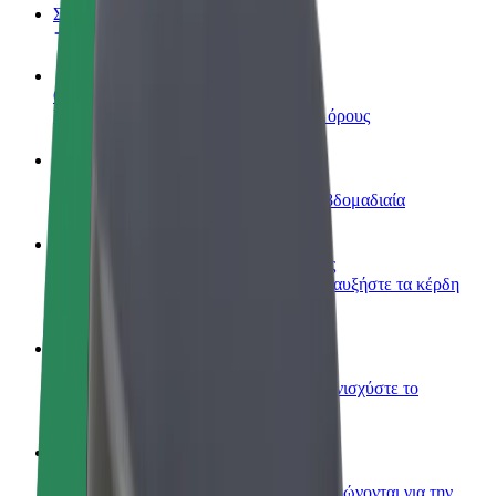
Συχνές Ερωτήσεις
Οδηγήστε
Κερδίστε χρήματα με τους δικούς σας όρους
Γίνετε courier
Παραδώστε φαγητό και πληρώνεστε εβδομαδιαία
Προσθήκη εστιατορίου ή καταστήματος
Πλησιάστε περισσότερους πελάτες και αυξήστε τα κέρδη
σας
Εγγραφείτε ως ιδιοκτήτης στόλου
Προσθέστε το στόλο σας στο Bolt και ενισχύστε το
εισόδημά σας
Bolt for Business
Προϊόντα και υπηρεσίες Bolt που κλιμακώνονται για την