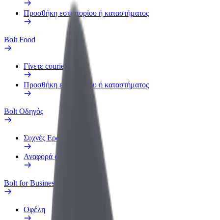
Προσθήκη εστιατορίου ή καταστήματος
Bolt Food
Γίνετε courier
Προσθήκη εστιατορίου ή καταστήματος
Bolt Οδηγός
Συχνές Ερωτήσεις
Αναφορά οχήματος
Bolt for Business
Οφέλη