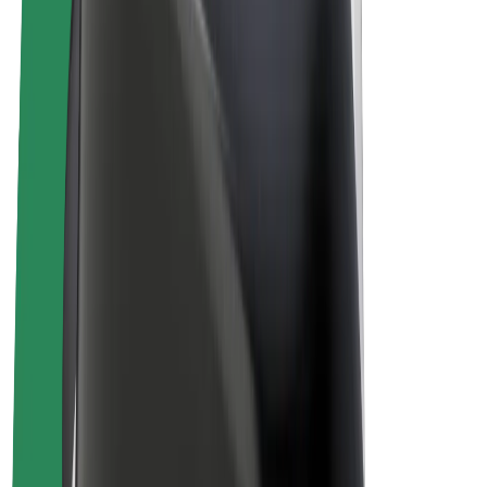
Bolt Drive
Bolt for Business
Ηλεκτρικά ποδήλατα
Bolt Plus
Κερδίστε με Bolt
Οδηγοί
Απολαβές οδηγών
Διανομείς
Απολαβές διανομέων
Bolt Εμπόρους Τροφίμων
Στόλοι
Franchises
Εταιρεία