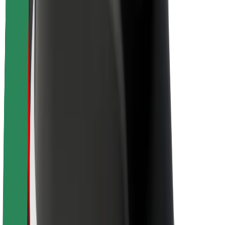
Θέσεις εργασίας
Σχετικά με τη Bolt
Βιωσιμότητα στη Bolt
Project Zero
Blog
Κέντρο Τύπου
Κατευθυντήριες γραμμές Brand
Αποστολή
Σχέσεις με Επενδυτές
Ηγεσία
Μάρκα
Μέσα ενημέρωσης
Urban Fund