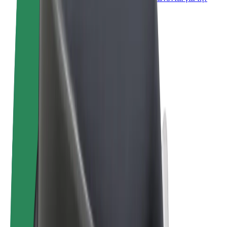
επιχείρησή σας
Όροι & Προϋποθέσεις
Απόρρητο
Cookies
© 2026 Bolt Technology OÜ
Προϊόντα
Διαδρομές
Σκούτερς
Αγορά Bolt
Bolt Food