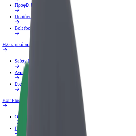
Προφίλ Εργασίας
Προϊόντα
Bolt food για επιχειρήσεις
Ηλεκτρικά ποδήλατα
Safety Lab
Αναφορά προβλήματος
Συχνές Ερωτήσεις
Bolt Plus
Οφέλη
Πώς να συμμετάσχετε