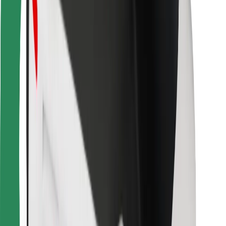
Για επιβάτες
Για τους οδηγούς
Για μεταφορείς
Bolt Food
Για ιδιοκτήτες στόλου οχημάτων
Για εστιατόρια
Bolt for Business
Άλλο
Προμηθευτές
Όροι & Προϋποθέσεις
Cookies
Ασφάλεια
Πάρε ταξί μέσα σε λίγα λεπτά!