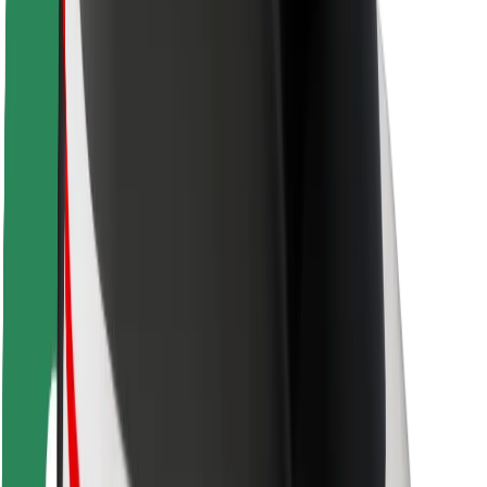
Ασφάλεια
Ασφάλεια επιβάτη
Ασφάλεια οδηγών
Ασφάλεια σκούτερ
Εργαστήριο ασφάλειας
Πόλεις
Τοποθεσίες
Λύσεις για την πόλη
Αεροδρόμια
Bolt Αποβάθρες Φόρτισης
Υποστήριξη