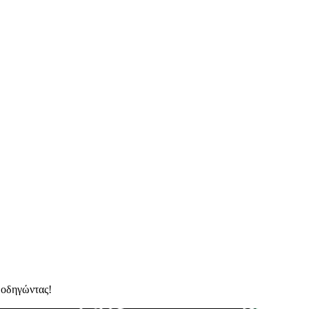
α οδηγώντας!