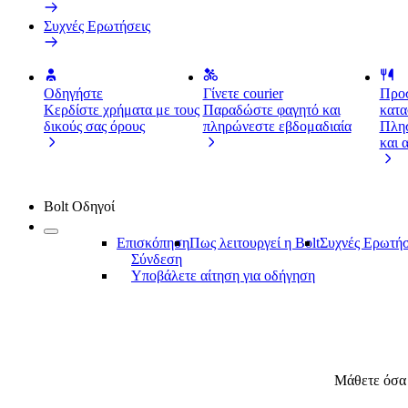
Συχνές Ερωτήσεις
Οδηγήστε
Γίνετε courier
Προσ
Κερδίστε χρήματα με τους
Παραδώστε φαγητό και
κατα
δικούς σας όρους
πληρώνεστε εβδομαδιαία
Πλησ
και 
Bolt Οδηγοί
Επισκόπηση
Πως λειτουργεί η Bolt
Συχνές Ερωτήσ
Σύνδεση
Υποβάλετε αίτηση για οδήγηση
Μάθετε όσα 