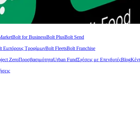
είτε και να κερδίζετε!
Market
Bolt for Business
Bolt Plus
Bolt Send
lt Εμπόρους Τροφίμων
Bolt Fleets
Bolt Franchise
oject Zero
Προσβασιμότητα
Urban Fund
Σχέσεις με Επενδυτές
Blog
Κέν
ήσεις