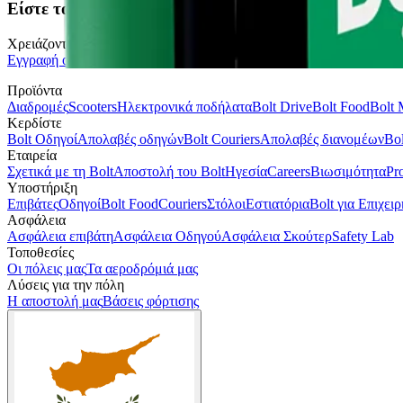
Είστε το αφεντικό του εαυτού σας. Ξεκινήστε να οδηγ
Χρειάζονται μόλις 2 λεπτά για να υποβάλετε τις πληροφορίες σας.
Εγγραφή οδηγού
Προϊόντα
Διαδρομές
Scooters
Ηλεκτρονικά ποδήλατα
Bolt Drive
Bolt Food
Bolt 
Κερδίστε
Bolt Οδηγοί
Απολαβές οδηγών
Bolt Couriers
Απολαβές διανομέων
Bo
Εταιρεία
Σχετικά με τη Bolt
Αποστολή του Bolt
Ηγεσία
Careers
Βιωσιμότητα
Pr
Υποστήριξη
Επιβάτες
Οδηγοί
Bolt Food
Couriers
Στόλοι
Εστιατόρια
Bolt για Επιχειρ
Ασφάλεια
Ασφάλεια επιβάτη
Ασφάλεια Οδηγού
Ασφάλεια Σκούτερ
Safety Lab
Τοποθεσίες
Οι πόλεις μας
Τα αεροδρόμιά μας
Λύσεις για την πόλη
Η αποστολή μας
Βάσεις φόρτισης