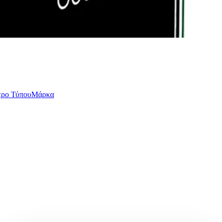
τρο Τύπου
Μάρκα