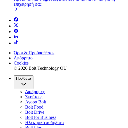
επιχείρησή σας
Όροι & Προϋποθέσεις
Απόρρητο
Cookies
© 2026 Bolt Technology OÜ
Προϊόντα
Διαδρομές
Σκούτερς
Αγορά Bolt
Bolt Food
Bolt Drive
Bolt for Business
Ηλεκτρικά ποδήλατα
Bolt Plus