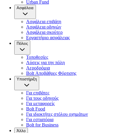
Urban Fund
Ασφάλεια
Ασφάλεια επιβάτη
Ασφάλεια οδηγών
Ασφάλεια σκούτερ
Εργαστήριο ασφάλειας
Πόλεις
Τοποθεσίες
Λύσεις για την πόλη
Αεροδρόμια
Bolt Αποβάθρες Φόρτισης
Υποστήριξη
Για επιβάτες
Για τους οδηγούς
Για μεταφορείς
Bolt Food
Για ιδιοκτήτες στόλου οχημάτων
Για εστιατόρια
Bolt for Business
Άλλο