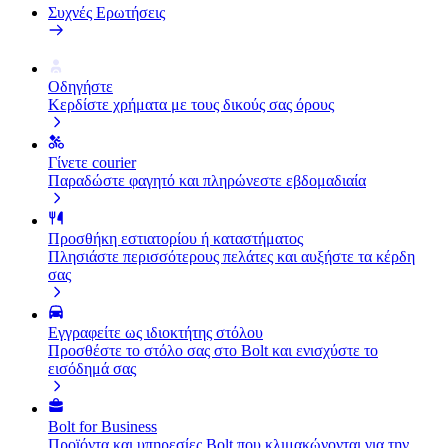
Συχνές Ερωτήσεις
Οδηγήστε
Κερδίστε χρήματα με τους δικούς σας όρους
Γίνετε courier
Παραδώστε φαγητό και πληρώνεστε εβδομαδιαία
Προσθήκη εστιατορίου ή καταστήματος
Πλησιάστε περισσότερους πελάτες και αυξήστε τα κέρδη
σας
Εγγραφείτε ως ιδιοκτήτης στόλου
Προσθέστε το στόλο σας στο Bolt και ενισχύστε το
εισόδημά σας
Bolt for Business
Προϊόντα και υπηρεσίες Bolt που κλιμακώνονται για την