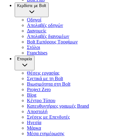
Κερδίστε με Bolt
Οδηγοί
Απολαβές οδηγών
Διανομείς
Απολαβές διανομέων
Bolt Εμπόρους Τροφίμων
Στόλοι
Franchises
Εταιρεία
Θέσεις εργασίας
Σχετικά με τη Bolt
Βιωσιμότητα στη Bolt
Project Zero
Blog
Κέντρο Τύπου
Κατευθυντήριες γραμμές Brand
Αποστολή
Σχέσεις με Επενδυτές
Ηγεσία
Μάρκα
Μέσα ενημέρωσης