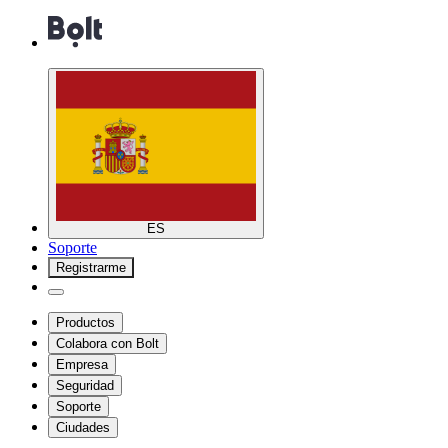
ES
Soporte
Registrarme
Productos
Colabora con Bolt
Empresa
Seguridad
Soporte
Ciudades