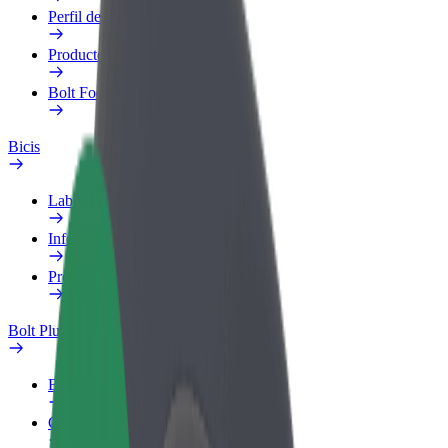
Perfil de trabajo
Productos
Bolt Food para empresas
Bicis
Laboratorio de seguridad
Informar de un problema
Preguntas frecuentes
Bolt Plus
Beneficios
Cómo unirse