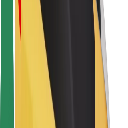
Seguridad para usuarios
Seguridad para conductores
Seguridad para patinetes
Laboratorio de seguridad
Ciudades
Dónde estamos
Soluciones para las ciudades
Aeropuertos
Estaciones de carga de Bolt
Soporte
Para usuarios
Para conductores