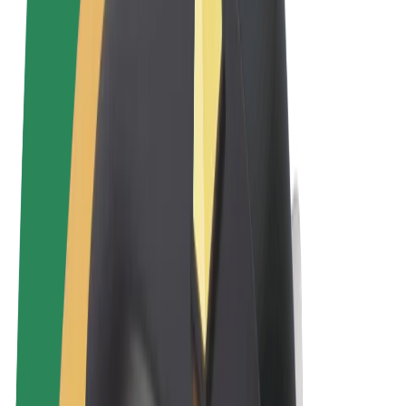
Términos y Condiciones
Privacidad
Cookies
© 2026 Bolt Technology OÜ
Productos
Viajes
Patinetes
Bolt Market
Bolt Food
Bolt Drive
Bolt para empresas