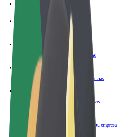
Preguntas frecuentes
Colaborar como conductor
Gana dinero colaborando con Bolt
Colaborar como repartidor
Reparte comida y cobra todas las semanas
Añadir un restaurante o tienda
Llega a más clientes y maximiza tus ganancias
Registrarse como propietario de flota
Añade tu flota a Bolt y potencia tus ingresos
Bolt para empresas
Productos y servicios de Bolt adaptados a tu empresa