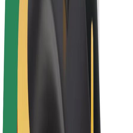
Bicis
Bolt Plus
Colabora con Bolt
Conductores
Ingresos de conductor/a
Repartidores
Ingresos de repartidor
Comercios de Bolt Food
Flotas
Franquicias
Empresa
Trabaja con nosotros