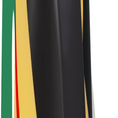
Acerca de Bolt
Sostenibilidad en Bolt
Project Zero
Blog
Sala de prensa
Directrices de la marca
Misión
Relación con inversores
Liderazgo
Marca
Medios
Fondo Urbano
Seguridad