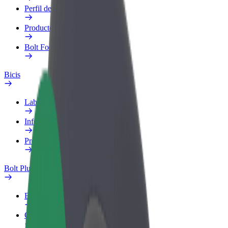
Perfil de trabajo
Productos
Bolt Food para empresas
Bicis
Laboratorio de seguridad
Informar de un problema
Preguntas frecuentes
Bolt Plus
Beneficios
Cómo unirse