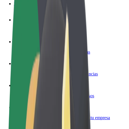
Preguntas frecuentes
Colaborar como conductor
Gana dinero colaborando con Bolt
Colaborar como repartidor
Reparte comida y cobra todas las semanas
Añadir un restaurante o tienda
Llega a más clientes y maximiza tus ganancias
Registrarse como propietario de flota
Añade tu flota a Bolt y potencia tus ingresos
Bolt para empresas
Productos y servicios de Bolt adaptados a tu empresa