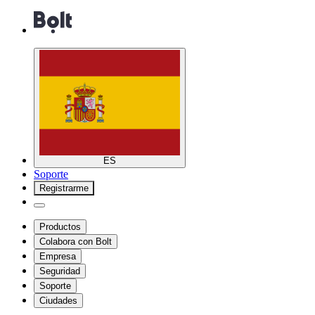
ES
Soporte
Registrarme
Productos
Colabora con Bolt
Empresa
Seguridad
Soporte
Ciudades