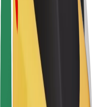
Seguridad para usuarios
Seguridad para conductores
Seguridad para patinetes
Laboratorio de seguridad
Ciudades
Dónde estamos
Soluciones para las ciudades
Aeropuertos
Estaciones de carga de Bolt
Soporte
Para usuarios
Para conductores