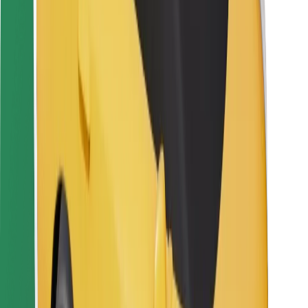
Para repartidores
Bolt Food
Para propietarios de flota
Para restaurantes
Bolt para empresas
Otros
Proveedores
Términos y Condiciones
Cookies
Seguridad
Consigue un viaje en minutos
Descargar la app de Bolt