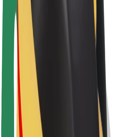
Acerca de Bolt
Sostenibilidad en Bolt
Project Zero
Blog
Sala de prensa
Directrices de la marca
Misión
Relación con inversores
Liderazgo
Marca
Medios
Fondo Urbano
Seguridad