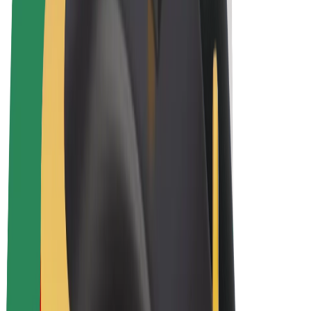
Bicis
Bolt Plus
Colabora con Bolt
Conductores
Ingresos de conductor/a
Repartidores
Ingresos de repartidor
Comercios de Bolt Food
Flotas
Franquicias
Empresa
Trabaja con nosotros