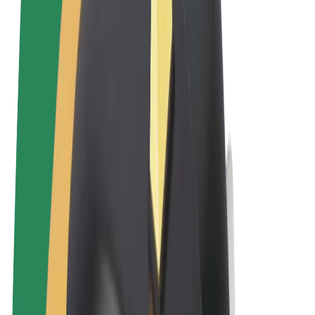
Términos y Condiciones
Privacidad
Cookies
© 2026 Bolt Technology OÜ
Productos
Viajes
Patinetes
Bolt Market
Bolt Food
Bolt Drive
Bolt para empresas