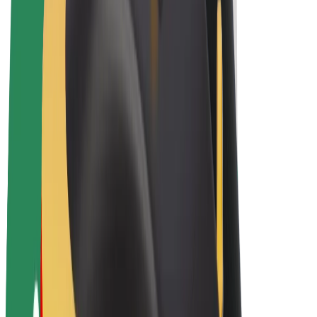
Bicis
Bolt Plus
Colabora con Bolt
Conductores
Ingresos de conductor/a
Repartidores
Ingresos de repartidor
Comercios de Bolt Food
Flotas
Franquicias
Empresa
Trabaja con nosotros