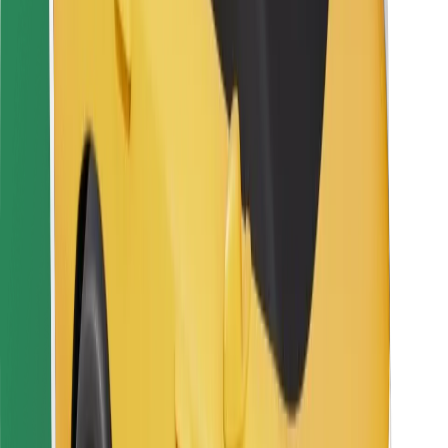
Para repartidores
Bolt Food
Para propietarios de flota
Para restaurantes
Bolt para empresas
Otros
Proveedores
Términos y Condiciones
Cookies
Seguridad
Consigue un viaje en minutos
Descargar la app de Bolt