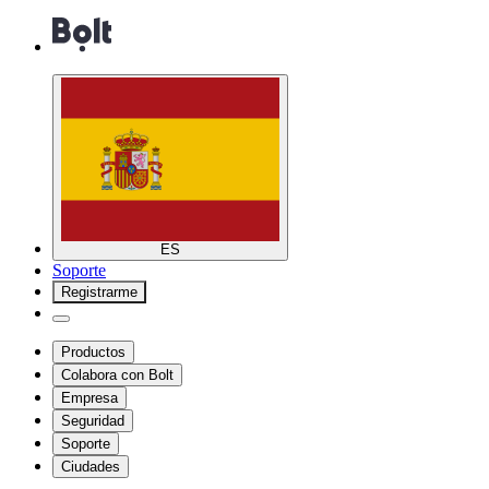
ES
Soporte
Registrarme
Productos
Colabora con Bolt
Empresa
Seguridad
Soporte
Ciudades