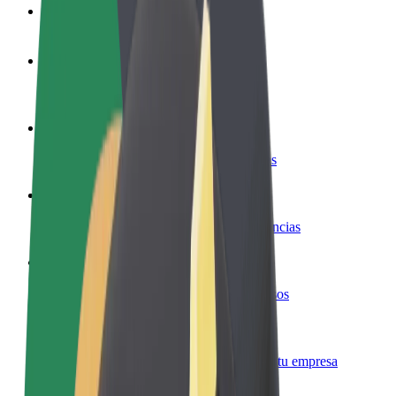
Preguntas frecuentes
Colaborar como conductor
Gana dinero colaborando con Bolt
Colaborar como repartidor
Reparte comida y cobra todas las semanas
Añadir un restaurante o tienda
Llega a más clientes y maximiza tus ganancias
Registrarse como propietario de flota
Añade tu flota a Bolt y potencia tus ingresos
Bolt para empresas
Productos y servicios de Bolt adaptados a tu empresa