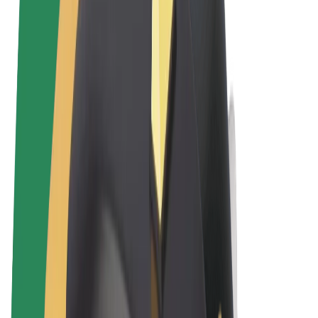
Términos y Condiciones
Privacidad
Cookies
© 2026 Bolt Technology OÜ
Productos
Viajes
Patinetes
Bolt Market
Bolt Food
Bolt Drive
Bolt para empresas