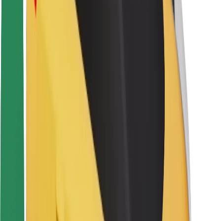
Seguridad para usuarios
Seguridad para conductores
Seguridad para patinetes
Laboratorio de seguridad
Ciudades
Dónde estamos
Soluciones para las ciudades
Aeropuertos
Estaciones de carga de Bolt
Soporte
Para usuarios
Para conductores