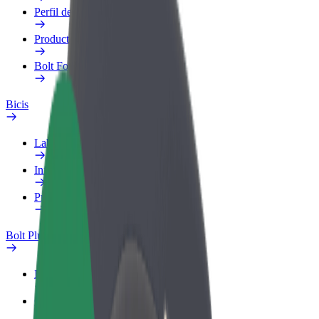
Perfil de trabajo
Productos
Bolt Food para empresas
Bicis
Laboratorio de seguridad
Informar de un problema
Preguntas frecuentes
Bolt Plus
Beneficios
Cómo unirse