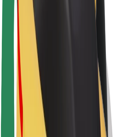
Acerca de Bolt
Sostenibilidad en Bolt
Project Zero
Blog
Sala de prensa
Directrices de la marca
Misión
Relación con inversores
Liderazgo
Marca
Medios
Fondo Urbano
Seguridad