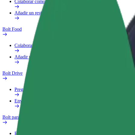
Colaborar como repartidor
Añadir un restaurante o tienda
Bolt Food
Colaborar como repartidor
Añadir un restaurante o tienda
Bolt Drive
Preguntas frecuentes
Enviar aviso sobre un vehículo
Bolt para empresas
Beneficios