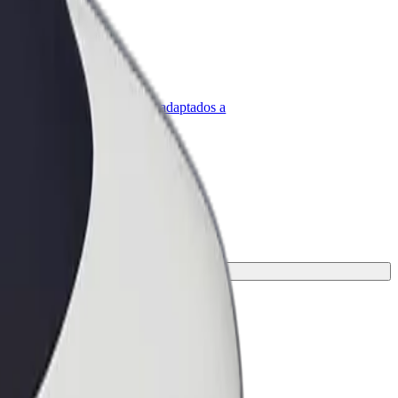
olt para empresas
roductos y servicios de Bolt adaptados a
u empresa
para tu viaje.