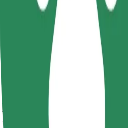
Viajes fiables en coches estándar de tamaño medio.
Duración estimada del viaje
8 min
Distancia estimada
3,1 km
Pasajeros
1-4
Precio estimado
13,80 PLN
Comfort
Viajes en coches con más espacio para equipaje y para estirar las pier
Duración estimada del viaje