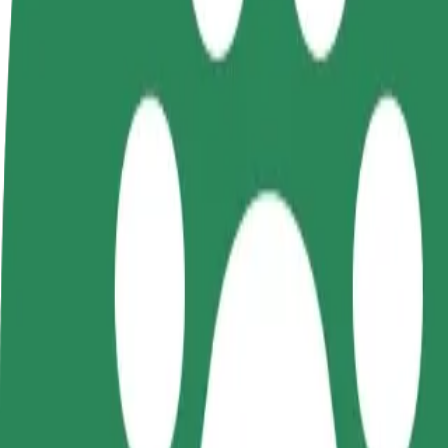
Preguntas frecuentes
Colaborar como conductor
Colaborar como repartidor
Añ
Gana dinero colaborando
Reparte comida y cobra todas las
Ll
con Bolt
semanas
ga
Cómo ir de "Galeria Echo" a "Dworzec autobusowy
¿Buscas la mejor manera de ir de "Galeria Echo" a "Dworzec autobuso
Origen
Galeria Echo
Destino
Dworzec autobusowy
Comodidad y confort a un botón de distancia
Bolt