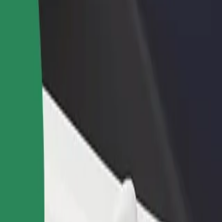
adir un restaurante o tienda
Registrarse como propietario de
B
ega a más clientes y maximiza tus
flota
P
nancias
Añade tu flota a Bolt y potencia
t
tus ingresos
"
wy"? Echa un vistazo a nuestros servicios y encuentra la mejor opción 
Descargar la app