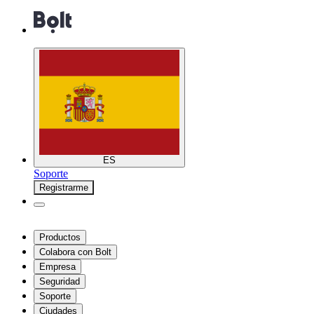
ES
Soporte
Registrarme
Productos
Colabora con Bolt
Empresa
Seguridad
Soporte
Ciudades