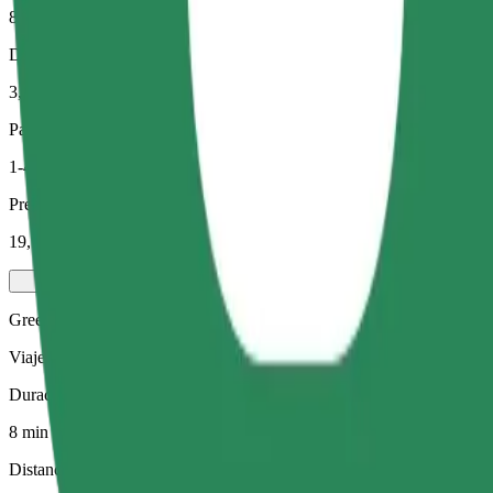
8 min
Distancia estimada
3,1 km
Pasajeros
1-4
Precio estimado
19,10 PLN
Green
Viajes eficientes en vehículos híbridos y eléctricos
Duración estimada del viaje
8 min
Distancia estimada