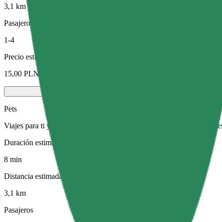
3,1 km
Pasajeros
1-4
Precio estimado
15,00 PLN
Pets
Viajes para ti y tu mascota. Los perros deben llevar bozal, los animal
Duración estimada del viaje
8 min
Distancia estimada
3,1 km
Pasajeros