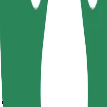
Viajes fiables en coches estándar de tamaño medio.
Duración estimada del viaje
11 min
Distancia estimada
5,8 km
Pasajeros
1-4
Precio estimado
21,60 PLN
Comfort
Viajes en coches con más espacio para equipaje y para estirar las pier
Duración estimada del viaje