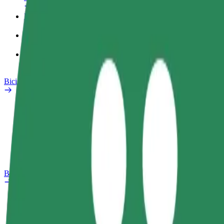
Perfil de trabajo
Productos
Bolt Food para empresas
Bicis
Laboratorio de seguridad
Informar de un problema
Preguntas frecuentes
Bolt Plus
Beneficios
Cómo unirse