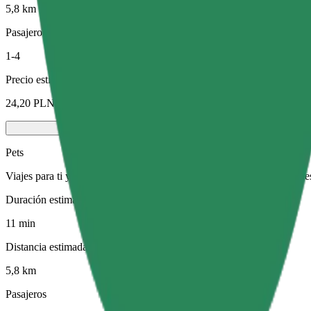
5,8 km
Pasajeros
1-4
Precio estimado
24,20 PLN
Pets
Viajes para ti y tu mascota. Los perros deben llevar bozal, los animal
Duración estimada del viaje
11 min
Distancia estimada
5,8 km
Pasajeros