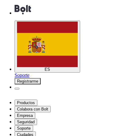
ES
Soporte
Registrarme
Productos
Colabora con Bolt
Empresa
Seguridad
Soporte
Ciudades