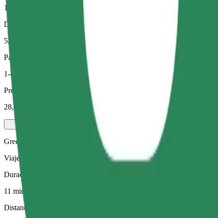
11 min
Distancia estimada
5,8 km
Pasajeros
1-4
Precio estimado
28,40 PLN
Green
Viajes eficientes en vehículos híbridos y eléctricos
Duración estimada del viaje
11 min
Distancia estimada