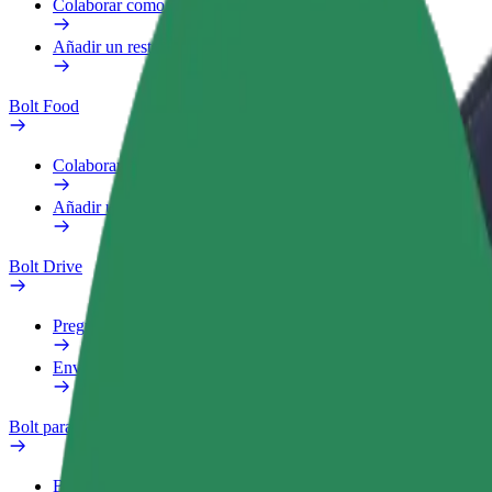
Colaborar como repartidor
Añadir un restaurante o tienda
Bolt Food
Colaborar como repartidor
Añadir un restaurante o tienda
Bolt Drive
Preguntas frecuentes
Enviar aviso sobre un vehículo
Bolt para empresas
Beneficios