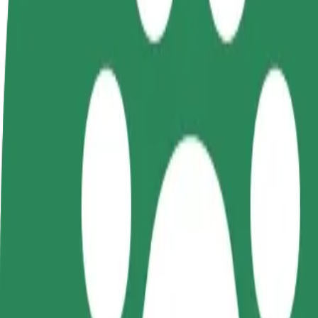
Preguntas frecuentes
Colaborar como conductor
Colaborar como repartidor
Añ
Gana dinero colaborando
Reparte comida y cobra todas las
Ll
con Bolt
semanas
ga
Cómo ir de "Kielce Exhibition Halls" a "Galeria Ko
¿Buscas la mejor manera de ir de "Kielce Exhibition Halls" a "Galeria
Origen
Kielce Exhibition Halls
Destino
Galeria Korona
Comodidad y confort a un botón de distancia
Bolt