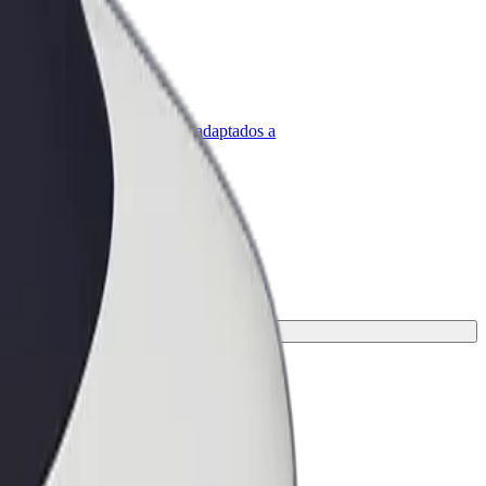
olt para empresas
roductos y servicios de Bolt adaptados a
u empresa
ión para tu viaje.