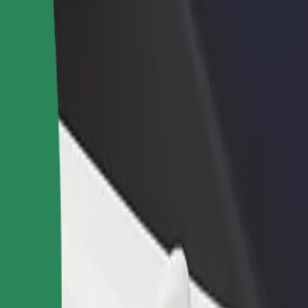
adir un restaurante o tienda
Registrarse como propietario de
B
ega a más clientes y maximiza tus
flota
P
nancias
Añade tu flota a Bolt y potencia
t
tus ingresos
rona"
 Korona"? Echa un vistazo a nuestros servicios y encuentra la mejor opc
Descargar la app