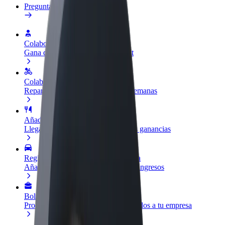
Preguntas frecuentes
Colaborar como conductor
Gana dinero colaborando con Bolt
Colaborar como repartidor
Reparte comida y cobra todas las semanas
Añadir un restaurante o tienda
Llega a más clientes y maximiza tus ganancias
Registrarse como propietario de flota
Añade tu flota a Bolt y potencia tus ingresos
Bolt para empresas
Productos y servicios de Bolt adaptados a tu empresa