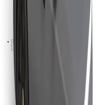
Para repartidores
Bolt Food
Para propietarios de flota
Para restaurantes
Bolt para empresas
Otros
Proveedores
Términos y Condiciones
Cookies
Seguridad
Consigue un viaje en minutos
Descargar la app de Bolt