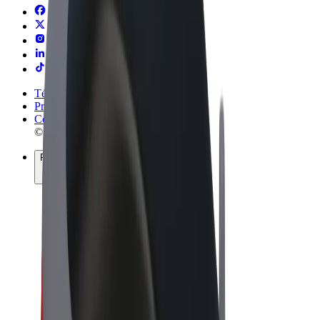
Términos y Condiciones
Privacidad
Cookies
© 2026 Bolt Technology OÜ
Productos
Viajes
Patinetes
Bolt Market
Bolt Food
Bolt Drive
Bolt para empresas