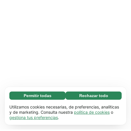
Permitir todas
Rechazar todo
Necesarias (65)
Las cookies necesarias ayudan a que nuestra
Más información
Utilizamos cookies necesarias, de preferencias, analíticas
página web funcione correctamente, pues
y de marketing. Consulta nuestra
política de cookies
o
gestiona tus preferencias
.
hace posible que se lleven a cabo funciones
Preferenciales (17)
básicas (por ejemplo, navegar por las distintas
Las cookies preferenciales hacen posible que
Más información
páginas). Nuestra página no puede funcionar