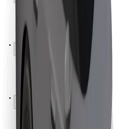
Seguridad para usuarios
Seguridad para conductores
Seguridad para patinetes
Laboratorio de seguridad
Ciudades
Dónde estamos
Soluciones para las ciudades
Aeropuertos
Estaciones de carga de Bolt
Soporte
Para usuarios
Para conductores