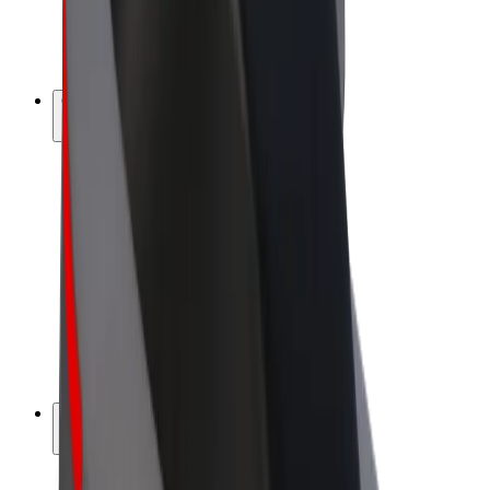
Bicis
Bolt Plus
Colabora con Bolt
Conductores
Ingresos de conductor/a
Repartidores
Ingresos de repartidor
Comercios de Bolt Food
Flotas
Franquicias
Empresa
Trabaja con nosotros