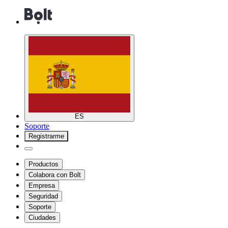
ES
Soporte
Registrarme
Productos
Colabora con Bolt
Empresa
Seguridad
Soporte
Ciudades