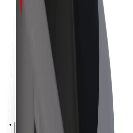
Acerca de Bolt
Sostenibilidad en Bolt
Project Zero
Blog
Sala de prensa
Directrices de la marca
Misión
Relación con inversores
Liderazgo
Marca
Medios
Fondo Urbano
Seguridad