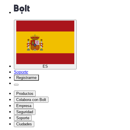
ES
Soporte
Registrarme
Productos
Colabora con Bolt
Empresa
Seguridad
Soporte
Ciudades