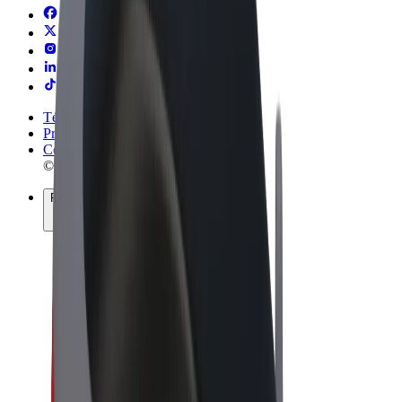
Términos y Condiciones
Privacidad
Cookies
© 2026 Bolt Technology OÜ
Productos
Viajes
Patinetes
Bolt Market
Bolt Food
Bolt Drive
Bolt para empresas