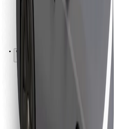
Para repartidores
Bolt Food
Para propietarios de flota
Para restaurantes
Bolt para empresas
Otros
Proveedores
Términos y Condiciones
Cookies
Seguridad
Consigue un viaje en minutos
Descargar la app de Bolt