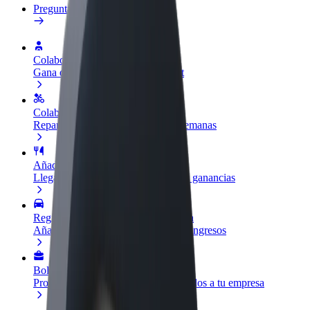
Preguntas frecuentes
Colaborar como conductor
Gana dinero colaborando con Bolt
Colaborar como repartidor
Reparte comida y cobra todas las semanas
Añadir un restaurante o tienda
Llega a más clientes y maximiza tus ganancias
Registrarse como propietario de flota
Añade tu flota a Bolt y potencia tus ingresos
Bolt para empresas
Productos y servicios de Bolt adaptados a tu empresa