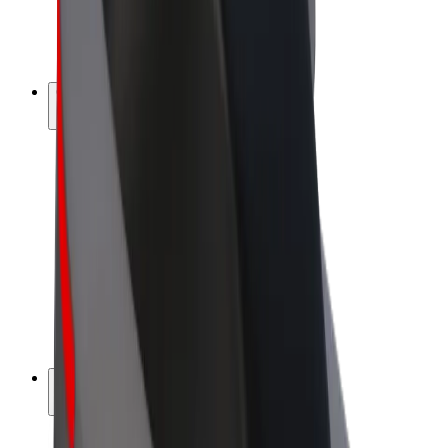
Bicis
Bolt Plus
Colabora con Bolt
Conductores
Ingresos de conductor/a
Repartidores
Ingresos de repartidor
Comercios de Bolt Food
Flotas
Franquicias
Empresa
Trabaja con nosotros