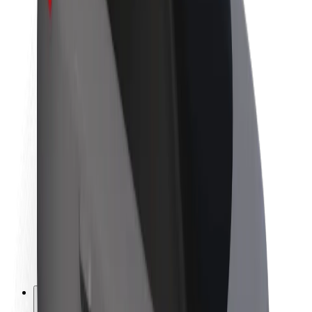
Acerca de Bolt
Sostenibilidad en Bolt
Project Zero
Blog
Sala de prensa
Directrices de la marca
Misión
Relación con inversores
Liderazgo
Marca
Medios
Fondo Urbano
Seguridad