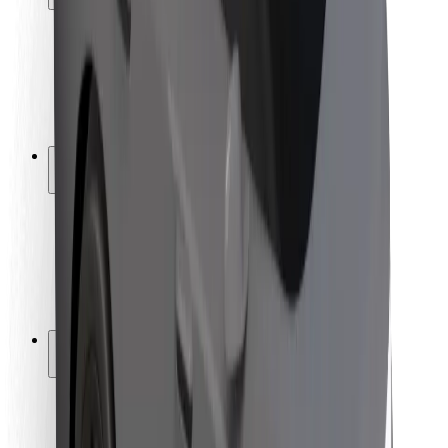
Seguridad para usuarios
Seguridad para conductores
Seguridad para patinetes
Laboratorio de seguridad
Ciudades
Dónde estamos
Soluciones para las ciudades
Aeropuertos
Estaciones de carga de Bolt
Soporte
Para usuarios
Para conductores