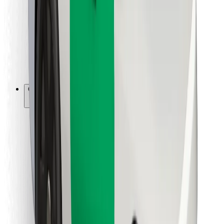
Para repartidores
Bolt Food
Para propietarios de flota
Para restaurantes
Bolt para empresas
Otros
Proveedores
Términos y Condiciones
Cookies
Seguridad
Consigue un viaje en minutos
Descargar la app de Bolt