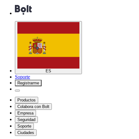
ES
Soporte
Registrarme
Productos
Colabora con Bolt
Empresa
Seguridad
Soporte
Ciudades