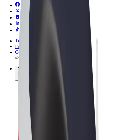
Términos y Condiciones
Privacidad
Cookies
© 2026 Bolt Technology OÜ
Productos
Viajes
Patinetes
Bolt Market
Bolt Food
Bolt Drive
Bolt para empresas