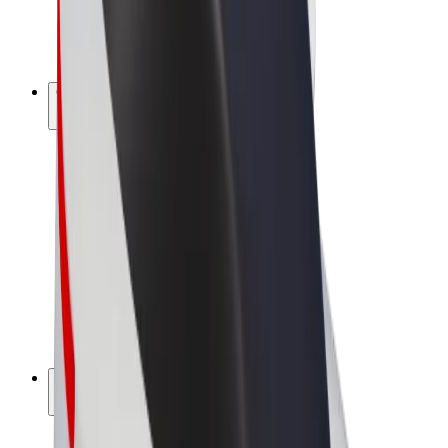
Bicis
Bolt Plus
Colabora con Bolt
Conductores
Ingresos de conductor/a
Repartidores
Ingresos de repartidor
Comercios de Bolt Food
Flotas
Franquicias
Empresa
Trabaja con nosotros