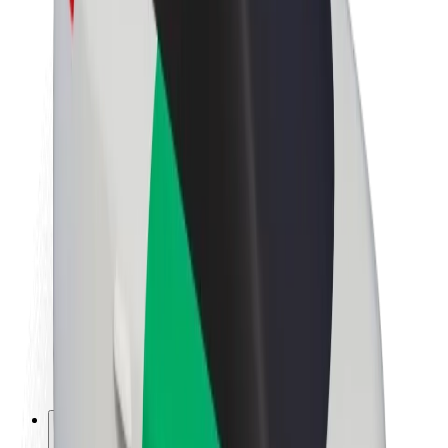
Acerca de Bolt
Sostenibilidad en Bolt
Project Zero
Blog
Sala de prensa
Directrices de la marca
Misión
Relación con inversores
Liderazgo
Marca
Medios
Fondo Urbano
Seguridad