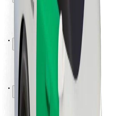
Seguridad para usuarios
Seguridad para conductores
Seguridad para patinetes
Laboratorio de seguridad
Ciudades
Dónde estamos
Soluciones para las ciudades
Aeropuertos
Estaciones de carga de Bolt
Soporte
Para usuarios
Para conductores