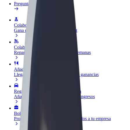
Preguntas frecuentes
Colaborar como conductor
Gana dinero colaborando con Bolt
Colaborar como repartidor
Reparte comida y cobra todas las semanas
Añadir un restaurante o tienda
Llega a más clientes y maximiza tus ganancias
Registrarse como propietario de flota
Añade tu flota a Bolt y potencia tus ingresos
Bolt para empresas
Productos y servicios de Bolt adaptados a tu empresa