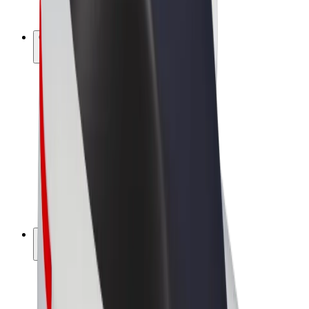
Bolt Plus
Colabora con Bolt
Conductores
Ingresos de conductor/a
Repartidores
Ingresos de repartidor
Comercios de Bolt Food
Flotas
Franquicias
Empresa
Trabaja con nosotros
Acerca de Bolt