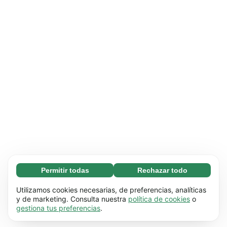
Permitir todas
Rechazar todo
Necesarias (65)
Las cookies necesarias ayudan a que nuestra
Más información
Utilizamos cookies necesarias, de preferencias, analíticas
página web funcione correctamente, pues
y de marketing. Consulta nuestra
política de cookies
o
gestiona tus preferencias
.
hace posible que se lleven a cabo funciones
Preferenciales (17)
básicas (por ejemplo, navegar por las distintas
Las cookies preferenciales hacen posible que