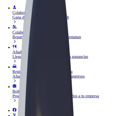
Colaborar como conductor
Gana dinero colaborando con Bolt
Colaborar como repartidor
Reparte comida y cobra todas las semanas
Añadir un restaurante o tienda
Llega a más clientes y maximiza tus ganancias
Registrarse como propietario de flota
Añade tu flota a Bolt y potencia tus ingresos
Bolt para empresas
Productos y servicios de Bolt adaptados a tu empresa