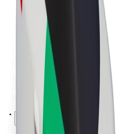
Sostenibilidad en Bolt
Project Zero
Blog
Sala de prensa
Directrices de la marca
Misión
Relación con inversores
Liderazgo
Marca
Medios
Fondo Urbano
Seguridad
Seguridad para usuarios