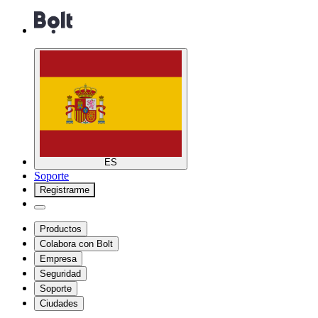
ES
Soporte
Registrarme
Productos
Colabora con Bolt
Empresa
Seguridad
Soporte
Ciudades