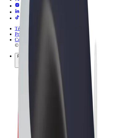
Términos y Condiciones
Privacidad
Cookies
© 2026 Bolt Technology OÜ
Productos
Viajes
Patinetes
Bolt Market
Bolt Food
Bolt Drive
Bolt para empresas
Bicis