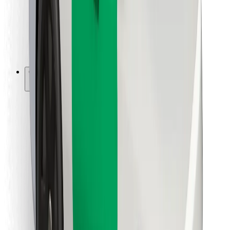
Bolt Food
Para propietarios de flota
Para restaurantes
Bolt para empresas
Otros
Proveedores
Términos y Condiciones
Cookies
Seguridad
Consigue un viaje en minutos
Descargar la app de Bolt
Encuentra tu comida favorita