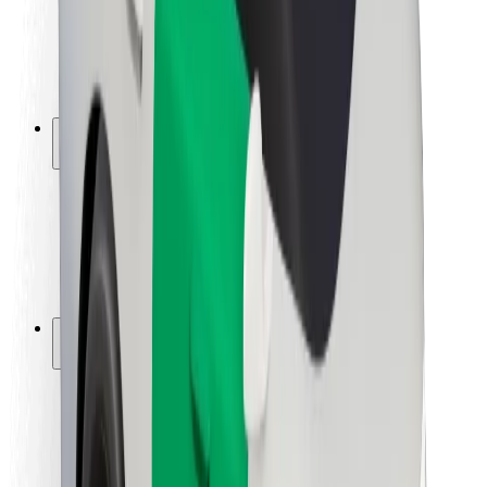
Seguridad para conductores
Seguridad para patinetes
Laboratorio de seguridad
Ciudades
Dónde estamos
Soluciones para las ciudades
Aeropuertos
Estaciones de carga de Bolt
Soporte
Para usuarios
Para conductores
Para repartidores