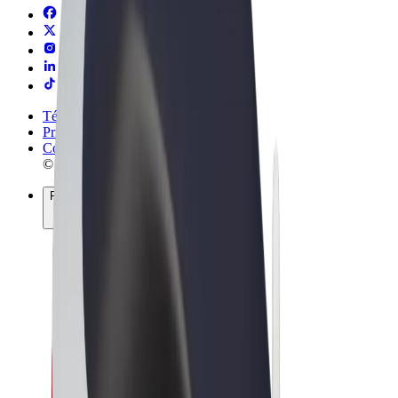
Términos y Condiciones
Privacidad
Cookies
© 2026 Bolt Technology OÜ
Productos
Viajes
Patinetes
Bolt Market
Bolt Food
Bolt Drive
Bolt para empresas