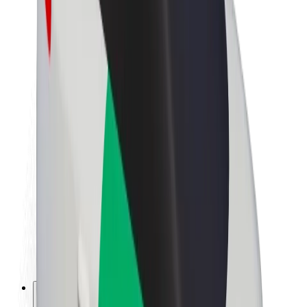
Acerca de Bolt
Sostenibilidad en Bolt
Project Zero
Blog
Sala de prensa
Directrices de la marca
Misión
Relación con inversores
Liderazgo
Marca
Medios
Fondo Urbano
Seguridad