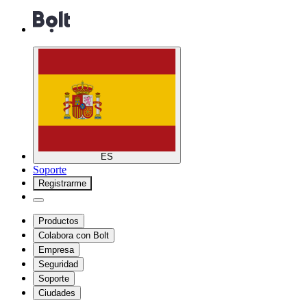
ES
Soporte
Registrarme
Productos
Colabora con Bolt
Empresa
Seguridad
Soporte
Ciudades