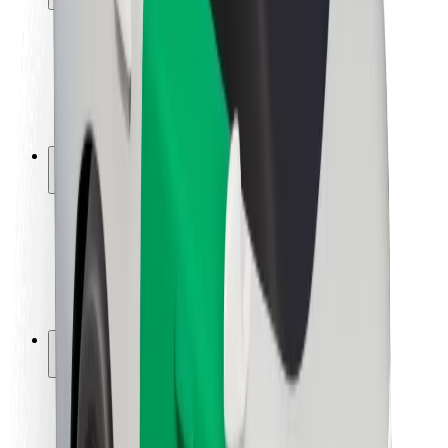
Seguridad para usuarios
Seguridad para conductores
Seguridad para patinetes
Laboratorio de seguridad
Ciudades
Dónde estamos
Soluciones para las ciudades
Aeropuertos
Estaciones de carga de Bolt
Soporte
Para usuarios
Para conductores