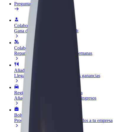
Preguntas frecuentes
Colaborar como conductor
Gana dinero colaborando con Bolt
Colaborar como repartidor
Reparte comida y cobra todas las semanas
Añadir un restaurante o tienda
Llega a más clientes y maximiza tus ganancias
Registrarse como propietario de flota
Añade tu flota a Bolt y potencia tus ingresos
Bolt para empresas
Productos y servicios de Bolt adaptados a tu empresa