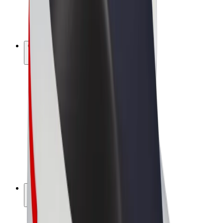
Bicis
Bolt Plus
Colabora con Bolt
Conductores
Ingresos de conductor/a
Repartidores
Ingresos de repartidor
Comercios de Bolt Food
Flotas
Franquicias
Empresa
Trabaja con nosotros