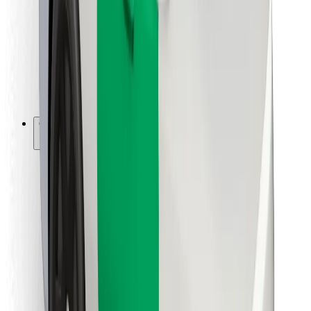
Para repartidores
Bolt Food
Para propietarios de flota
Para restaurantes
Bolt para empresas
Otros
Proveedores
Términos y Condiciones
Cookies
Seguridad
Consigue un viaje en minutos
Descargar la app de Bolt