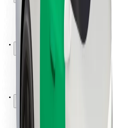
Seguridad para usuarios
Seguridad para conductores
Seguridad para patinetes
Laboratorio de seguridad
Ciudades
Dónde estamos
Soluciones para las ciudades
Aeropuertos
Estaciones de carga de Bolt
Soporte
Para usuarios
Para conductores