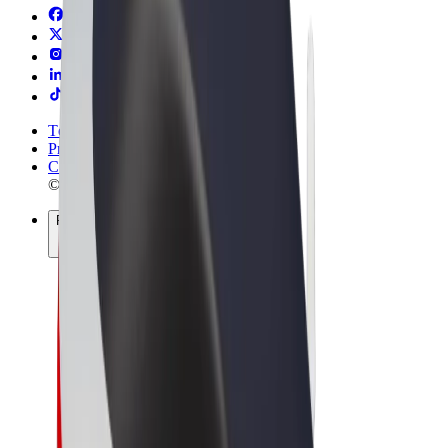
Términos y Condiciones
Privacidad
Cookies
© 2026 Bolt Technology OÜ
Productos
Viajes
Patinetes
Bolt Market
Bolt Food
Bolt Drive
Bolt para empresas