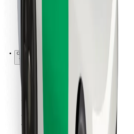
Para repartidores
Bolt Food
Para propietarios de flota
Para restaurantes
Bolt para empresas
Otros
Proveedores
Términos y Condiciones
Cookies
Seguridad
Consigue un viaje en minutos
Descargar la app de Bolt