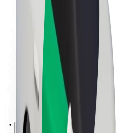
Acerca de Bolt
Sostenibilidad en Bolt
Project Zero
Blog
Sala de prensa
Directrices de la marca
Misión
Relación con inversores
Liderazgo
Marca
Medios
Fondo Urbano
Seguridad