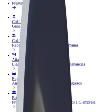
Preguntas frecuentes
Colaborar como conductor
Gana dinero colaborando con Bolt
Colaborar como repartidor
Reparte comida y cobra todas las semanas
Añadir un restaurante o tienda
Llega a más clientes y maximiza tus ganancias
Registrarse como propietario de flota
Añade tu flota a Bolt y potencia tus ingresos
Bolt para empresas
Productos y servicios de Bolt adaptados a tu empresa