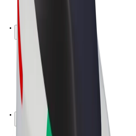
Bicis
Bolt Plus
Colabora con Bolt
Conductores
Ingresos de conductor/a
Repartidores
Ingresos de repartidor
Comercios de Bolt Food
Flotas
Franquicias
Empresa
Trabaja con nosotros