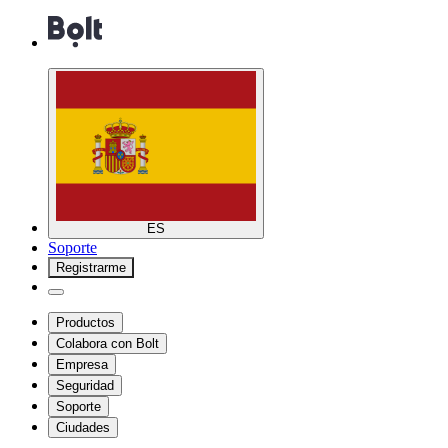
ES
Soporte
Registrarme
Productos
Colabora con Bolt
Empresa
Seguridad
Soporte
Ciudades