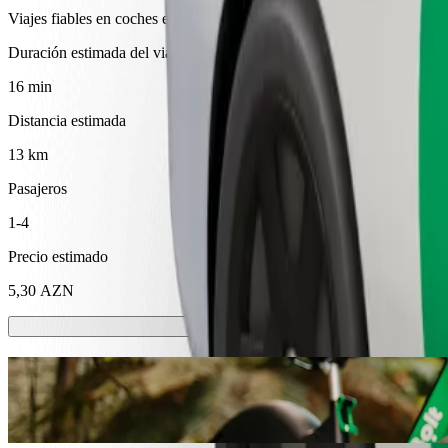
Viajes fiables en coches estándar de tamaño medio.
Duración estimada del viaje
16 min
Distancia estimada
13 km
Pasajeros
1-4
Precio estimado
5,30 AZN
Patinetes o bicis eléctricas
Muévete por Shamkir en patinete o bici eléctrica
Descargar la app de Bolt