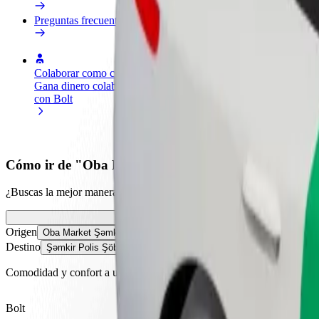
Preguntas frecuentes
Colaborar como conductor
Colaborar como repartidor
Añ
Gana dinero colaborando
Reparte comida y cobra todas las
Ll
con Bolt
semanas
ga
Cómo ir de "Oba Market Şəmkir 16 \ Çinarlı" a "Şəm
¿Buscas la mejor manera de ir de "Oba Market Şəmkir 16 \ Çinarlı" a "
Origen
Oba Market Şəmkir 16 \ Çinarlı
Destino
Şəmkir Polis Şöbəsi
Comodidad y confort a un botón de distancia
Bolt