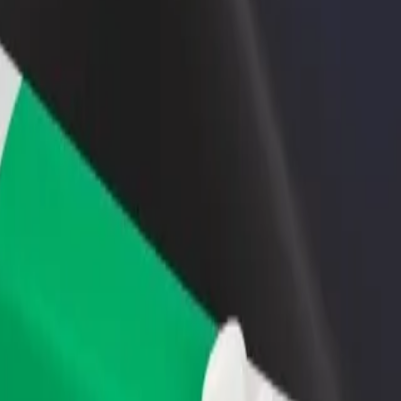
adir un restaurante o tienda
Registrarse como propietario de
B
ega a más clientes y maximiza tus
flota
P
nancias
Añade tu flota a Bolt y potencia
t
tus ingresos
kir Polis Şöbəsi"
Şəmkir Polis Şöbəsi"? Echa un vistazo a nuestros servicios y encuentra
Descargar la app