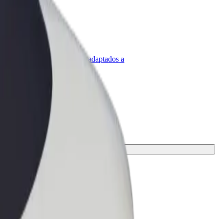
olt para empresas
roductos y servicios de Bolt adaptados a
u empresa
 la mejor opción para tu viaje.