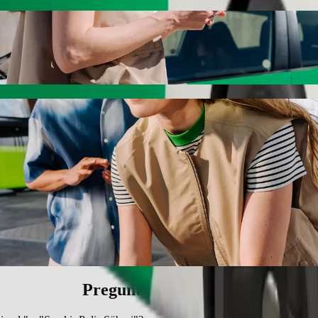
 "Şəmkir Polis Şöbəsi" con Bolt
"Şəmkir Polis Şöbəsi". Con Bolt, el trayecto suele hacerse en 16 min 
Şəmkir 16 \ Çinarlı" a "Şəmkir Polis Şöbəsi
s.
ehículos accesibles para sillas de ruedas (WAV).
itivos.
Preguntas frecuentes