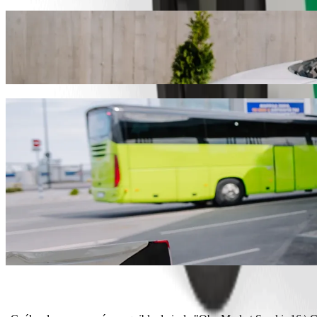
Ve de "Oba Market Şəmkir 16 \ Çinarlı" a
Te recomendamos que elijas Bolt si buscas el mejor precio para ir a 
encontraremos el vehículo perfecto para ti.
Descargar la app de Bolt
Servicios de Bolt para ir de "Oba Market 
¿Mucho equipaje? Elige nuestras Vans XL: caben hasta 6 persona
¿Necesitas llegar con estilo? Prueba los coches prémium de Bolt.
¿Viajas con niños? Pide un viaje con una sillita infantil.
¿Viajas con tu mascota? Prueba los viajes que las aceptan.
¿Necesitas asistencia adicional? Nuestra categoría Assist ofrece v
¿Viajes asequibles? La categoría Bolt tiene los precios más compet
Descargar la app de Bolt