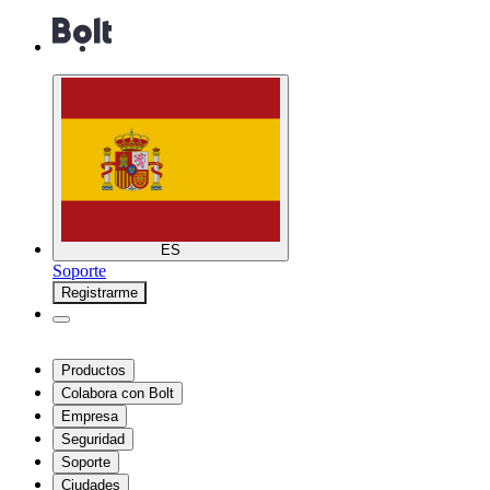
ES
Soporte
Registrarme
Productos
Colabora con Bolt
Empresa
Seguridad
Soporte
Ciudades