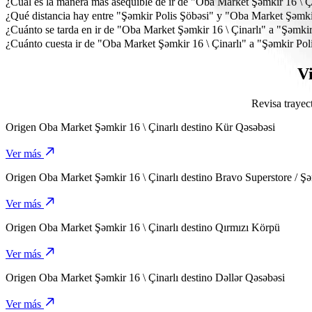
¿Cuál es la manera más asequible de ir de "Oba Market Şəmkir 16 \ Ç
La forma más asequible para ir de "Oba Market Şəmkir 16 \ Çinarlı"
¿Qué distancia hay entre "Şəmkir Polis Şöbəsi" y "Oba Market Şəmkir
"Şəmkir Polis Şöbəsi" está a unos 13 km de Oba Market Şəmkir 16 \ Ç
¿Cuánto se tarda en ir de "Oba Market Şəmkir 16 \ Çinarlı" a "Şəmkir
Se tarda unos 16 min en ir de "Oba Market Şəmkir 16 \ Çinarlı" a "Şə
¿Cuánto cuesta ir de "Oba Market Şəmkir 16 \ Çinarlı" a "Şəmkir Pol
El coste del viaje de "Oba Market Şəmkir 16 \ Çinarlı" a "Şəmkir P
V
Revisa trayec
Origen
Oba Market Şəmkir 16 \ Çinarlı
destino
Kür Qəsəbəsi
Ver más
Origen
Oba Market Şəmkir 16 \ Çinarlı
destino
Bravo Superstore / Ş
Ver más
Origen
Oba Market Şəmkir 16 \ Çinarlı
destino
Qırmızı Körpü
Ver más
Origen
Oba Market Şəmkir 16 \ Çinarlı
destino
Dəllər Qəsəbəsi
Ver más