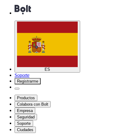
ES
Soporte
Registrarme
Productos
Colabora con Bolt
Empresa
Seguridad
Soporte
Ciudades