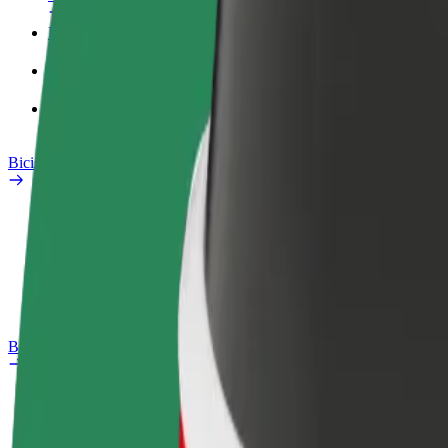
Perfil de trabajo
Productos
Bolt Food para empresas
Bicis
Safety Lab
Informar de un problema
Preguntas frecuentes
Bolt Plus
Beneficios
Cómo unirse