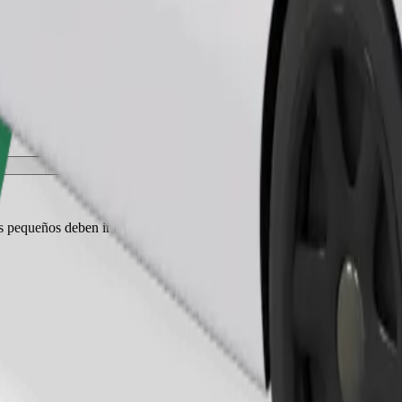
Pedir viaje
es pequeños deben ir en transportín y los asientos deben protegerse con