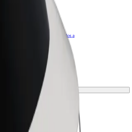
olt para empresas
roductos y servicios de Bolt adaptados a
u empresa