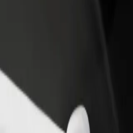
adir un restaurante o tienda
Registrarse como propietario de
B
egá a más clientes y maximizá tus
flota
P
nancias
Añadí tu flota a Bolt y potenciá tus
t
ingresos
rá nuestros servicios y encontrá la opción perfecta para tu viaje.
Descargá la app de Bolt