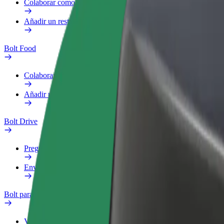
Colaborar como repartidor
Añadir un restaurante o tienda
Bolt Food
Colaborar como repartidor
Añadir un restaurante o tienda
Bolt Drive
Preguntas frecuentes
Enviar aviso sobre un vehículo
Bolt para empresas
Ventajas