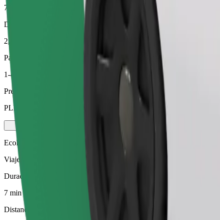
7 min
Distancia estimada
2,1 km
Pasajeros
1-4
Precio estimado
PLN 15,60
Ecológico
Viajes eficientes en vehículos híbridos y eléctricos
Duración estimada del viaje
7 min
Distancia estimada