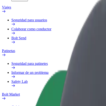
Viajes
Seguridad para usuarios
Colaborar como conductor
Bolt Send
Patinetas
Seguridad para patinetes
Informar de un problema
Safety Lab
Bolt Market