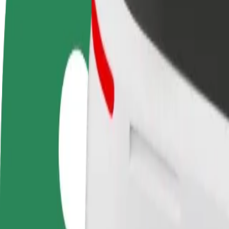
Preguntas frecuentes
Colaborar como conductor
Colaborar como repartidor
Añ
Gana dinero colaborando
Repartí comida y cobrá todas las
Ll
con Bolt
semanas
ga
Cómo ir de Piłsudskiego/PKP a DON Kichot
¿Buscás la mejor forma de ir de Piłsudskiego/PKP a DON Kichot? Explo
Origen
Piłsudskiego/PKP
Destino
DON Kichot
Comodidad y confort a un botón de distancia
Bolt