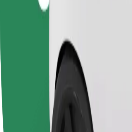
Viajes fiables en coches estándar de tamaño medio.
Duración estimada del viaje
7 min
Distancia estimada
2,1 km
Pasajeros
1-4
Precio estimado
PLN 12,50
Comfort
Viajes en coches con más espacio para equipaje y para estirar las pier
Duración estimada del viaje