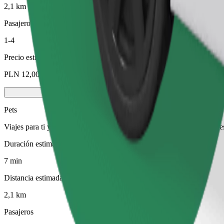
2,1 km
Pasajeros
1-4
Precio estimado
PLN 12,00
Pets
Viajes para ti y tu mascota. Los perros deben llevar bozal, los animal
Duración estimada del viaje
7 min
Distancia estimada
2,1 km
Pasajeros