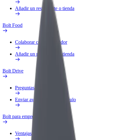
Añadir un restaurante o tienda
Bolt Food
Colaborar como repartidor
Añadir un restaurante o tienda
Bolt Drive
Preguntas frecuentes
Enviar aviso sobre un vehículo
Bolt para empresas
Ventajas