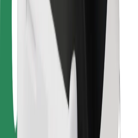
Para repartidores
Bolt Food
Para propietarios de flota
Para restaurantes
Bolt para empresas
Otros
Proveedores
Términos y Condiciones
Cookies
Seguridad
¡Conseguí un viaje en minutos!
Descargar la app de Bolt