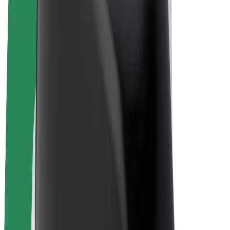
Bicis
Bolt Plus
Colabora con Bolt
Conductores
Ingresos de conductor/a
Repartidores
Ingresos de repartidor
Comercios de Bolt Food
Flotas
Franquicias
Empresa
Trabajá con nosotros