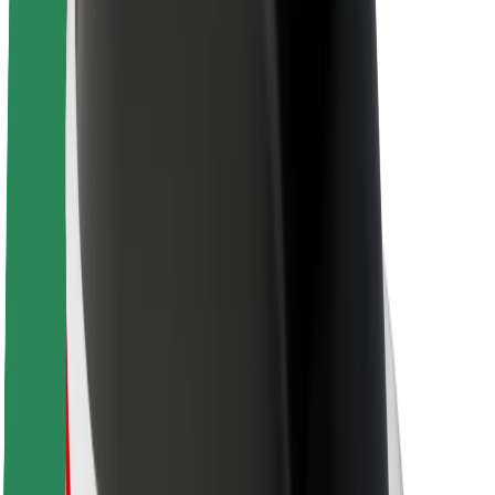
Acerca de Bolt
Sostenibilidad en Bolt
Project Zero
Blog
Sala de prensa
Directrices de la marca
Misión
Relación con inversores
Liderazgo
Marca
Medios
Fondo Urbano
Seguridad