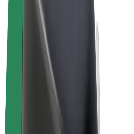
Términos y Condiciones
Privacidad
Cookies
© 2026 Bolt Technology OÜ
Productos
Viajes
Patinetes
Bolt Market
Bolt Food
Bolt Drive
Bolt para empresas