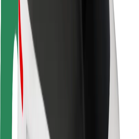
Seguridad para usuarios
Seguridad para conductores
Seguridad para patinetes
Safety Lab
Ciudades
Dónde estamos
Soluciones para las ciudades
Aeropuertos
Estaciones de carga de Bolt
Soporte
Para usuarios
Para conductores