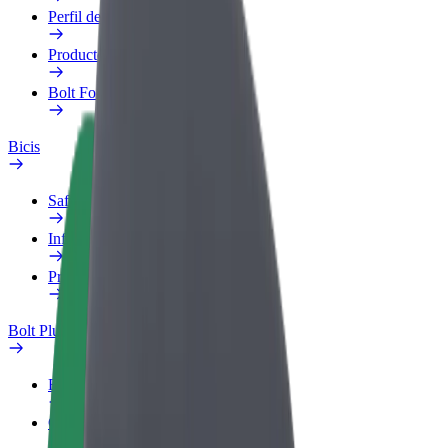
Perfil de trabajo
Productos
Bolt Food para empresas
Bicis
Safety Lab
Informar de un problema
Preguntas frecuentes
Bolt Plus
Beneficios
Cómo unirse