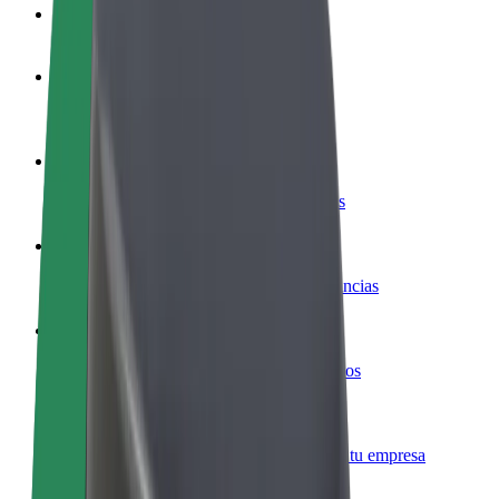
Preguntas frecuentes
Colaborar como conductor
Gana dinero colaborando con Bolt
Colaborar como repartidor
Repartí comida y cobrá todas las semanas
Añadir un restaurante o tienda
Llegá a más clientes y maximizá tus ganancias
Registrarse como propietario de flota
Añadí tu flota a Bolt y potenciá tus ingresos
Bolt para empresas
Productos y servicios de Bolt adaptados a tu empresa