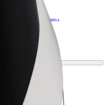
olt para empresas
roductos y servicios de Bolt adaptados a
u empresa
je.