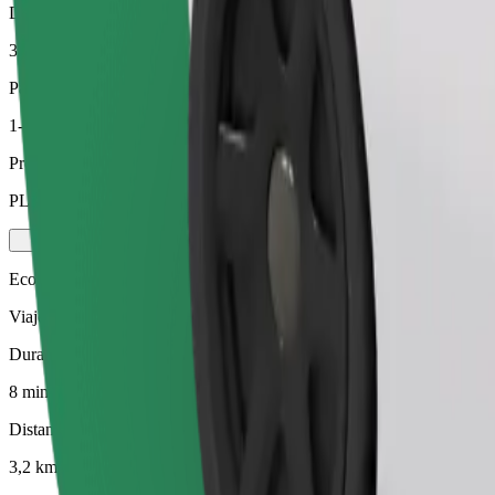
Distancia estimada
3,2 km
Pasajeros
1-4
Precio estimado
PLN 19,60
Ecológico
Viajes eficientes en vehículos híbridos y eléctricos
Duración estimada del viaje
8 min
Distancia estimada
3,2 km