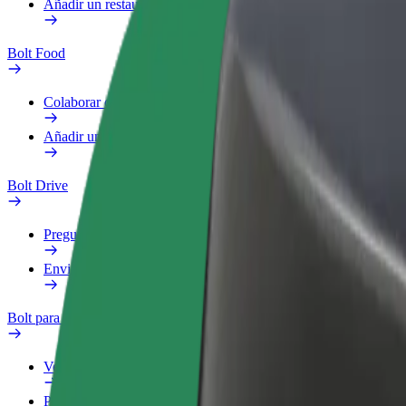
Añadir un restaurante o tienda
Bolt Food
Colaborar como repartidor
Añadir un restaurante o tienda
Bolt Drive
Preguntas frecuentes
Enviar aviso sobre un vehículo
Bolt para empresas
Ventajas
Perfil de trabajo