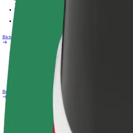
Productos
Bolt Food para empresas
Bicis
Safety Lab
Informar de un problema
Preguntas frecuentes
Bolt Plus
Beneficios
Cómo unirse
Preguntas frecuentes