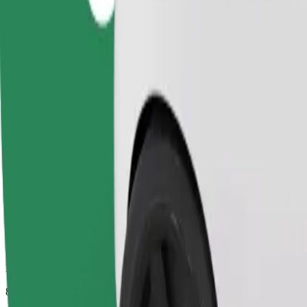
Duración estimada del viaje
8 min
Distancia estimada
3,2 km
Pasajeros
1-4
Precio estimado
PLN 15,20
Comfort
Viajes en coches con más espacio para equipaje y para estirar las pier
Duración estimada del viaje
8 min