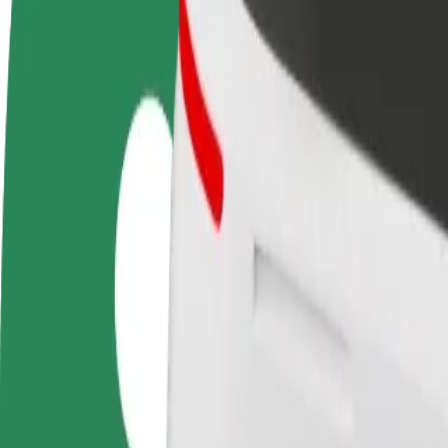
Colaborar como conductor
Colaborar como repartidor
Añ
Gana dinero colaborando
Repartí comida y cobrá todas las
Ll
con Bolt
semanas
ga
Cómo ir de Parkitka - Szpital 01 a M1 Częstochowa
¿Buscás la mejor forma de ir de Parkitka - Szpital 01 a M1 Częstochow
Origen
Parkitka - Szpital 01
Destino
M1 Częstochowa
Comodidad y confort a un botón de distancia
Bolt
Viajes fiables en coches estándar de tamaño medio.