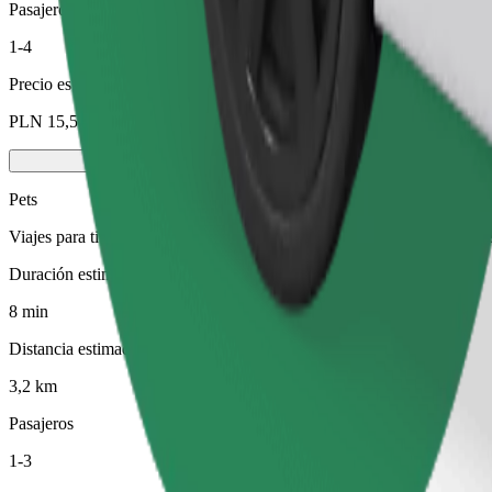
Pasajeros
1-4
Precio estimado
PLN 15,50
Pets
Viajes para ti y tu mascota. Los perros deben llevar bozal, los animal
Duración estimada del viaje
8 min
Distancia estimada
3,2 km
Pasajeros
1-3