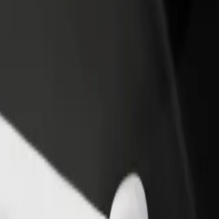
adir un restaurante o tienda
Registrarse como propietario de
B
egá a más clientes y maximizá tus
flota
P
nancias
Añadí tu flota a Bolt y potenciá tus
t
ingresos
a? Explorá nuestros servicios y encontrá la opción perfecta para tu via
Descargá la app de Bolt