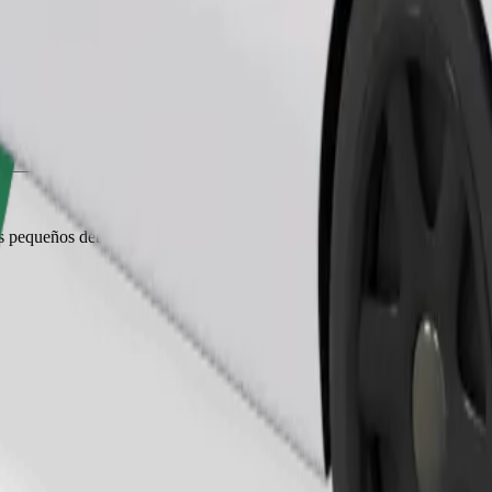
Pedir viaje
es pequeños deben ir en transportín y los asientos deben protegerse con