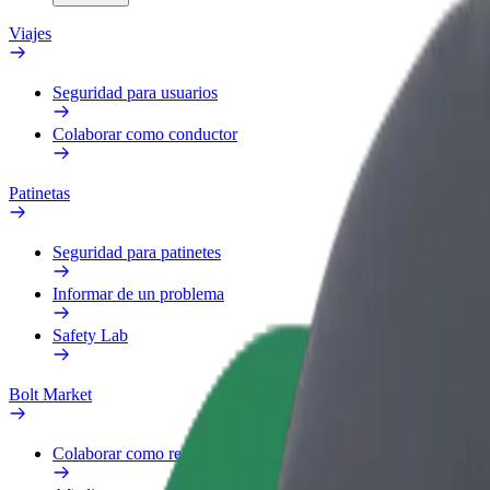
Viajes
Seguridad para usuarios
Colaborar como conductor
Patinetas
Seguridad para patinetes
Informar de un problema
Safety Lab
Bolt Market
Colaborar como repartidor