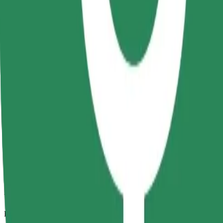
Viajes fiables en coches estándar de tamaño medio.
Duración estimada del viaje
10 min
Distancia estimada
3,5 km
Pasajeros
1-4
Precio estimado
RON 17,70
Comfort
Viajes en coches con más espacio para equipaje y para estirar las pier
Duración estimada del viaje