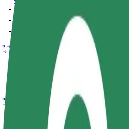
Perfil de trabajo
Productos
Bolt Food para empresas
Bicis
Safety Lab
Informar de un problema
Preguntas frecuentes
Bolt Plus
Beneficios
Cómo unirse