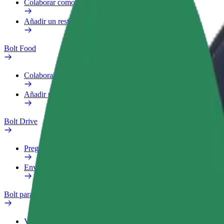
Colaborar como repartidor
Añadir un restaurante o tienda
Bolt Food
Colaborar como repartidor
Añadir un restaurante o tienda
Bolt Drive
Preguntas frecuentes
Enviar aviso sobre un vehículo
Bolt para empresas
Ventajas