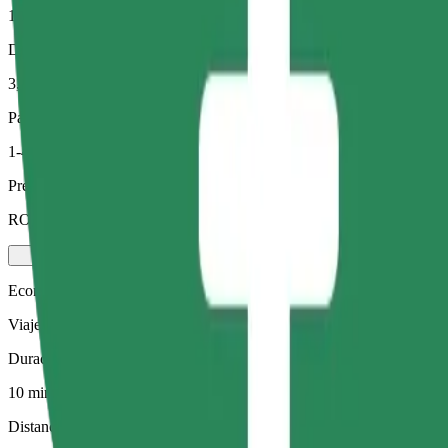
10 min
Distancia estimada
3,5 km
Pasajeros
1-4
Precio estimado
RON 21,70
Economy
Viajes asequibles en coches estándar
Duración estimada del viaje
10 min
Distancia estimada