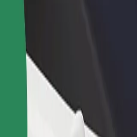
adir un restaurante o tienda
Registrarse como propietario de
B
egá a más clientes y maximizá tus
flota
P
nancias
Añadí tu flota a Bolt y potenciá tus
t
ingresos
rigore T. Popa" a Podu Roș
"Grigore T. Popa" a Podu Roș? Explorá nuestros servicios y encontrá la
Descargá la app de Bolt