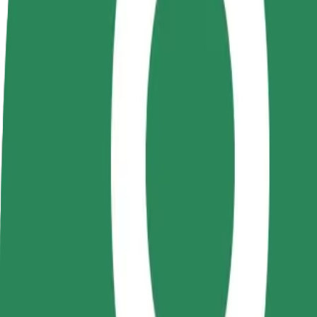
Preguntas frecuentes
Colaborar como conductor
Colaborar como repartidor
Añ
Gana dinero colaborando
Repartí comida y cobrá todas las
Ll
con Bolt
semanas
ga
Cómo ir de University of Medicine and Pharmacy "G
¿Buscás la mejor forma de ir de University of Medicine and Pharmacy 
Origen
University of Medicine and Pharmacy "Grigore T. Popa"
Destino
Podu Roș
Comodidad y confort a un botón de distancia
Bolt