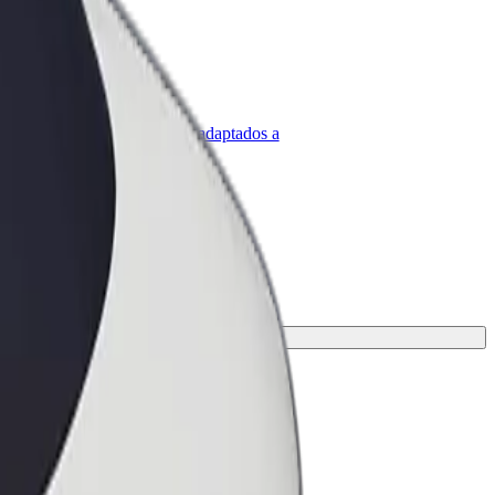
olt para empresas
roductos y servicios de Bolt adaptados a
u empresa
 opción perfecta para tu viaje.