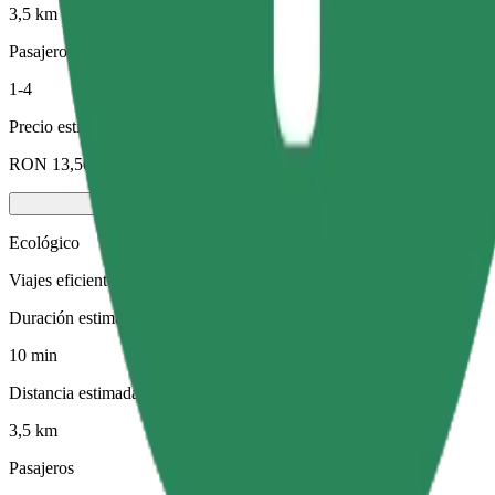
3,5 km
Pasajeros
1-4
Precio estimado
RON 13,50
Ecológico
Viajes eficientes en vehículos híbridos y eléctricos
Duración estimada del viaje
10 min
Distancia estimada
3,5 km
Pasajeros