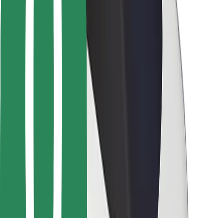
Para repartidores
Bolt Food
Para propietarios de flota
Para restaurantes
Bolt para empresas
Otros
Proveedores
Términos y Condiciones
Cookies
Seguridad
¡Conseguí un viaje en minutos!
Descargar la app de Bolt