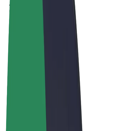
Términos y Condiciones
Privacidad
Cookies
© 2026 Bolt Technology OÜ
Productos
Viajes
Patinetes
Bolt Market
Bolt Food
Bolt Drive
Bolt para empresas