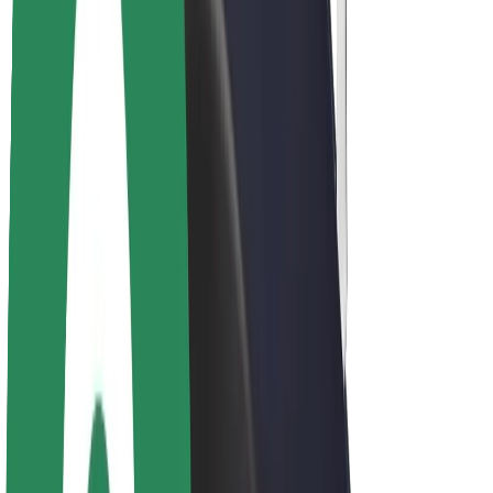
Acerca de Bolt
Sostenibilidad en Bolt
Project Zero
Blog
Sala de prensa
Directrices de la marca
Misión
Relación con inversores
Liderazgo
Marca
Medios
Fondo Urbano
Seguridad