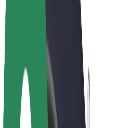
Bicis
Bolt Plus
Colabora con Bolt
Conductores
Ingresos de conductor/a
Repartidores
Ingresos de repartidor
Comercios de Bolt Food
Flotas
Franquicias
Empresa
Trabajá con nosotros