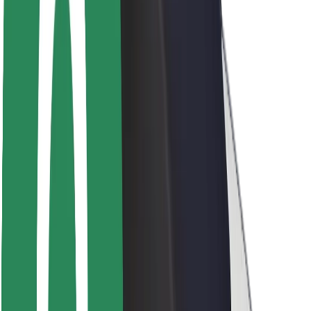
Seguridad para usuarios
Seguridad para conductores
Seguridad para patinetes
Safety Lab
Ciudades
Dónde estamos
Soluciones para las ciudades
Aeropuertos
Estaciones de carga de Bolt
Soporte
Para usuarios
Para conductores