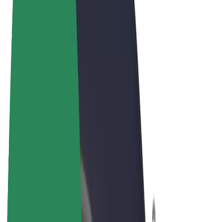
Términos y Condiciones
Privacidad
Cookies
© 2026 Bolt Technology OÜ
Productos
Viajes
Patinetes
Bolt Market
Bolt Food
Bolt Drive
Bolt para empresas
Bicis