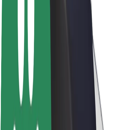
Sostenibilidad en Bolt
Project Zero
Blog
Sala de prensa
Directrices de la marca
Misión
Relación con inversores
Liderazgo
Marca
Medios
Fondo Urbano
Seguridad
Seguridad para usuarios