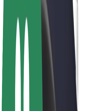
Bolt Plus
Colabora con Bolt
Conductores
Ingresos de conductor/a
Repartidores
Ingresos de repartidor
Comercios de Bolt Food
Flotas
Franquicias
Empresa
Trabajá con nosotros
Acerca de Bolt