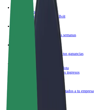
Colaborar como conductor
Gana dinero colaborando con Bolt
Colaborar como repartidor
Repartí comida y cobrá todas las semanas
Añadir un restaurante o tienda
Llegá a más clientes y maximizá tus ganancias
Registrarse como propietario de flota
Añadí tu flota a Bolt y potenciá tus ingresos
Bolt para empresas
Productos y servicios de Bolt adaptados a tu empresa