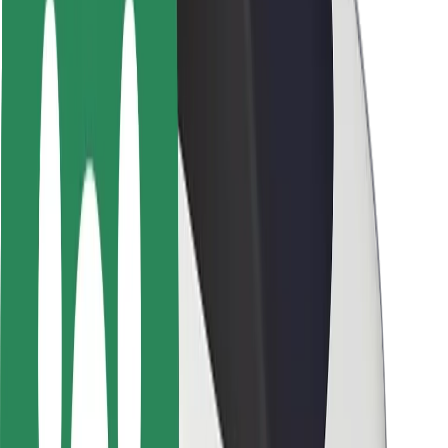
Seguridad para conductores
Seguridad para patinetes
Safety Lab
Ciudades
Dónde estamos
Soluciones para las ciudades
Aeropuertos
Estaciones de carga de Bolt
Soporte
Para usuarios
Para conductores
Para repartidores