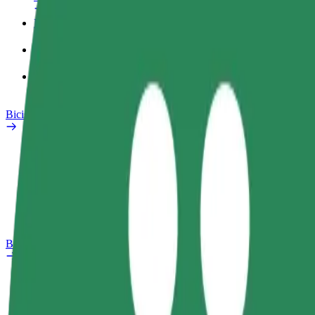
Perfil de trabajo
Productos
Bolt Food para empresas
Bicis
Safety Lab
Informar de un problema
Preguntas frecuentes
Bolt Plus
Beneficios
Cómo unirse