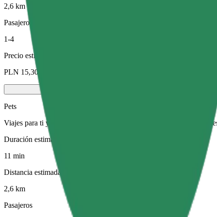
2,6 km
Pasajeros
1-4
Precio estimado
PLN 15,30
Pets
Viajes para ti y tu mascota. Los perros deben llevar bozal, los animal
Duración estimada del viaje
11 min
Distancia estimada
2,6 km
Pasajeros