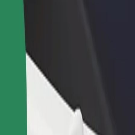
adir un restaurante o tienda
Registrarse como propietario de
B
egá a más clientes y maximizá tus
flota
P
nancias
Añadí tu flota a Bolt y potenciá tus
t
ingresos
 Centrum
a Centrum? Explorá nuestros servicios y encontrá la opción perfecta p
Descargá la app de Bolt