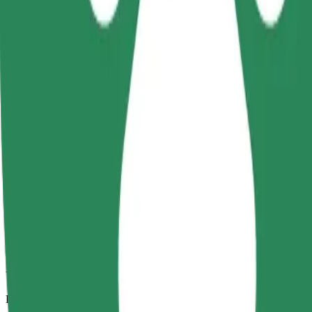
Viajes fiables en coches estándar de tamaño medio.
Duración estimada del viaje
11 min
Distancia estimada
2,6 km
Pasajeros
1-4
Precio estimado
PLN -3,40
Comfort
Viajes en coches con más espacio para equipaje y para estirar las pier
Duración estimada del viaje