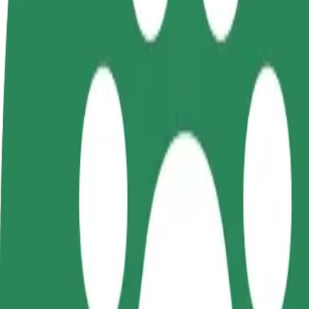
Preguntas frecuentes
Colaborar como conductor
Colaborar como repartidor
Añ
Gana dinero colaborando
Repartí comida y cobrá todas las
Ll
con Bolt
semanas
ga
Cómo ir de Dworzec Łódź Fabryczna a Piotrkowska
¿Buscás la mejor forma de ir de Dworzec Łódź Fabryczna a Piotrkowsk
Origen
Dworzec Łódź Fabryczna
Destino
Piotrkowska Centrum
Comodidad y confort a un botón de distancia
Bolt