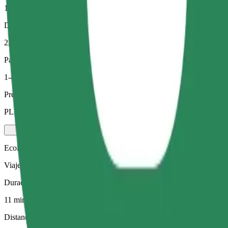
11 min
Distancia estimada
2,6 km
Pasajeros
1-4
Precio estimado
PLN 17,00
Ecológico
Viajes eficientes en vehículos híbridos y eléctricos
Duración estimada del viaje
11 min
Distancia estimada