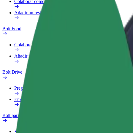
Colaborar como repartidor
Añadir un restaurante o tienda
Bolt Food
Colaborar como repartidor
Añadir un restaurante o tienda
Bolt Drive
Preguntas frecuentes
Enviar aviso sobre un vehículo
Bolt para empresas
Ventajas