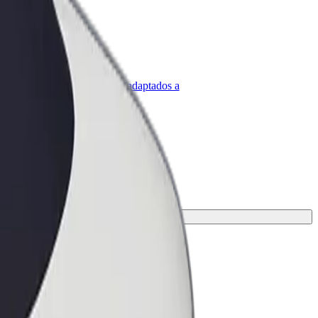
olt para empresas
roductos y servicios de Bolt adaptados a
u empresa
ara tu viaje.