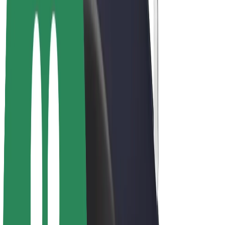
Bicis
Bolt Plus
Colabora con Bolt
Conductores
Ingresos de conductor/a
Repartidores
Ingresos de repartidor
Comercios de Bolt Food
Flotas
Franquicias
Empresa
Trabajá con nosotros