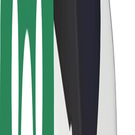
Seguridad para usuarios
Seguridad para conductores
Seguridad para patinetes
Safety Lab
Ciudades
Dónde estamos
Soluciones para las ciudades
Aeropuertos
Estaciones de carga de Bolt
Soporte
Para usuarios
Para conductores