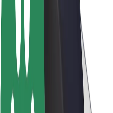
Acerca de Bolt
Sostenibilidad en Bolt
Project Zero
Blog
Sala de prensa
Directrices de la marca
Misión
Relación con inversores
Liderazgo
Marca
Medios
Fondo Urbano
Seguridad