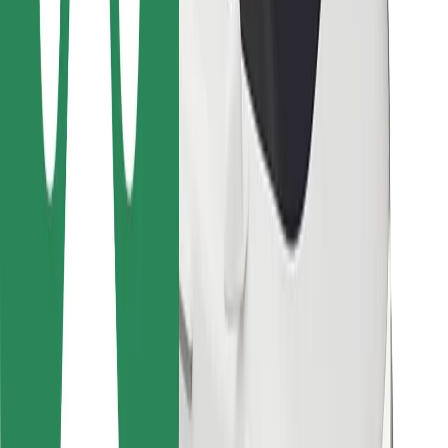
Para repartidores
Bolt Food
Para propietarios de flota
Para restaurantes
Bolt para empresas
Otros
Proveedores
Términos y Condiciones
Cookies
Seguridad
¡Conseguí un viaje en minutos!
Descargar la app de Bolt