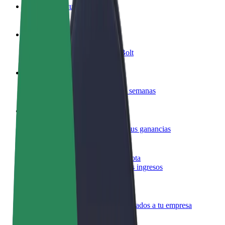
Preguntas frecuentes
Colaborar como conductor
Gana dinero colaborando con Bolt
Colaborar como repartidor
Repartí comida y cobrá todas las semanas
Añadir un restaurante o tienda
Llegá a más clientes y maximizá tus ganancias
Registrarse como propietario de flota
Añadí tu flota a Bolt y potenciá tus ingresos
Bolt para empresas
Productos y servicios de Bolt adaptados a tu empresa