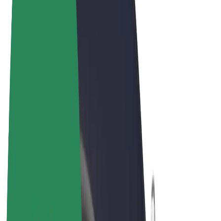
Términos y Condiciones
Privacidad
Cookies
© 2026 Bolt Technology OÜ
Productos
Viajes
Patinetes
Bolt Market
Bolt Food
Bolt Drive
Bolt para empresas