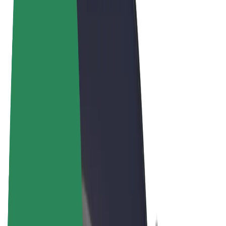
Términos y Condiciones
Privacidad
Cookies
© 2026 Bolt Technology OÜ
Productos
Viajes
Patinetes
Bolt Market
Bolt Food
Bolt Drive
Bolt para empresas