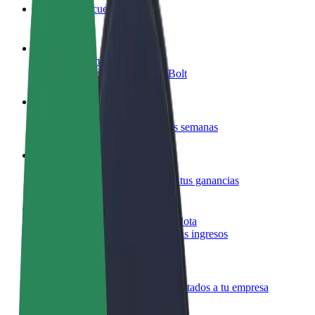
Preguntas frecuentes
Colaborar como conductor
Gana dinero colaborando con Bolt
Colaborar como repartidor
Repartí comida y cobrá todas las semanas
Añadir un restaurante o tienda
Llegá a más clientes y maximizá tus ganancias
Registrarse como propietario de flota
Añadí tu flota a Bolt y potenciá tus ingresos
Bolt para empresas
Productos y servicios de Bolt adaptados a tu empresa