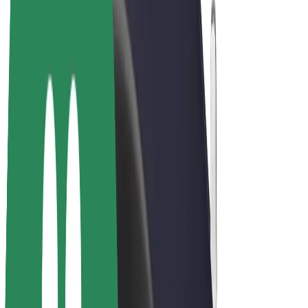
Bicis
Bolt Plus
Colabora con Bolt
Conductores
Ingresos de conductor/a
Repartidores
Ingresos de repartidor
Comercios de Bolt Food
Flotas
Franquicias
Empresa
Trabajá con nosotros