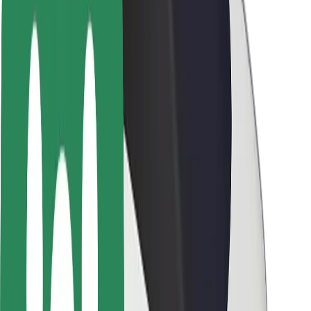
Seguridad para usuarios
Seguridad para conductores
Seguridad para patinetes
Safety Lab
Ciudades
Dónde estamos
Soluciones para las ciudades
Aeropuertos
Estaciones de carga de Bolt
Soporte
Para usuarios
Para conductores