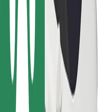
Para repartidores
Bolt Food
Para propietarios de flota
Para restaurantes
Bolt para empresas
Otros
Proveedores
Términos y Condiciones
Cookies
Seguridad
¡Conseguí un viaje en minutos!
Descargar la app de Bolt