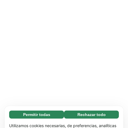
Permitir todas
Rechazar todo
Necesarias (65)
Las cookies necesarias ayudan a que nuestra
Más información
Utilizamos cookies necesarias, de preferencias, analíticas