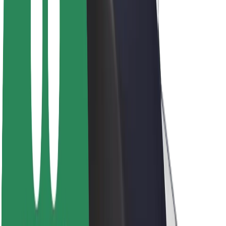
Acerca de Bolt
Sostenibilidad en Bolt
Project Zero
Blog
Sala de prensa
Directrices de la marca
Misión
Relación con inversores
Liderazgo
Marca
Medios
Fondo Urbano
Seguridad