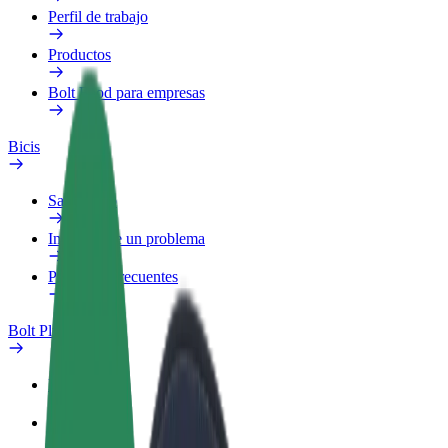
Perfil de trabajo
Productos
Bolt Food para empresas
Bicis
Safety Lab
Informar de un problema
Preguntas frecuentes
Bolt Plus
Beneficios
Cómo unirse