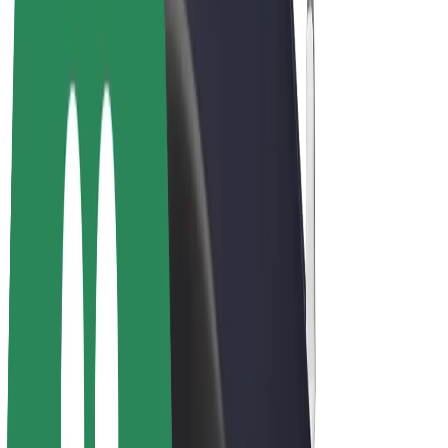
Bicis
Bolt Plus
Colabora con Bolt
Conductores
Ingresos de conductor/a
Repartidores
Ingresos de repartidor
Comercios de Bolt Food
Flotas
Franquicias
Empresa
Trabajá con nosotros