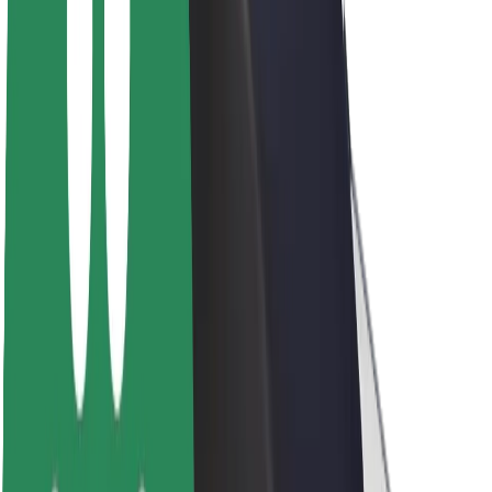
Acerca de Bolt
Sostenibilidad en Bolt
Project Zero
Blog
Sala de prensa
Directrices de la marca
Misión
Relación con inversores
Liderazgo
Marca
Medios
Fondo Urbano
Seguridad