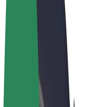
Términos y Condiciones
Privacidad
Cookies
© 2026 Bolt Technology OÜ
Productos
Viajes
Patinetes
Bolt Market
Bolt Food
Bolt Drive
Bolt para empresas