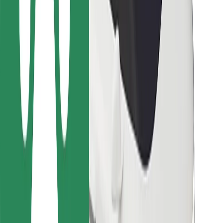
Para repartidores
Bolt Food
Para propietarios de flota
Para restaurantes
Bolt para empresas
Otros
Proveedores
Términos y Condiciones
Cookies
Seguridad
¡Conseguí un viaje en minutos!
Descargar la app de Bolt