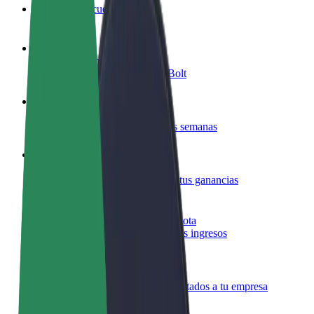
Preguntas frecuentes
Colaborar como conductor
Gana dinero colaborando con Bolt
Colaborar como repartidor
Repartí comida y cobrá todas las semanas
Añadir un restaurante o tienda
Llegá a más clientes y maximizá tus ganancias
Registrarse como propietario de flota
Añadí tu flota a Bolt y potenciá tus ingresos
Bolt para empresas
Productos y servicios de Bolt adaptados a tu empresa