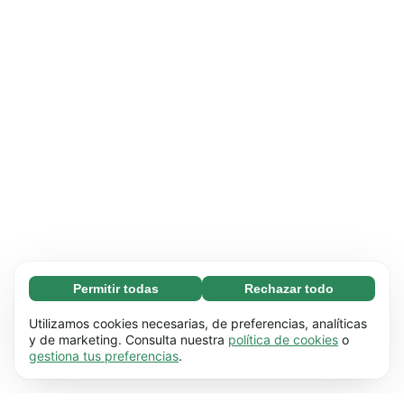
Permitir todas
Rechazar todo
Necesarias (65)
Las cookies necesarias ayudan a que nuestra
Más información
Utilizamos cookies necesarias, de preferencias, analíticas
página web funcione correctamente, pues
y de marketing. Consulta nuestra
política de cookies
o
gestiona tus preferencias
.
hace posible que se lleven a cabo funciones
Preferenciales (17)
básicas (por ejemplo, navegar por las distintas
Las cookies preferenciales hacen posible que
Más información
páginas). Nuestra página no puede funcionar