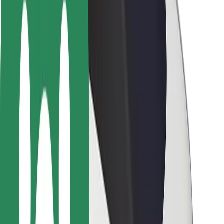
Seguridad para usuarios
Seguridad para conductores
Seguridad para patinetes
Safety Lab
Ciudades
Dónde estamos
Soluciones para las ciudades
Aeropuertos
Estaciones de carga de Bolt
Soporte
Para usuarios
Para conductores