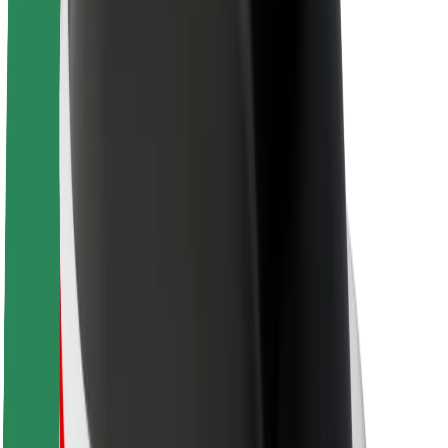
Acerca de Bolt
Sostenibilidad en Bolt
Project Zero
Blog
Sala de prensa
Directrices de la marca
Misión
Relación con inversores
Liderazgo
Marca
Medios
Fondo Urbano
Seguridad