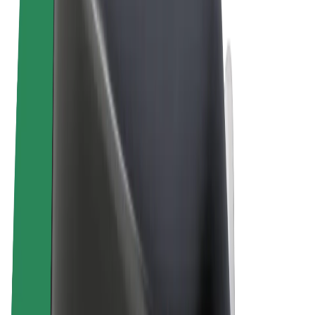
Términos y Condiciones
Privacidad
Cookies
© 2026 Bolt Technology OÜ
Productos
Viajes
Patinetes
Bolt Market
Bolt Food
Bolt Drive
Bolt para empresas