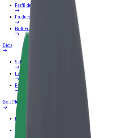
Perfil de trabajo
Productos
Bolt Food para empresas
Bicis
Safety Lab
Informar de un problema
Preguntas frecuentes
Bolt Plus
Beneficios
Cómo unirse