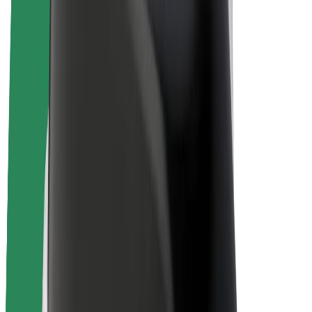
Bicis
Bolt Plus
Colabora con Bolt
Conductores
Ingresos de conductor/a
Repartidores
Ingresos de repartidor
Comercios de Bolt Food
Flotas
Franquicias
Empresa
Trabajá con nosotros