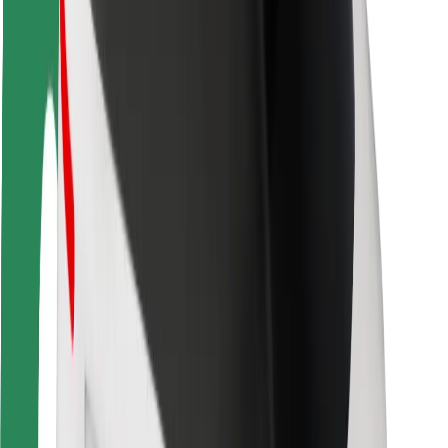
Seguridad para usuarios
Seguridad para conductores
Seguridad para patinetes
Safety Lab
Ciudades
Dónde estamos
Soluciones para las ciudades
Aeropuertos
Estaciones de carga de Bolt
Soporte
Para usuarios
Para conductores