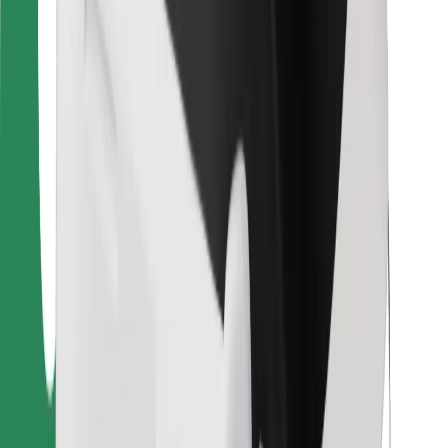
Para repartidores
Bolt Food
Para propietarios de flota
Para restaurantes
Bolt para empresas
Otros
Proveedores
Términos y Condiciones
Cookies
Seguridad
¡Conseguí un viaje en minutos!
Descargar la app de Bolt