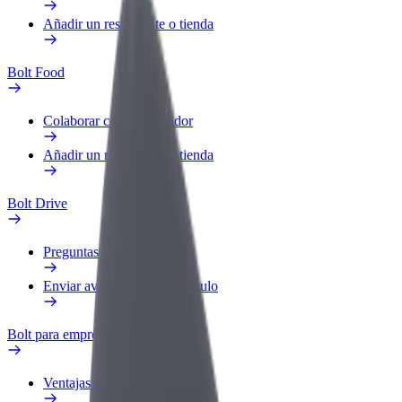
Añadir un restaurante o tienda
Bolt Food
Colaborar como repartidor
Añadir un restaurante o tienda
Bolt Drive
Preguntas frecuentes
Enviar aviso sobre un vehículo
Bolt para empresas
Ventajas