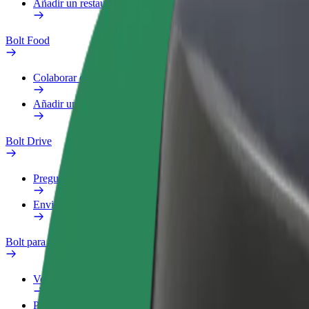
Añadir un restaurante o tienda
Bolt Food
Colaborar como repartidor
Añadir un restaurante o tienda
Bolt Drive
Preguntas frecuentes
Enviar aviso sobre un vehículo
Bolt para empresas
Ventajas
Perfil de trabajo