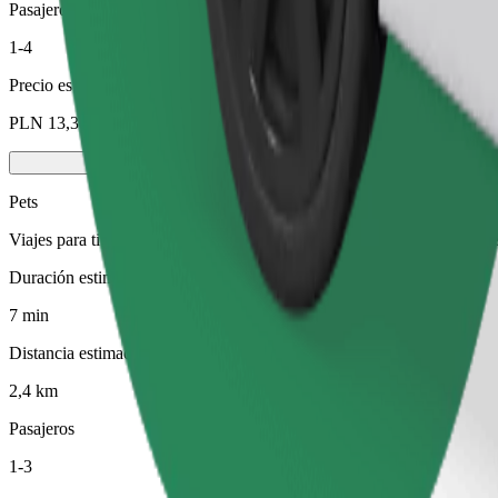
Pasajeros
1-4
Precio estimado
PLN 13,30
Pets
Viajes para ti y tu mascota. Los perros deben llevar bozal, los animal
Duración estimada del viaje
7 min
Distancia estimada
2,4 km
Pasajeros
1-3