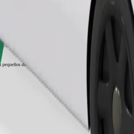
Pedir viaje
es pequeños deben ir en transportín y los asientos deben protegerse con