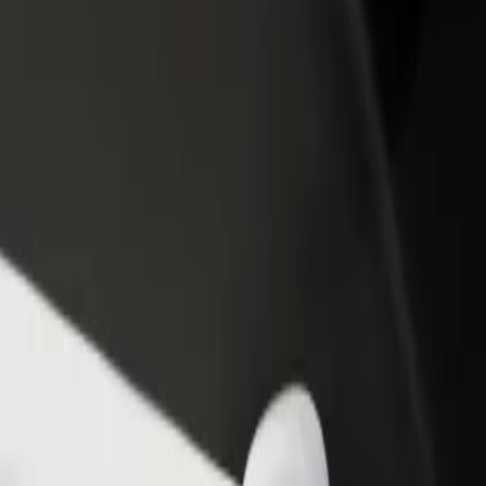
adir un restaurante o tienda
Registrarse como propietario de
B
egá a más clientes y maximizá tus
flota
P
nancias
Añadí tu flota a Bolt y potenciá tus
t
ingresos
enter
Center? Explorá nuestros servicios y encontrá la opción perfecta para 
Descargá la app de Bolt