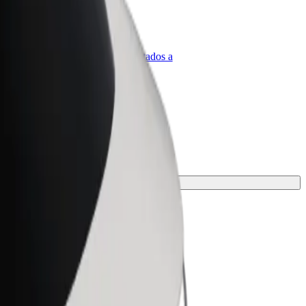
olt para empresas
roductos y servicios de Bolt adaptados a
u empresa
tu viaje.