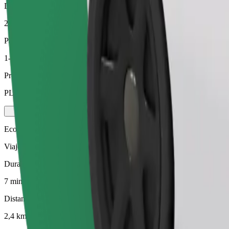
Distancia estimada
2,4 km
Pasajeros
1-4
Precio estimado
PLN 14,70
Ecológico
Viajes eficientes en vehículos híbridos y eléctricos
Duración estimada del viaje
7 min
Distancia estimada
2,4 km