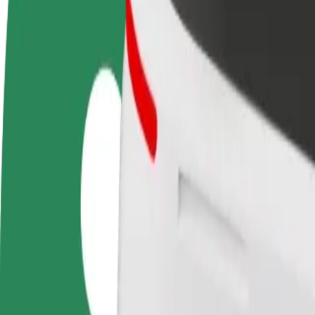
Colaborar como conductor
Colaborar como repartidor
Añ
Gana dinero colaborando
Repartí comida y cobrá todas las
Ll
con Bolt
semanas
ga
Cómo ir de Arena Lublin a Lublin Plaza Shopping C
¿Buscás la mejor forma de ir de Arena Lublin a Lublin Plaza Shopping 
Origen
Arena Lublin
Destino
Lublin Plaza Shopping Center
Comodidad y confort a un botón de distancia
Bolt
Viajes fiables en coches estándar de tamaño medio.