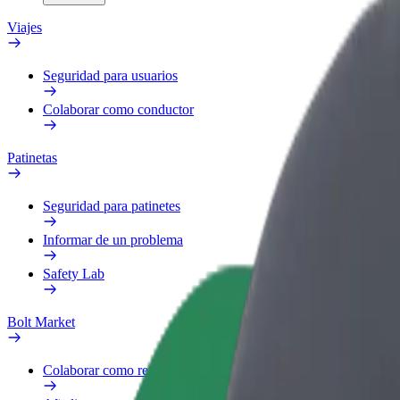
Viajes
Seguridad para usuarios
Colaborar como conductor
Patinetas
Seguridad para patinetes
Informar de un problema
Safety Lab
Bolt Market
Colaborar como repartidor