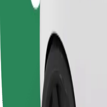
Duración estimada del viaje
7 min
Distancia estimada
2,4 km
Pasajeros
1-4
Precio estimado
PLN 10,20
Comfort
Viajes en coches con más espacio para equipaje y para estirar las pier
Duración estimada del viaje
7 min