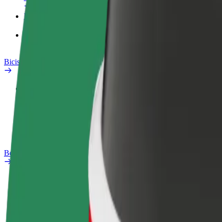
Productos
Bolt Food para empresas
Bicis
Safety Lab
Informar de un problema
Preguntas frecuentes
Bolt Plus
Beneficios
Cómo unirse
Preguntas frecuentes