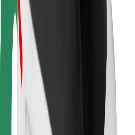
Seguridad para usuarios
Seguridad para conductores
Seguridad para patinetes
Safety Lab
Ciudades
Dónde estamos
Soluciones para las ciudades
Aeropuertos
Estaciones de carga de Bolt
Soporte
Para usuarios
Para conductores