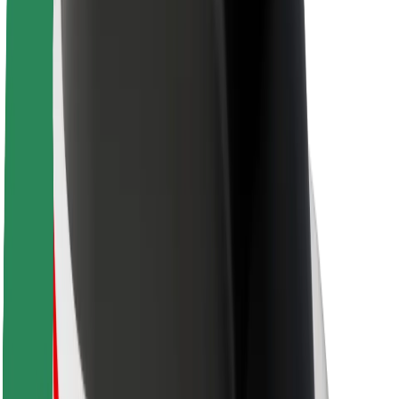
Acerca de Bolt
Sostenibilidad en Bolt
Project Zero
Blog
Sala de prensa
Directrices de la marca
Misión
Relación con inversores
Liderazgo
Marca
Medios
Fondo Urbano
Seguridad