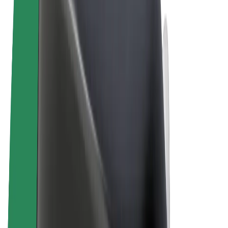
Términos y Condiciones
Privacidad
Cookies
© 2026 Bolt Technology OÜ
Productos
Viajes
Patinetes
Bolt Market
Bolt Food
Bolt Drive
Bolt para empresas