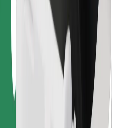
Para repartidores
Bolt Food
Para propietarios de flota
Para restaurantes
Bolt para empresas
Otros
Proveedores
Términos y Condiciones
Cookies
Seguridad
¡Conseguí un viaje en minutos!
Descargar la app de Bolt