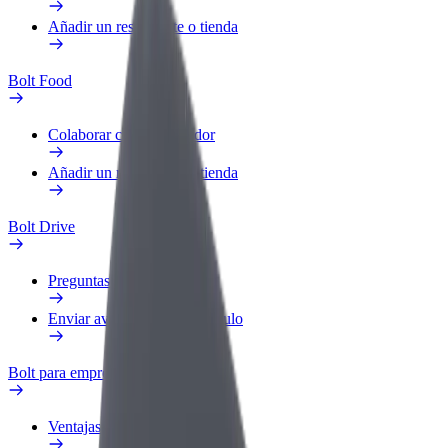
Añadir un restaurante o tienda
Bolt Food
Colaborar como repartidor
Añadir un restaurante o tienda
Bolt Drive
Preguntas frecuentes
Enviar aviso sobre un vehículo
Bolt para empresas
Ventajas