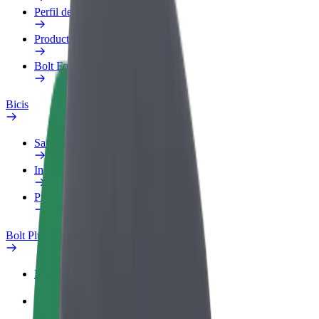
Perfil de trabajo
Productos
Bolt Food para empresas
Bicis
Safety Lab
Informar de un problema
Preguntas frecuentes
Bolt Plus
Beneficios
Cómo unirse