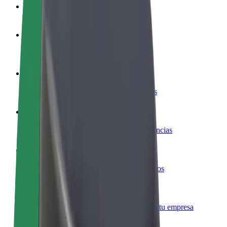
Preguntas frecuentes
Colaborar como conductor
Gana dinero colaborando con Bolt
Colaborar como repartidor
Repartí comida y cobrá todas las semanas
Añadir un restaurante o tienda
Llegá a más clientes y maximizá tus ganancias
Registrarse como propietario de flota
Añadí tu flota a Bolt y potenciá tus ingresos
Bolt para empresas
Productos y servicios de Bolt adaptados a tu empresa