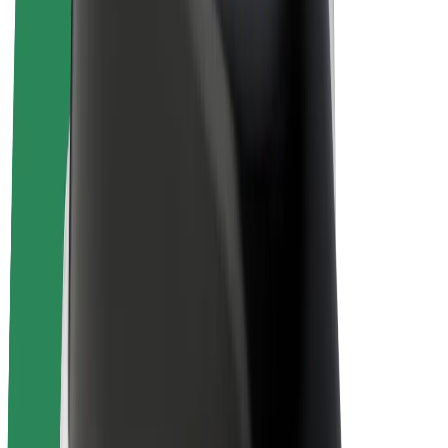
Bicis
Bolt Plus
Colabora con Bolt
Conductores
Ingresos de conductor/a
Repartidores
Ingresos de repartidor
Comercios de Bolt Food
Flotas
Franquicias
Empresa
Trabajá con nosotros