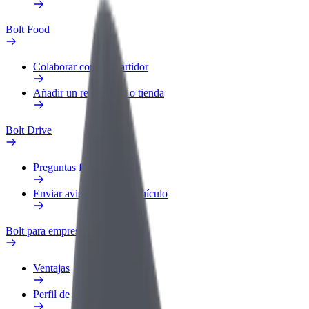
Bolt Food
Colaborar como repartidor
Añadir un restaurante o tienda
Bolt Drive
Preguntas frecuentes
Enviar aviso sobre un vehículo
Bolt para empresas
Ventajas
Perfil de trabajo