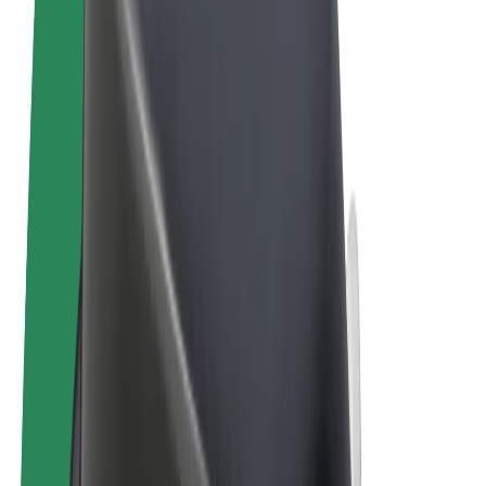
Términos y Condiciones
Privacidad
Cookies
© 2026 Bolt Technology OÜ
Productos
Viajes
Patinetes
Bolt Market
Bolt Food
Bolt Drive
Bolt para empresas
Bicis