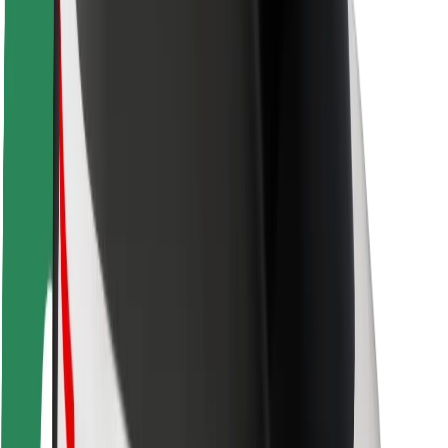
Seguridad para conductores
Seguridad para patinetes
Safety Lab
Ciudades
Dónde estamos
Soluciones para las ciudades
Aeropuertos
Estaciones de carga de Bolt
Soporte
Para usuarios
Para conductores
Para repartidores