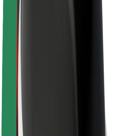
Sostenibilidad en Bolt
Project Zero
Blog
Sala de prensa
Directrices de la marca
Misión
Relación con inversores
Liderazgo
Marca
Medios
Fondo Urbano
Seguridad
Seguridad para usuarios