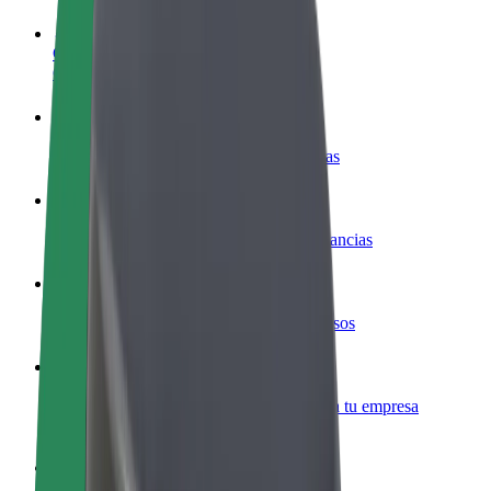
Colaborar como conductor
Gana dinero colaborando con Bolt
Colaborar como repartidor
Repartí comida y cobrá todas las semanas
Añadir un restaurante o tienda
Llegá a más clientes y maximizá tus ganancias
Registrarse como propietario de flota
Añadí tu flota a Bolt y potenciá tus ingresos
Bolt para empresas
Productos y servicios de Bolt adaptados a tu empresa