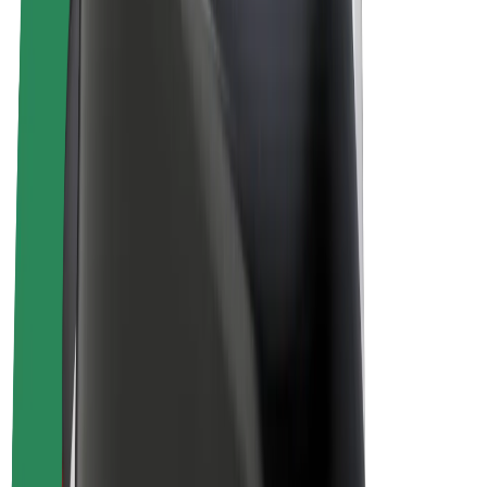
Bolt Plus
Colabora con Bolt
Conductores
Ingresos de conductor/a
Repartidores
Ingresos de repartidor
Comercios de Bolt Food
Flotas
Franquicias
Empresa
Trabajá con nosotros
Acerca de Bolt