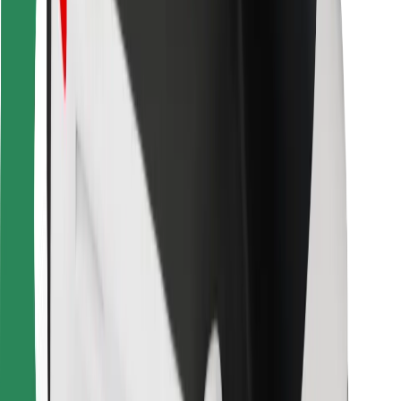
Bolt Food
Para propietarios de flota
Para restaurantes
Bolt para empresas
Otros
Proveedores
Términos y Condiciones
Cookies
Seguridad
¡Conseguí un viaje en minutos!
Descargar la app de Bolt
Encontrá tu comida favorita