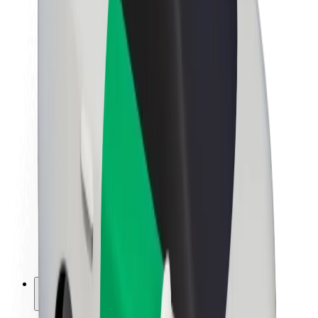
Bolt ja kestlikkus
Nullprojekt
Blogi
Uudised
Kaubamärgi suunised
Missioon
Investorsuhted
Juhtkond
Bränd
Meedia
Urban Fund
Ohutus