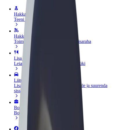
Hakka juhiks
Teeni siis, kui sulle sobib
Hakka kulleriks
Toimeta tellimused kohale ja teeni lisaraha
Lisa restoran või pood
Leia rohkem kliente ja suurenda müüki
Liitu sõidukipargi omanikuna
Lisa oma sõidukipark Bolti platvormile ja suurenda
sissetulekut
Bolt for Business
Bolti teenused sinu ettevõttele