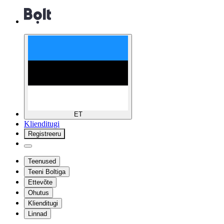
ET
Klienditugi
Registreeru
Teenused
Teeni Boltiga
Ettevõte
Ohutus
Klienditugi
Linnad