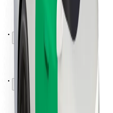
Sõitjate ohutus
Juhtide ohutus
Tõukerattaohutus
Safety Lab
Linnad
Asukohad
Lahendused linnadele
Lennujaamad
Bolti laadimisdokid
Klienditugi
Sõitjatele
Juhtidele
Kulleritele