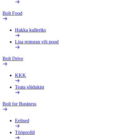
Bolt Food
Hakka kulleriks
Lisa restoran või pood
Bolt Drive
KKK
Teata sõidukist
Bolt for Business
Eelised
Tööprofiil