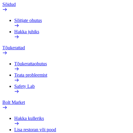
Sõidud
Sõitjate ohutus
Hakka juhiks
Tõukerattad
Tõukerattaohutus
Teata probleemist
Safety Lab
Bolt Market
Hakka kulleriks
Lisa restoran või pood