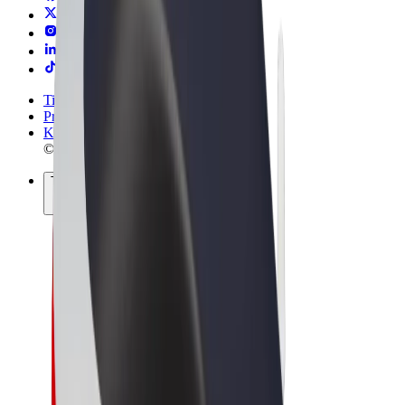
Tingimused
Privaatsus
Küpsised
© 2026 Bolt Technology OÜ
Teenused
Sõidud
Tõukerattad
Bolt Market
Bolt Food
Bolt Drive
Bolt for Business