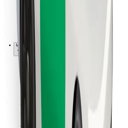
Bolt Food
Sõidukiparkidele
Restoranidele
Bolt for Business
Muu
Tarnijad
Tingimused
Küpsised
Turvalisus
Telli auto minutitega!
Laadi alla Bolti rakendus
Leia oma lemmiktoidud!