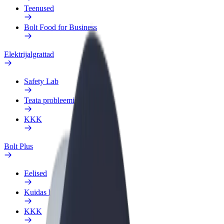
Teenused
Bolt Food for Business
Elektrijalgrattad
Safety Lab
Teata probleemist
KKK
Bolt Plus
Eelised
Kuidas liituda
KKK