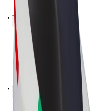
Elektrijalgrattad
Bolt Plus
Teeni Boltiga
Juhid
Juhi sissetulek
Kullerid
Kulleri sissetulek
Bolt Food restoranidele ja poodidele
Sõidukipargid
Frantsiisid
Ettevõte
Töövõimalused
Boltist lähemalt