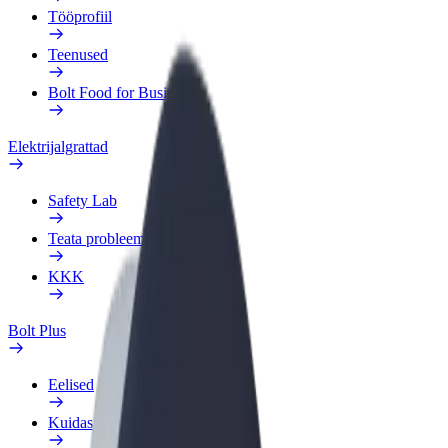
Tööprofiil
Teenused
Bolt Food for Business
Elektrijalgrattad
Safety Lab
Teata probleemist
KKK
Bolt Plus
Eelised
Kuidas liituda