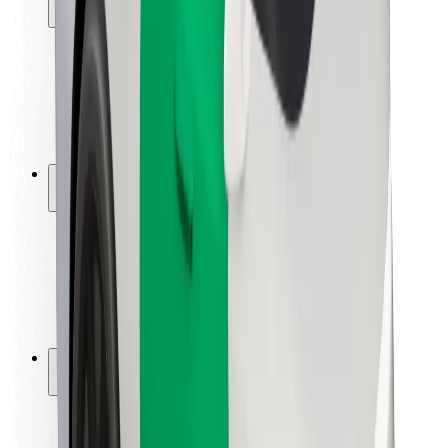
Sõitjate ohutus
Juhtide ohutus
Tõukerattaohutus
Safety Lab
Linnad
Asukohad
Lahendused linnadele
Lennujaamad
Bolti laadimisdokid
Klienditugi
Sõitjatele
Juhtidele