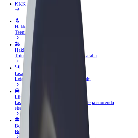
KKK
Hakka juhiks
Teeni siis, kui sulle sobib
Hakka kulleriks
Toimeta tellimused kohale ja teeni lisaraha
Lisa restoran või pood
Leia rohkem kliente ja suurenda müüki
Liitu sõidukipargi omanikuna
Lisa oma sõidukipark Bolti platvormile ja suurenda
sissetulekut
Bolt for Business
Bolti teenused sinu ettevõttele