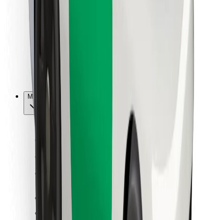
Kulleritele
Bolt Food
Sõidukiparkidele
Restoranidele
Bolt for Business
Muu
Tarnijad
Tingimused
Küpsised
Turvalisus
Telli auto minutitega!
Laadi alla Bolti rakendus