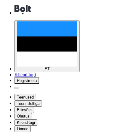
ET
Klienditugi
Registreeru
Teenused
Teeni Boltiga
Ettevõte
Ohutus
Klienditugi
Linnad