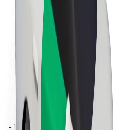
Töövõimalused
Boltist lähemalt
Bolt ja kestlikkus
Nullprojekt
Blogi
Uudised
Kaubamärgi suunised
Missioon
Investorsuhted
Juhtkond
Bränd
Meedia
Urban Fund
Ohutus