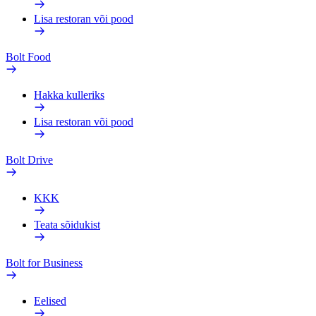
Lisa restoran või pood
Bolt Food
Hakka kulleriks
Lisa restoran või pood
Bolt Drive
KKK
Teata sõidukist
Bolt for Business
Eelised