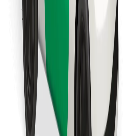
Leia oma lemmiktoidud!
Laadi alla Bolt Foodi rakendus