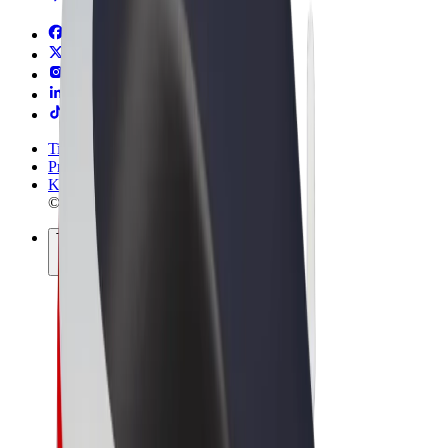
Tingimused
Privaatsus
Küpsised
© 2026 Bolt Technology OÜ
Teenused
Sõidud
Tõukerattad
Bolt Market
Bolt Food
Bolt Drive