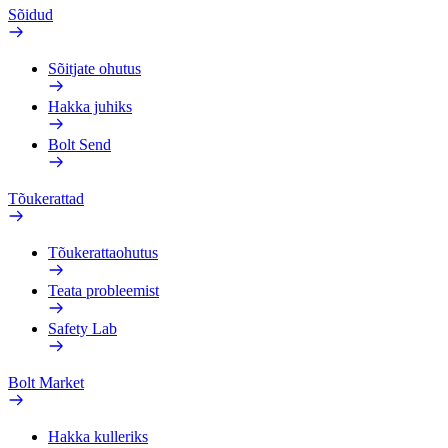
Sõidud
Sõitjate ohutus
Hakka juhiks
Bolt Send
Tõukerattad
Tõukerattaohutus
Teata probleemist
Safety Lab
Bolt Market
Hakka kulleriks