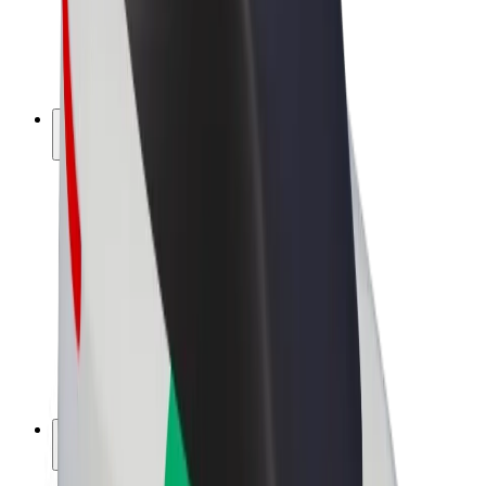
Bolt for Business
Elektrijalgrattad
Bolt Plus
Teeni Boltiga
Juhid
Juhi sissetulek
Kullerid
Kulleri sissetulek
Bolt Food restoranidele ja poodidele
Sõidukipargid
Frantsiisid
Ettevõte