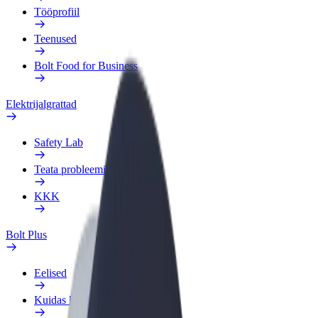
Tööprofiil
Teenused
Bolt Food for Business
Elektrijalgrattad
Safety Lab
Teata probleemist
KKK
Bolt Plus
Eelised
Kuidas liituda