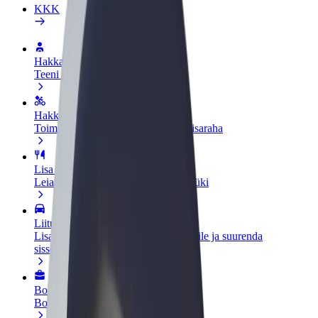
KKK
Hakka juhiks
Teeni siis, kui sulle sobib
Hakka kulleriks
Toimeta tellimused kohale ja teeni lisaraha
Lisa restoran või pood
Leia rohkem kliente ja suurenda müüki
Liitu sõidukipargi omanikuna
Lisa oma sõidukipark Bolti platvormile ja suurenda
sissetulekut
Bolt for Business
Bolti teenused sinu ettevõttele