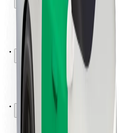
Sõitjate ohutus
Juhtide ohutus
Tõukerattaohutus
Safety Lab
Linnad
Asukohad
Lahendused linnadele
Lennujaamad
Bolti laadimisdokid
Klienditugi
Sõitjatele
Juhtidele