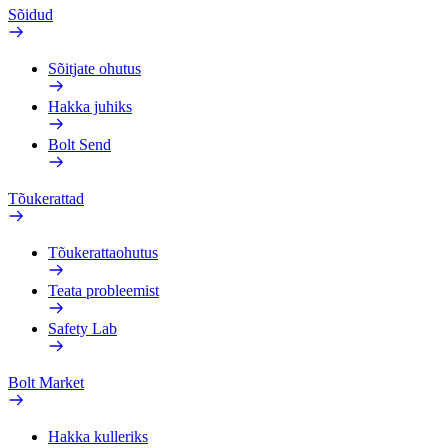
Sõidud
Sõitjate ohutus
Hakka juhiks
Bolt Send
Tõukerattad
Tõukerattaohutus
Teata probleemist
Safety Lab
Bolt Market
Hakka kulleriks