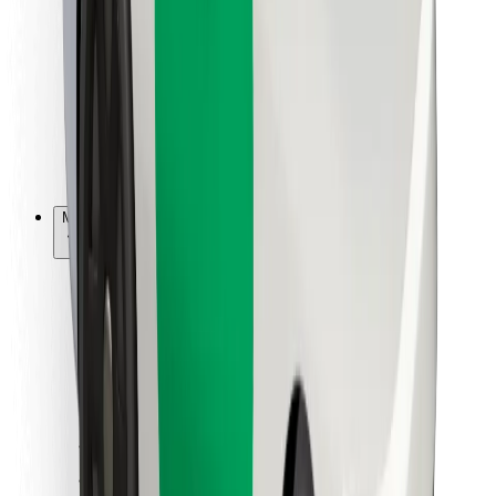
Kulleritele
Bolt Food
Sõidukiparkidele
Restoranidele
Bolt for Business
Muu
Tarnijad
Tingimused
Küpsised
Turvalisus
Telli auto minutitega!
Laadi alla Bolti rakendus