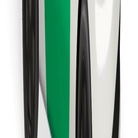
Leia oma lemmiktoidud!
Laadi alla Bolt Foodi rakendus