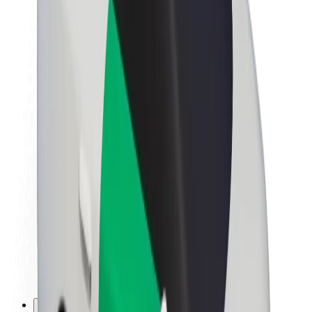
Töövõimalused
Boltist lähemalt
Bolt ja kestlikkus
Nullprojekt
Blogi
Uudised
Kaubamärgi suunised
Missioon
Investorsuhted
Juhtkond
Bränd
Meedia
Urban Fund
Ohutus