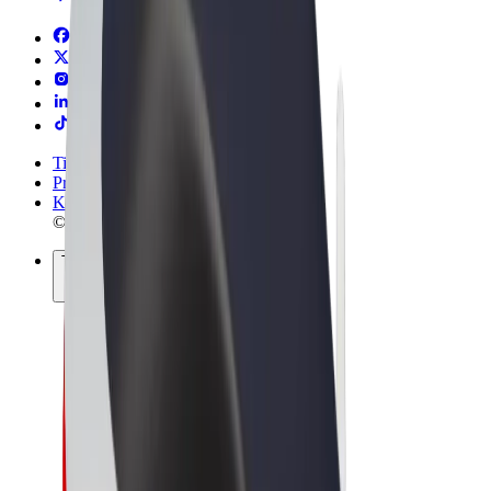
Tingimused
Privaatsus
Küpsised
© 2026 Bolt Technology OÜ
Teenused
Sõidud
Tõukerattad
Bolt Market
Bolt Food
Bolt Drive