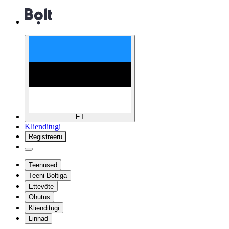
ET
Klienditugi
Registreeru
Teenused
Teeni Boltiga
Ettevõte
Ohutus
Klienditugi
Linnad