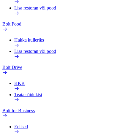
Lisa restoran või pood
Bolt Food
Hakka kulleriks
Lisa restoran või pood
Bolt Drive
KKK
Teata sõidukist
Bolt for Business
Eelised