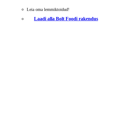
Leia oma lemmiktoidud!
Laadi alla Bolt Foodi rakendus