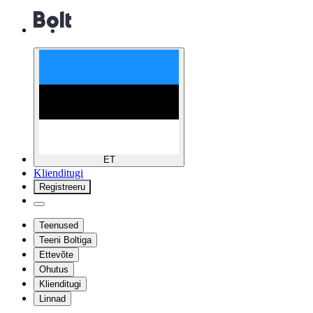
ET
Klienditugi
Registreeru
Teenused
Teeni Boltiga
Ettevõte
Ohutus
Klienditugi
Linnad