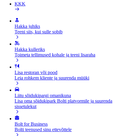
KKK
Hakka juhiks
Teeni siis, kui sulle sobib
Hakka kulleriks
Toimeta tellimused kohale ja teeni lisaraha
Lisa restoran või pood
Leia rohkem kliente ja suurenda müüki
Liitu sõidukipargi omanikuna
Lisa oma sõidukipark Bolti platvormile ja suurenda
sissetulekut
Bolt for Business
Bolti teenused sinu ettevõttele