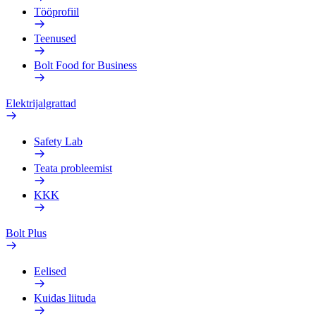
Tööprofiil
Teenused
Bolt Food for Business
Elektrijalgrattad
Safety Lab
Teata probleemist
KKK
Bolt Plus
Eelised
Kuidas liituda