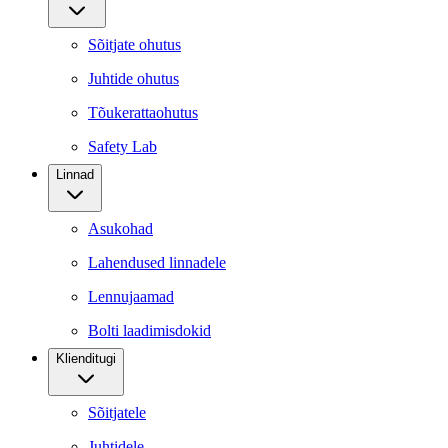
Sõitjate ohutus
Juhtide ohutus
Tõukerattaohutus
Safety Lab
Linnad
Asukohad
Lahendused linnadele
Lennujaamad
Bolti laadimisdokid
Klienditugi
Sõitjatele
Juhtidele