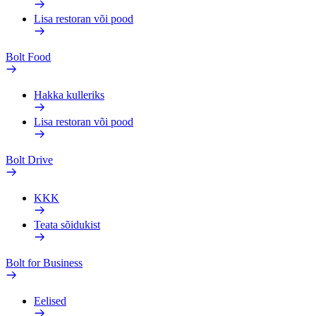
Lisa restoran või pood
Bolt Food
Hakka kulleriks
Lisa restoran või pood
Bolt Drive
KKK
Teata sõidukist
Bolt for Business
Eelised