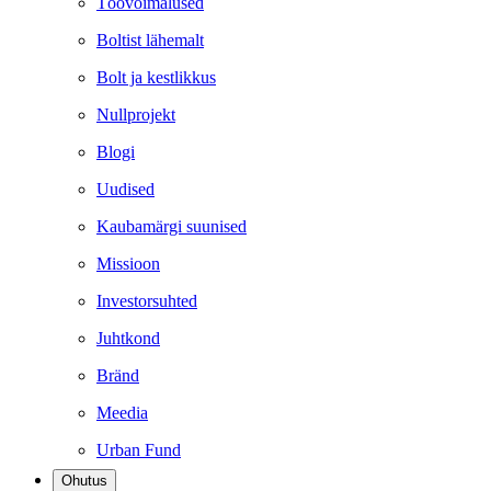
Töövõimalused
Boltist lähemalt
Bolt ja kestlikkus
Nullprojekt
Blogi
Uudised
Kaubamärgi suunised
Missioon
Investorsuhted
Juhtkond
Bränd
Meedia
Urban Fund
Ohutus