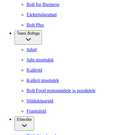
Bolt for Business
Elektrijalgrattad
Bolt Plus
Teeni Boltiga
Juhid
Juhi sissetulek
Kullerid
Kulleri sissetulek
Bolt Food restoranidele ja poodidele
Sõidukipargid
Frantsiisid
Ettevõte