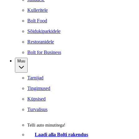
Kulleritele
Bolt Food
Sõidukiparkidele
Restoranidele
Bolt for Business
Muu
Tarnijad
Tingimused
Küpsised
Turvalisus
Telli auto minutitega!
Laadi alla Bolti rakendus