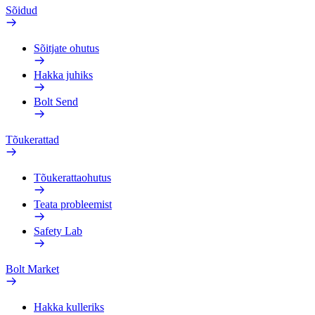
Sõidud
Sõitjate ohutus
Hakka juhiks
Bolt Send
Tõukerattad
Tõukerattaohutus
Teata probleemist
Safety Lab
Bolt Market
Hakka kulleriks