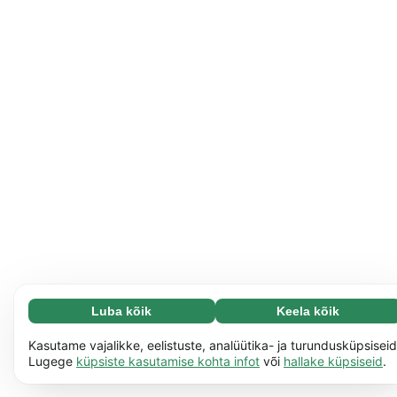
Luba kõik
Keela kõik
Vajalikud (65)
Vajalikud küpsised aitavad meil muuta veebisaidi
Loe lisa
Kasutame vajalikke, eelistuste, analüütika- ja turundusküpsiseid
paremini kasutatavaks, näiteks saad tänu neile meie
Lugege
küpsiste kasutamise kohta infot
või
hallake küpsiseid
.
veebilehel ringi liikuda. Veebisait ei saa ilma selliste
Isikupärastatud (17)
küpsisteta korralikult töötada.
Loe lisa