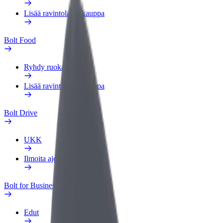
Lisää ravintola tai kauppa
Bolt Food
Ryhdy ruokalähetiksi
Lisää ravintola tai kauppa
Bolt Drive
UKK
Ilmoita ajoneuvosta
Bolt for Business
Edut