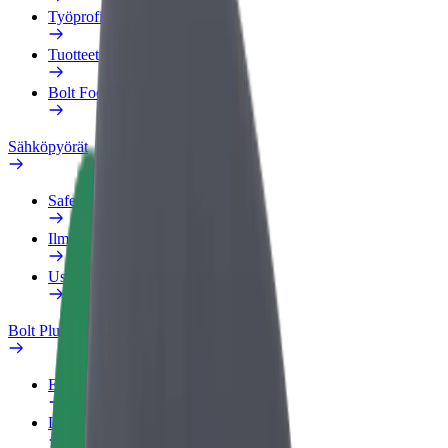
Työprofiili
Tuotteet
Bolt Food yrityksille
Sähköpyörät
Safety Lab
Ilmoita ongelmasta
Usein kysytyt kysymykset
Bolt Plus
Edut
Liittymisohjeet