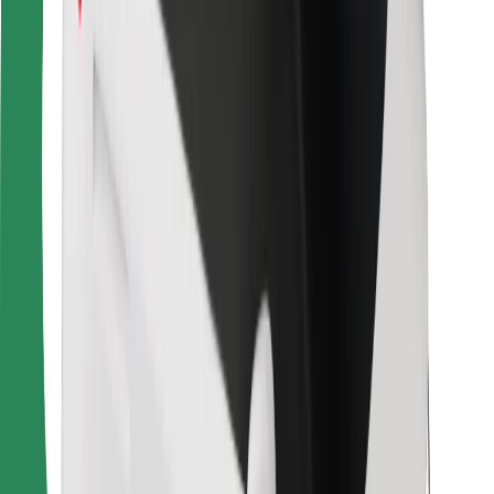
Ruokaläheteille
Bolt Food
Fleet Ownereille
Ravintoloille
Bolt for Business
Jotain muuta
Tavarantoimittajille
Ehdot
Evästeet
Turvallisuus
Hanki kyyti hetkessä!
Lataa Bolt-sovellus