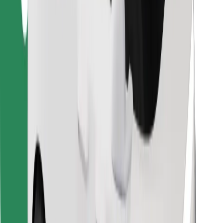
Löydä lempiruokasi!
Lataa Bolt Food -sovellus