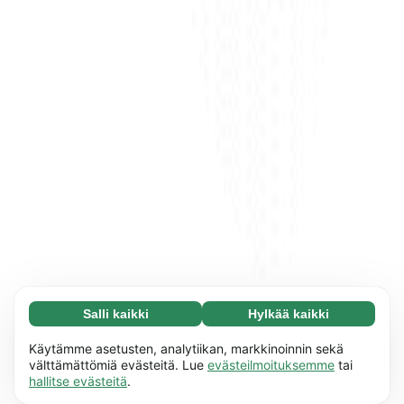
Salli kaikki
Hylkää kaikki
Välttämätön (65)
Välttämättömät evästeet auttavat tekemään
Lue lisää
Käytämme asetusten, analytiikan, markkinoinnin sekä
verkkosivuistamme käyttökelpoisia ottamalla
välttämättömiä evästeitä. Lue
evästeilmoituksemme
tai
hallitse evästeitä
.
käyttöön perustoiminnot, mm. sivun navigointi.
Asetukset (17)
Sivusto ei voi toimia kunnolla ilman näitä