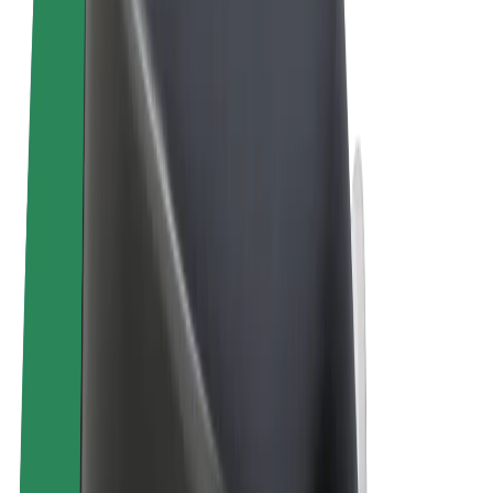
Ehdot
Yksityisyys
Evästeet
© 2026 Bolt Technology OÜ
Tuotteet
Kyydit
Sähköpotkulaudat
Bolt-kauppa
Bolt Food
Bolt Drive
Bolt for Business