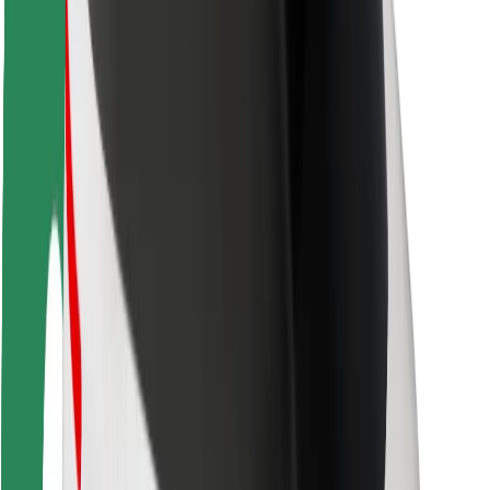
Matkustajan turvallisuus
Kuljettajan turvallisuus
Potkulautojen turvallisuus
Turvallisuus Lab
Kaupungit
Sijainnit
Kaupunkiratkaisut
Lentokentät
Boltin lataustelineet
Tuki
Matkustajille
Kuljettajille