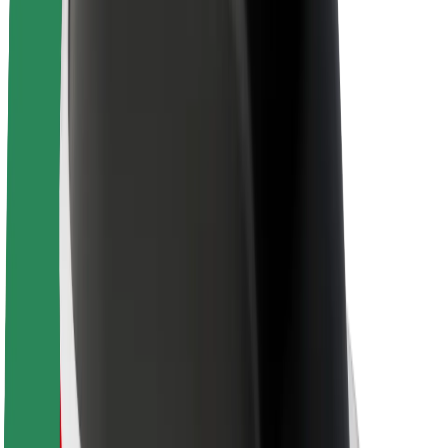
Lisätietoja Boltista
Kestävä kehitys Boltilla
Project Zero
Blogi
Uutishuone
Brändiohjeistus
Missio
Sijoittajasuhteet
Johto
Brändi
Media
Urban Fund
Turvallisuus