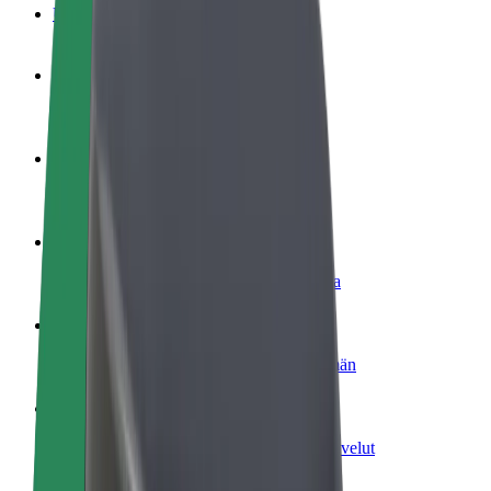
Usein kysytyt kysymykset
Ryhdy kuljettajaksi
Ansaitse omilla ehdoillasi
Ryhdy ruokalähetiksi
Kuljeta ruokaa ja ansaitse viikoittain
Lisää ravintola tai kauppa
Tavoita lisää asiakkaita ja kasvata ansioita
Rekisteröidy fleet-omistajaksi
Lisää autokantasi Boltiin ja tienaa enemmän
Bolt for Business
Yrityksellesi skaalatut Bolt-tuotteet ja -palvelut