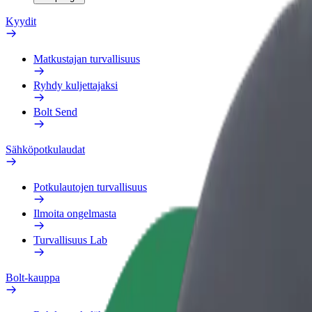
Kyydit
Matkustajan turvallisuus
Ryhdy kuljettajaksi
Bolt Send
Sähköpotkulaudat
Potkulautojen turvallisuus
Ilmoita ongelmasta
Turvallisuus Lab
Bolt-kauppa