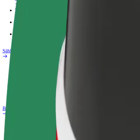
Työprofiili
Tuotteet
Bolt Food yrityksille
Sähköpyörät
Safety Lab
Ilmoita ongelmasta
Usein kysytyt kysymykset
Bolt Plus
Edut
Liittymisohjeet