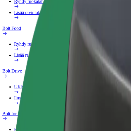
Ryhdy ruokalähetiksi
Lisää ravintola tai kauppa
Bolt Food
Ryhdy ruokalähetiksi
Lisää ravintola tai kauppa
Bolt Drive
UKK
Ilmoita ajoneuvosta
Bolt for Business
Edut