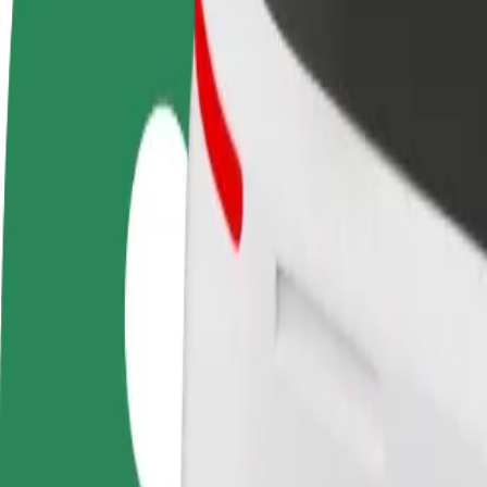
Usein kysytyt kysymykset
Ryhdy kuljettajaksi
Ryhdy ruokalähetiksi
Lisää ra
Ansaitse omilla
Kuljeta ruokaa ja ansaitse
Tavoita l
ehdoillasi
viikoittain
ansioita
Miten päästä paikasta Auchan Hetmańska kohteeseen 
Etsitkö parasta tapaa päästä paikasta Auchan Hetmańska kohteeseen U
Noutopaikka
Auchan Hetmańska
Määränpää
Uniwersytecki Szpital Kliniczny
Mukavuutta vain muutaman napautuksen päässä!
Bolt