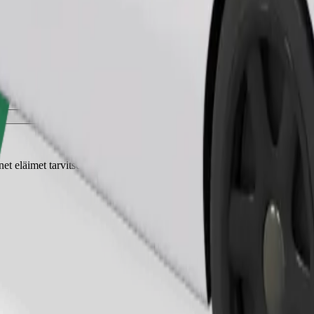
Tilaa kyyti
t eläimet tarvitsevat kuljetuskopan ja istuimet on suojattava peitolla tai