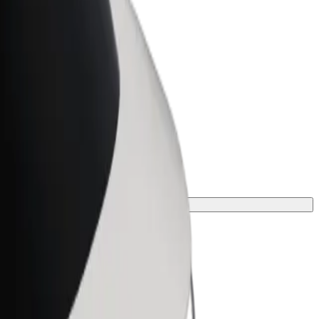
t for Business
tyksellesi skaalatut Bolt-tuotteet ja -
velut
linen vaihtoehto matkaasi varten.