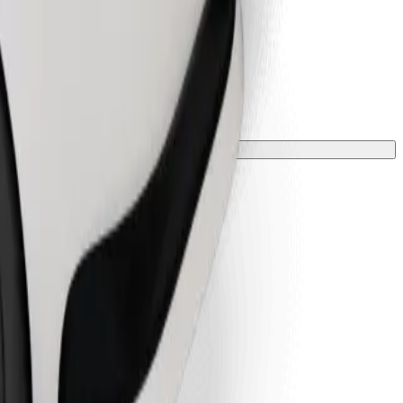
 tyynyllä.