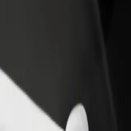
vintola tai kauppa
Rekisteröidy fleet-omistajaksi
Bol
isää asiakkaita ja kasvata
Lisää autokantasi Boltiin ja tienaa
Yri
enemmän
pal
Uniwersytecki Szpital Kliniczny
niwersytecki Szpital Kliniczny? Tutustu palveluihimme ja löydä täydel
Lataa sovellus