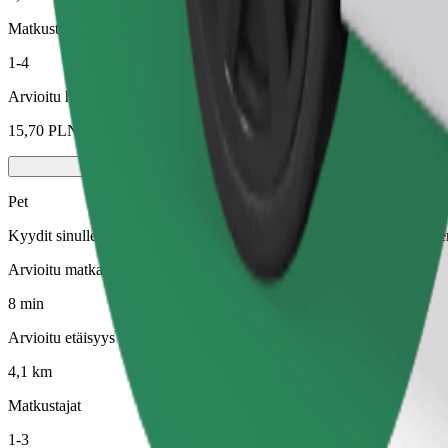
Matkustajat
1-4
Arvioitu hinta
15,70 PLN
Pet
Kyydit sinulle ja lemmikillesi. Koirien on käytettävä kuonokoppa, piene
Arvioitu matka-aika
8 min
Arvioitu etäisyys
4,1 km
Matkustajat
1-3