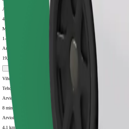
Arvioitu etäisyys
4,1 km
Matkustajat
1-4
Arvioitu hinta
19,70 PLN
Vihreä
Tehokkaat kyydit hybridi- ja sähköautoilla
Arvioitu matka-aika
8 min
Arvioitu etäisyys
4,1 km