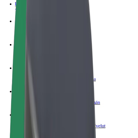
Usein kysytyt kysymykset
Ryhdy kuljettajaksi
Ansaitse omilla ehdoillasi
Ryhdy ruokalähetiksi
Kuljeta ruokaa ja ansaitse viikoittain
Lisää ravintola tai kauppa
Tavoita lisää asiakkaita ja kasvata ansioita
Rekisteröidy fleet-omistajaksi
Lisää autokantasi Boltiin ja tienaa enemmän
Bolt for Business
Yrityksellesi skaalatut Bolt-tuotteet ja -palvelut