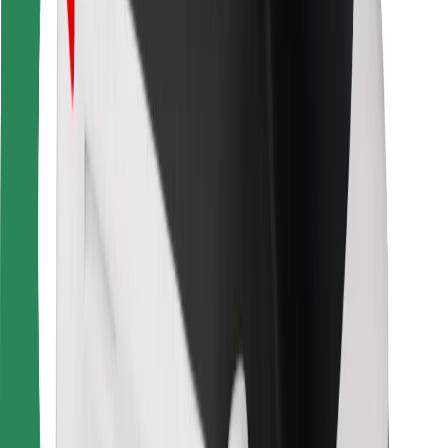
Ruokaläheteille
Bolt Food
Fleet Ownereille
Ravintoloille
Bolt for Business
Jotain muuta
Tavarantoimittajille
Ehdot
Evästeet
Turvallisuus
Hanki kyyti hetkessä!
Lataa Bolt-sovellus