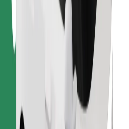
Löydä lempiruokasi!
Lataa Bolt Food -sovellus