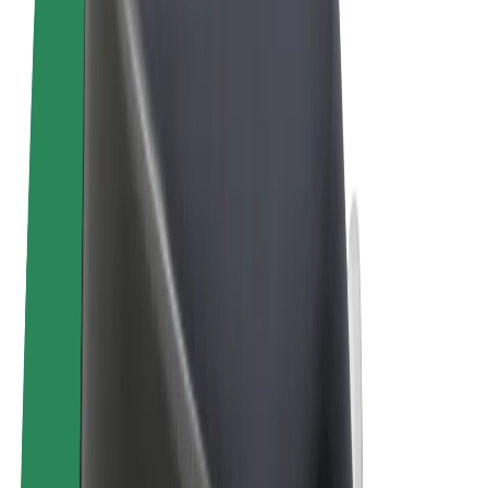
Ehdot
Yksityisyys
Evästeet
© 2026 Bolt Technology OÜ
Tuotteet
Kyydit
Sähköpotkulaudat
Bolt-kauppa
Bolt Food
Bolt Drive
Bolt for Business