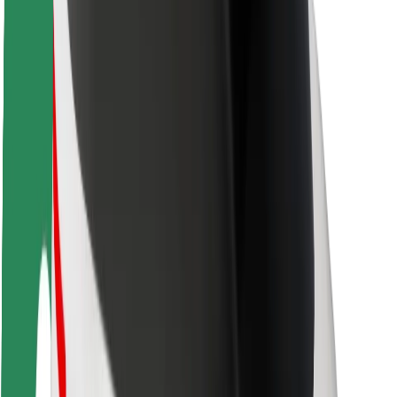
Matkustajan turvallisuus
Kuljettajan turvallisuus
Potkulautojen turvallisuus
Turvallisuus Lab
Kaupungit
Sijainnit
Kaupunkiratkaisut
Lentokentät
Boltin lataustelineet
Tuki
Matkustajille
Kuljettajille