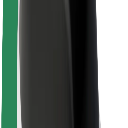
Lisätietoja Boltista
Kestävä kehitys Boltilla
Project Zero
Blogi
Uutishuone
Brändiohjeistus
Missio
Sijoittajasuhteet
Johto
Brändi
Media
Urban Fund
Turvallisuus