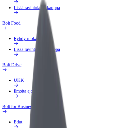
Lisää ravintola tai kauppa
Bolt Food
Ryhdy ruokalähetiksi
Lisää ravintola tai kauppa
Bolt Drive
UKK
Ilmoita ajoneuvosta
Bolt for Business
Edut