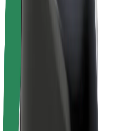
Sähköpyörät
Bolt Plus
Tienaa Boltilla
Kuljettajat
Kuljettajan ansiot
Ruokalähetit
Lähetin ansiot
Bolt Food -kauppiaat
Fleeteille
Franchiset
Yritys
Työpaikat