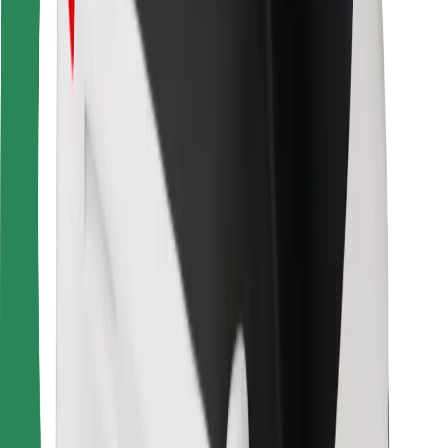
Ruokaläheteille
Bolt Food
Fleet Ownereille
Ravintoloille
Bolt for Business
Jotain muuta
Tavarantoimittajille
Ehdot
Evästeet
Turvallisuus
Hanki kyyti hetkessä!
Lataa Bolt-sovellus