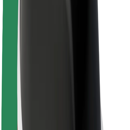
Lisätietoja Boltista
Kestävä kehitys Boltilla
Project Zero
Blogi
Uutishuone
Brändiohjeistus
Missio
Sijoittajasuhteet
Johto
Brändi
Media
Urban Fund
Turvallisuus