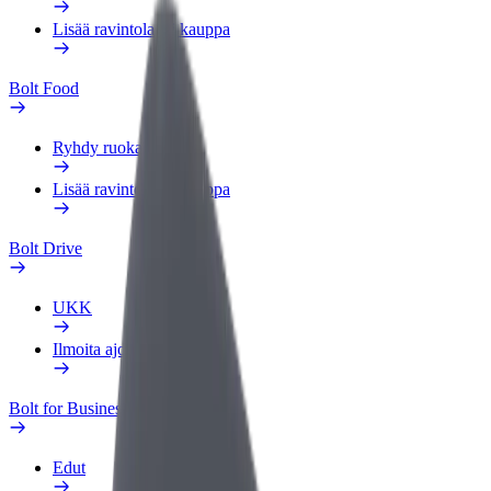
Lisää ravintola tai kauppa
Bolt Food
Ryhdy ruokalähetiksi
Lisää ravintola tai kauppa
Bolt Drive
UKK
Ilmoita ajoneuvosta
Bolt for Business
Edut