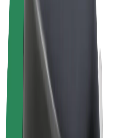
Ehdot
Yksityisyys
Evästeet
© 2026 Bolt Technology OÜ
Tuotteet
Kyydit
Sähköpotkulaudat
Bolt-kauppa
Bolt Food
Bolt Drive
Bolt for Business