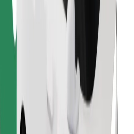
Löydä lempiruokasi!
Lataa Bolt Food -sovellus