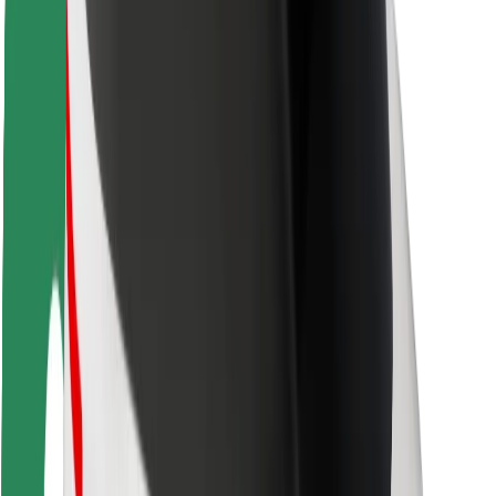
Matkustajan turvallisuus
Kuljettajan turvallisuus
Potkulautojen turvallisuus
Turvallisuus Lab
Kaupungit
Sijainnit
Kaupunkiratkaisut
Lentokentät
Boltin lataustelineet
Tuki
Matkustajille
Kuljettajille