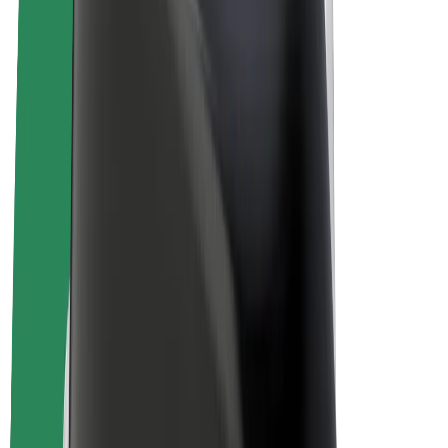
Sähköpyörät
Bolt Plus
Tienaa Boltilla
Kuljettajat
Kuljettajan ansiot
Ruokalähetit
Lähetin ansiot
Bolt Food -kauppiaat
Fleeteille
Franchiset
Yritys
Työpaikat