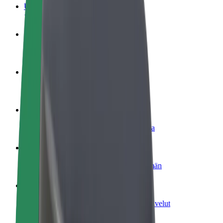
Usein kysytyt kysymykset
Ryhdy kuljettajaksi
Ansaitse omilla ehdoillasi
Ryhdy ruokalähetiksi
Kuljeta ruokaa ja ansaitse viikoittain
Lisää ravintola tai kauppa
Tavoita lisää asiakkaita ja kasvata ansioita
Rekisteröidy fleet-omistajaksi
Lisää autokantasi Boltiin ja tienaa enemmän
Bolt for Business
Yrityksellesi skaalatut Bolt-tuotteet ja -palvelut