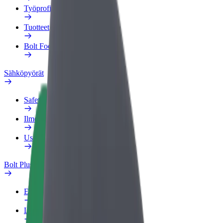
Työprofiili
Tuotteet
Bolt Food yrityksille
Sähköpyörät
Safety Lab
Ilmoita ongelmasta
Usein kysytyt kysymykset
Bolt Plus
Edut
Liittymisohjeet