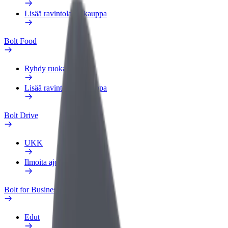
Lisää ravintola tai kauppa
Bolt Food
Ryhdy ruokalähetiksi
Lisää ravintola tai kauppa
Bolt Drive
UKK
Ilmoita ajoneuvosta
Bolt for Business
Edut