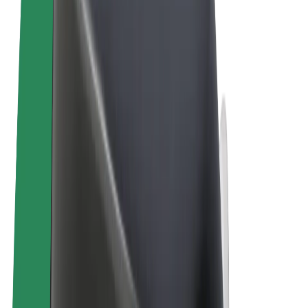
Ehdot
Yksityisyys
Evästeet
© 2026 Bolt Technology OÜ
Tuotteet
Kyydit
Sähköpotkulaudat
Bolt-kauppa
Bolt Food
Bolt Drive
Bolt for Business