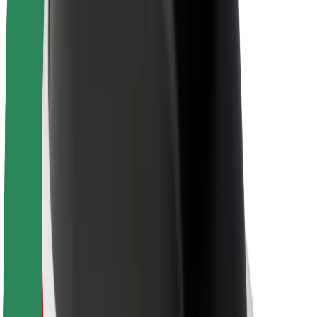
Lisätietoja Boltista
Kestävä kehitys Boltilla
Project Zero
Blogi
Uutishuone
Brändiohjeistus
Missio
Sijoittajasuhteet
Johto
Brändi
Media
Urban Fund
Turvallisuus