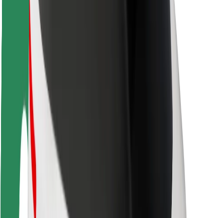
Matkustajan turvallisuus
Kuljettajan turvallisuus
Potkulautojen turvallisuus
Turvallisuus Lab
Kaupungit
Sijainnit
Kaupunkiratkaisut
Lentokentät
Boltin lataustelineet
Tuki
Matkustajille
Kuljettajille