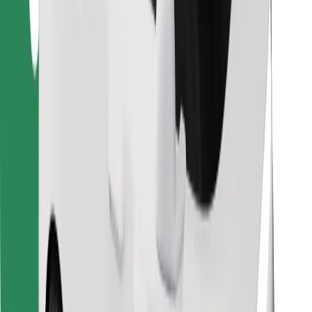
Löydä lempiruokasi!
Lataa Bolt Food -sovellus