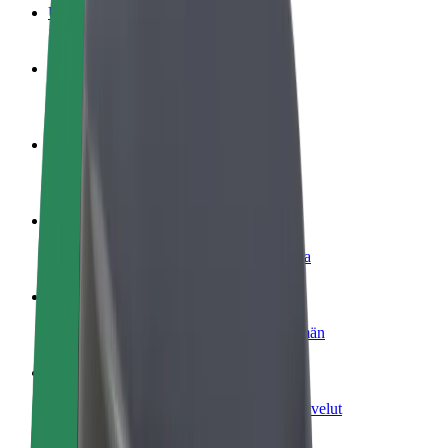
Usein kysytyt kysymykset
Ryhdy kuljettajaksi
Ansaitse omilla ehdoillasi
Ryhdy ruokalähetiksi
Kuljeta ruokaa ja ansaitse viikoittain
Lisää ravintola tai kauppa
Tavoita lisää asiakkaita ja kasvata ansioita
Rekisteröidy fleet-omistajaksi
Lisää autokantasi Boltiin ja tienaa enemmän
Bolt for Business
Yrityksellesi skaalatut Bolt-tuotteet ja -palvelut