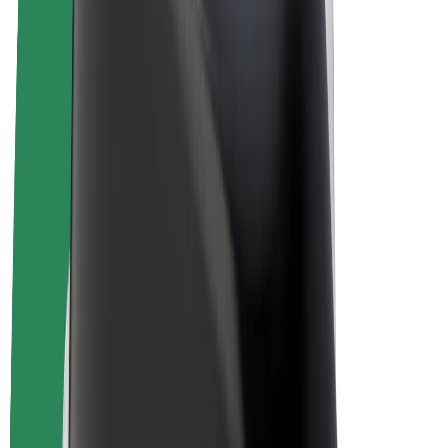
Sähköpyörät
Bolt Plus
Tienaa Boltilla
Kuljettajat
Kuljettajan ansiot
Ruokalähetit
Lähetin ansiot
Bolt Food -kauppiaat
Fleeteille
Franchiset
Yritys
Työpaikat