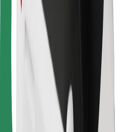
Ruokaläheteille
Bolt Food
Fleet Ownereille
Ravintoloille
Bolt for Business
Jotain muuta
Tavarantoimittajille
Ehdot
Evästeet
Turvallisuus
Hanki kyyti hetkessä!
Lataa Bolt-sovellus