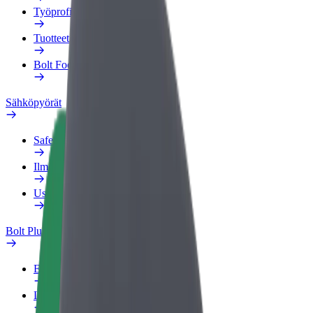
Työprofiili
Tuotteet
Bolt Food yrityksille
Sähköpyörät
Safety Lab
Ilmoita ongelmasta
Usein kysytyt kysymykset
Bolt Plus
Edut
Liittymisohjeet