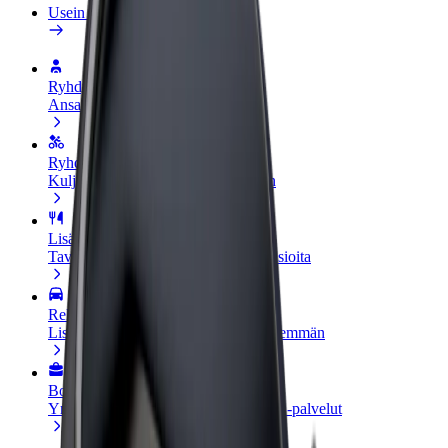
Usein kysytyt kysymykset
Ryhdy kuljettajaksi
Ansaitse omilla ehdoillasi
Ryhdy ruokalähetiksi
Kuljeta ruokaa ja ansaitse viikoittain
Lisää ravintola tai kauppa
Tavoita lisää asiakkaita ja kasvata ansioita
Rekisteröidy fleet-omistajaksi
Lisää autokantasi Boltiin ja tienaa enemmän
Bolt for Business
Yrityksellesi skaalatut Bolt-tuotteet ja -palvelut