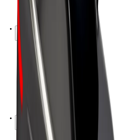
Sähköpyörät
Bolt Plus
Tienaa Boltilla
Kuljettajat
Kuljettajan ansiot
Ruokalähetit
Lähetin ansiot
Bolt Food -kauppiaat
Fleeteille
Franchiset
Yritys
Työpaikat