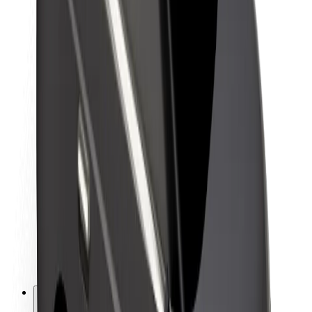
Lisätietoja Boltista
Kestävä kehitys Boltilla
Project Zero
Blogi
Uutishuone
Brändiohjeistus
Missio
Sijoittajasuhteet
Johto
Brändi
Media
Urban Fund
Turvallisuus