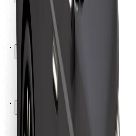
Matkustajan turvallisuus
Kuljettajan turvallisuus
Potkulautojen turvallisuus
Turvallisuus Lab
Kaupungit
Sijainnit
Kaupunkiratkaisut
Lentokentät
Boltin lataustelineet
Tuki
Matkustajille
Kuljettajille