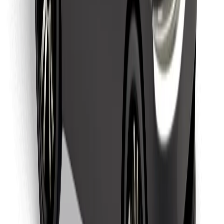
Löydä lempiruokasi!
Lataa Bolt Food -sovellus