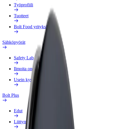
Työprofiili
Tuotteet
Bolt Food yrityksille
Sähköpyörät
Safety Lab
Ilmoita ongelmasta
Usein kysytyt kysymykset
Bolt Plus
Edut
Liittymisohjeet