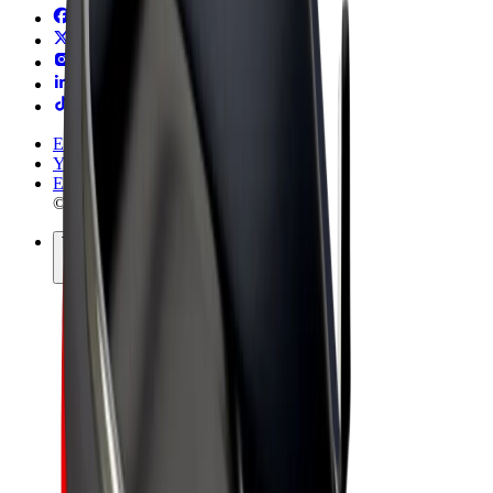
Ehdot
Yksityisyys
Evästeet
© 2026 Bolt Technology OÜ
Tuotteet
Kyydit
Sähköpotkulaudat
Bolt-kauppa
Bolt Food
Bolt Drive
Bolt for Business