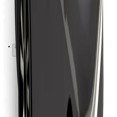
Ruokaläheteille
Bolt Food
Fleet Ownereille
Ravintoloille
Bolt for Business
Jotain muuta
Tavarantoimittajille
Ehdot
Evästeet
Turvallisuus
Hanki kyyti hetkessä!
Lataa Bolt-sovellus