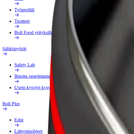
Työprofiili
Tuotteet
Bolt Food yrityksille
Sähköpyörät
Safety Lab
Ilmoita ongelmasta
Usein kysytyt kysymykset
Bolt Plus
Edut
Liittymisohjeet