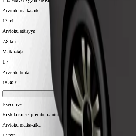
Luotettavat kyydit arkisilla keskikokoisilla autoilla.
Arvioitu matka-aika
17 min
Arvioitu etäisyys
7,8 km
Matkustajat
1-4
Arvioitu hinta
18,80 €
Executive
Keskikokoiset premium-autot laadukkain mukavuuksin
Arvioitu matka-aika
17 min