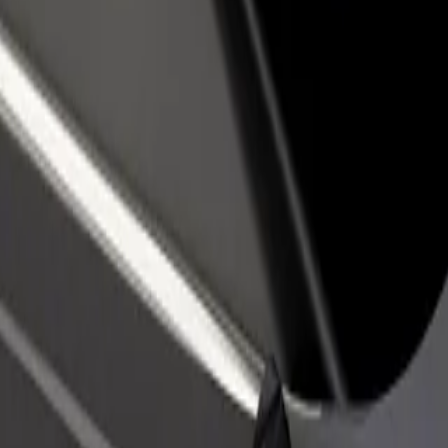
vintola tai kauppa
Rekisteröidy fleet-omistajaksi
Bol
isää asiakkaita ja kasvata
Lisää autokantasi Boltiin ja tienaa
Yri
enemmän
pal
botstown Road
stown Road? Tutustu palveluihimme ja löydä täydellinen vaihtoehto mat
Lataa sovellus