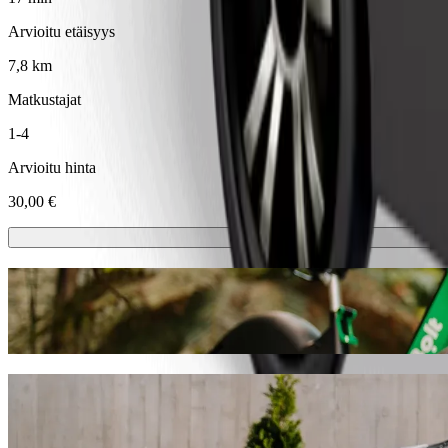
Arvioitu etäisyys
7,8 km
Matkustajat
1-4
Arvioitu hinta
30,00 €
Sähköpotkulaudat tai sähköpyörät
Liiku kaupungissa Dublin sähköpotkulaudoilla tai sähköpyörillä
Lataa Bolt-sovellus
Pääse paikasta Hacienda Bar kohteeseen A
Suosittelemme Bolt-kyytipalvelua, jos etsit parasta hintaa matkalle
sopivan ajoneuvon.