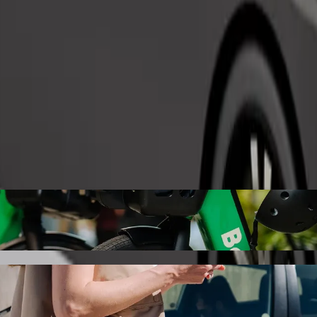
Tilaa kyyti
bbotstown Road Bolt-kyytipalvelulla
 kohteeseen Abbotstown Road. Boltilla tämä matka kestää noin 17 min ja