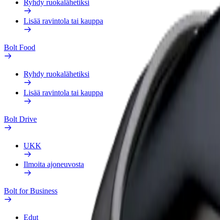
Ryhdy ruokalähetiksi
Lisää ravintola tai kauppa
Bolt Food
Ryhdy ruokalähetiksi
Lisää ravintola tai kauppa
Bolt Drive
UKK
Ilmoita ajoneuvosta
Bolt for Business
Edut