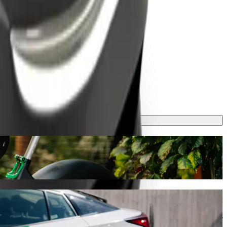
 maksaa noin 18,70 € EUR. Tilaisuudesta riippumatta löydämme sinulle