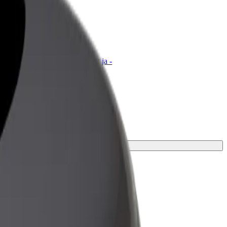
t for Business
tyksellesi skaalatut Bolt-tuotteet ja -
velut
kaasi varten.