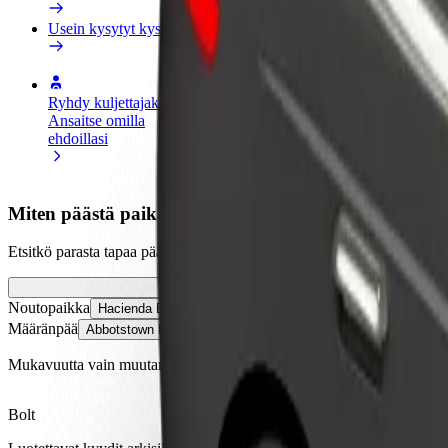
Usein kysytyt kysymykset
Ryhdy kuljettajaksi
Ryhdy ruokalähetiksi
Lisää ra
Ansaitse omilla
Kuljeta ruokaa ja ansaitse
Tavoita l
ehdoillasi
viikoittain
ansioita
Miten päästä paikasta Hacienda Bar kohteeseen Ab
Etsitkö parasta tapaa päästä paikasta Hacienda Bar kohteeseen Abbot
Noutopaikka
Hacienda Bar
Määränpää
Abbotstown Road
Mukavuutta vain muutaman napautuksen päässä!
Bolt