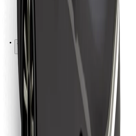
Bolt Food
Fleet Ownereille
Ravintoloille
Bolt for Business
Jotain muuta
Tavarantoimittajille
Ehdot
Evästeet
Turvallisuus
Hanki kyyti hetkessä!
Lataa Bolt-sovellus
Löydä lempiruokasi!