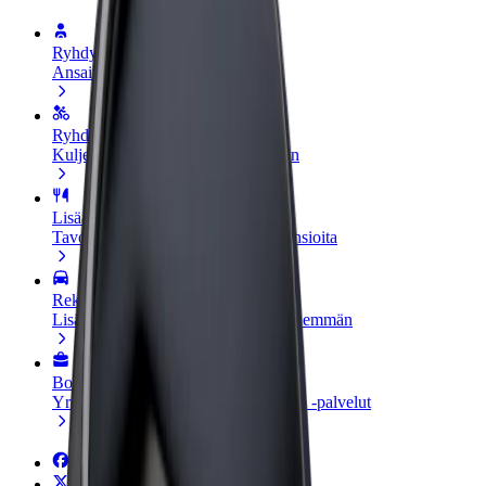
Ryhdy kuljettajaksi
Ansaitse omilla ehdoillasi
Ryhdy ruokalähetiksi
Kuljeta ruokaa ja ansaitse viikoittain
Lisää ravintola tai kauppa
Tavoita lisää asiakkaita ja kasvata ansioita
Rekisteröidy fleet-omistajaksi
Lisää autokantasi Boltiin ja tienaa enemmän
Bolt for Business
Yrityksellesi skaalatut Bolt-tuotteet ja -palvelut