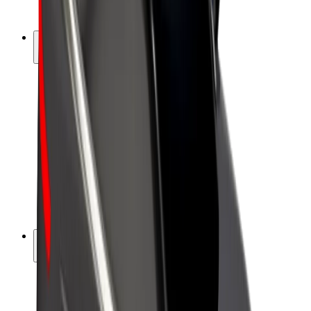
Bolt Plus
Tienaa Boltilla
Kuljettajat
Kuljettajan ansiot
Ruokalähetit
Lähetin ansiot
Bolt Food -kauppiaat
Fleeteille
Franchiset
Yritys
Työpaikat
Lisätietoja Boltista