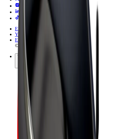
Ehdot
Yksityisyys
Evästeet
© 2026 Bolt Technology OÜ
Tuotteet
Kyydit
Sähköpotkulaudat
Bolt-kauppa
Bolt Food
Bolt Drive
Bolt for Business
Sähköpyörät