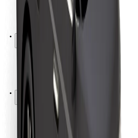
Kuljettajan turvallisuus
Potkulautojen turvallisuus
Turvallisuus Lab
Kaupungit
Sijainnit
Kaupunkiratkaisut
Lentokentät
Boltin lataustelineet
Tuki
Matkustajille
Kuljettajille
Ruokaläheteille