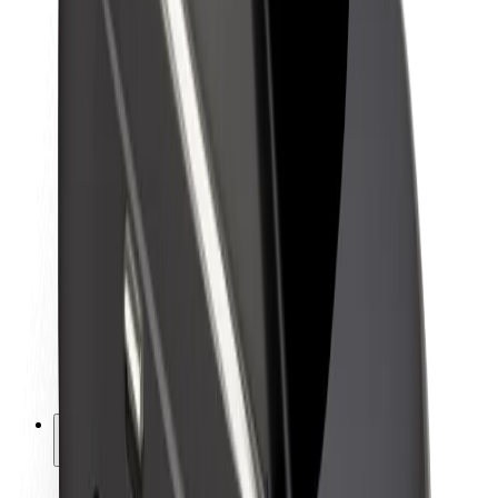
Kestävä kehitys Boltilla
Project Zero
Blogi
Uutishuone
Brändiohjeistus
Missio
Sijoittajasuhteet
Johto
Brändi
Media
Urban Fund
Turvallisuus
Matkustajan turvallisuus