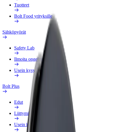
Tuotteet
Bolt Food yrityksille
Sähköpyörät
Safety Lab
Ilmoita ongelmasta
Usein kysytyt kysymykset
Bolt Plus
Edut
Liittymisohjeet
Usein kysytyt kysymykset