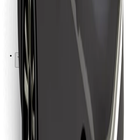
Ruokaläheteille
Bolt Food
Fleet Ownereille
Ravintoloille
Bolt for Business
Jotain muuta
Tavarantoimittajille
Ehdot
Evästeet
Turvallisuus
Hanki kyyti hetkessä!
Lataa Bolt-sovellus