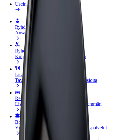
Usein kysytyt kysymykset
Ryhdy kuljettajaksi
Ansaitse omilla ehdoillasi
Ryhdy ruokalähetiksi
Kuljeta ruokaa ja ansaitse viikoittain
Lisää ravintola tai kauppa
Tavoita lisää asiakkaita ja kasvata ansioita
Rekisteröidy fleet-omistajaksi
Lisää autokantasi Boltiin ja tienaa enemmän
Bolt for Business
Yrityksellesi skaalatut Bolt-tuotteet ja -palvelut