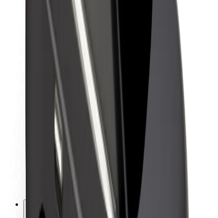
Lisätietoja Boltista
Kestävä kehitys Boltilla
Project Zero
Blogi
Uutishuone
Brändiohjeistus
Missio
Sijoittajasuhteet
Johto
Brändi
Media
Urban Fund
Turvallisuus