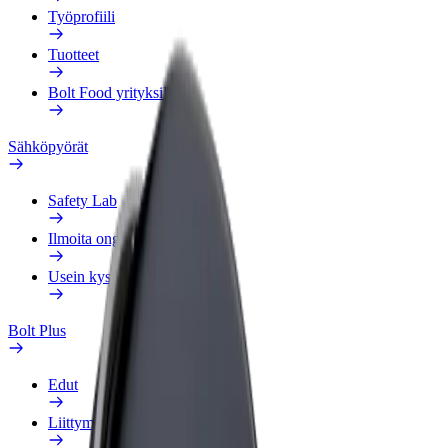
Työprofiili
Tuotteet
Bolt Food yrityksille
Sähköpyörät
Safety Lab
Ilmoita ongelmasta
Usein kysytyt kysymykset
Bolt Plus
Edut
Liittymisohjeet