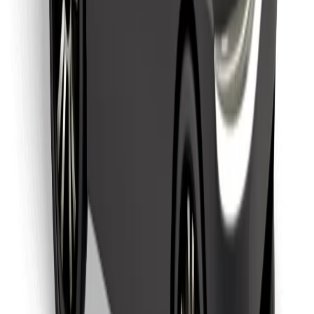
Löydä lempiruokasi!
Lataa Bolt Food -sovellus