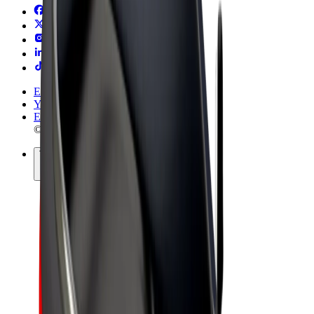
Ehdot
Yksityisyys
Evästeet
© 2026 Bolt Technology OÜ
Tuotteet
Kyydit
Sähköpotkulaudat
Bolt-kauppa
Bolt Food
Bolt Drive
Bolt for Business