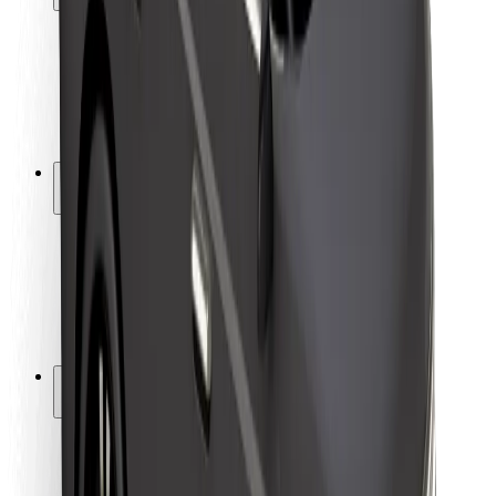
Matkustajan turvallisuus
Kuljettajan turvallisuus
Potkulautojen turvallisuus
Turvallisuus Lab
Kaupungit
Sijainnit
Kaupunkiratkaisut
Lentokentät
Boltin lataustelineet
Tuki
Matkustajille
Kuljettajille