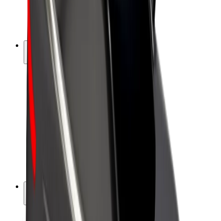
Sähköpyörät
Bolt Plus
Tienaa Boltilla
Kuljettajat
Kuljettajan ansiot
Ruokalähetit
Lähetin ansiot
Bolt Food -kauppiaat
Fleeteille
Franchiset
Yritys
Työpaikat