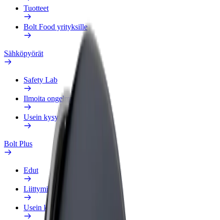
Tuotteet
Bolt Food yrityksille
Sähköpyörät
Safety Lab
Ilmoita ongelmasta
Usein kysytyt kysymykset
Bolt Plus
Edut
Liittymisohjeet
Usein kysytyt kysymykset