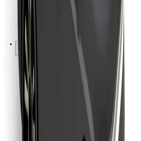
Bolt Food
Fleet Ownereille
Ravintoloille
Bolt for Business
Jotain muuta
Tavarantoimittajille
Ehdot
Evästeet
Turvallisuus
Hanki kyyti hetkessä!
Lataa Bolt-sovellus
Löydä lempiruokasi!