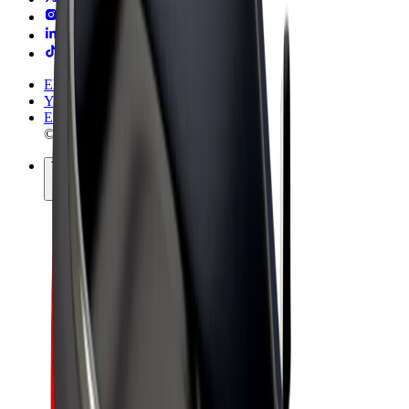
Ehdot
Yksityisyys
Evästeet
© 2026 Bolt Technology OÜ
Tuotteet
Kyydit
Sähköpotkulaudat
Bolt-kauppa
Bolt Food
Bolt Drive
Bolt for Business
Sähköpyörät