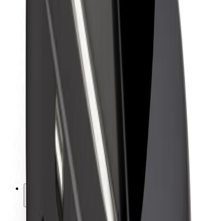
Kestävä kehitys Boltilla
Project Zero
Blogi
Uutishuone
Brändiohjeistus
Missio
Sijoittajasuhteet
Johto
Brändi
Media
Urban Fund
Turvallisuus
Matkustajan turvallisuus