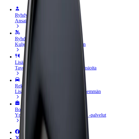
Ryhdy kuljettajaksi
Ansaitse omilla ehdoillasi
Ryhdy ruokalähetiksi
Kuljeta ruokaa ja ansaitse viikoittain
Lisää ravintola tai kauppa
Tavoita lisää asiakkaita ja kasvata ansioita
Rekisteröidy fleet-omistajaksi
Lisää autokantasi Boltiin ja tienaa enemmän
Bolt for Business
Yrityksellesi skaalatut Bolt-tuotteet ja -palvelut