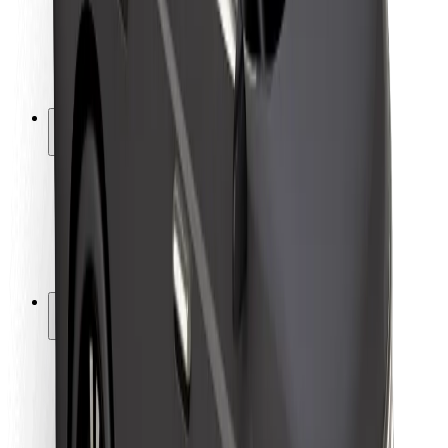
Kuljettajan turvallisuus
Potkulautojen turvallisuus
Turvallisuus Lab
Kaupungit
Sijainnit
Kaupunkiratkaisut
Lentokentät
Boltin lataustelineet
Tuki
Matkustajille
Kuljettajille
Ruokaläheteille