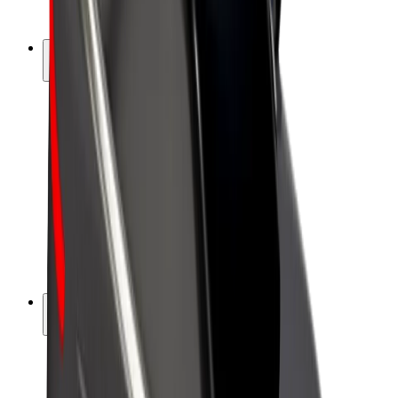
Bolt Plus
Tienaa Boltilla
Kuljettajat
Kuljettajan ansiot
Ruokalähetit
Lähetin ansiot
Bolt Food -kauppiaat
Fleeteille
Franchiset
Yritys
Työpaikat
Lisätietoja Boltista