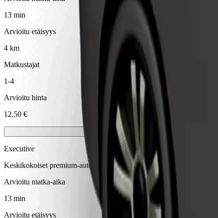
13 min
Arvioitu etäisyys
4 km
Matkustajat
1-4
Arvioitu hinta
12,50 €
Executive
Keskikokoiset premium-autot laadukkain mukavuuksin
Arvioitu matka-aika
13 min
Arvioitu etäisyys