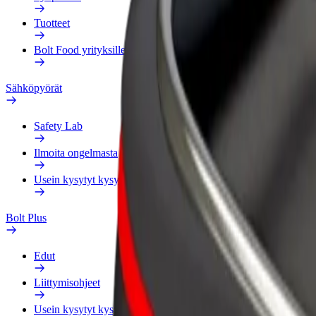
Tuotteet
Bolt Food yrityksille
Sähköpyörät
Safety Lab
Ilmoita ongelmasta
Usein kysytyt kysymykset
Bolt Plus
Edut
Liittymisohjeet
Usein kysytyt kysymykset