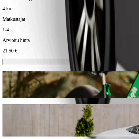
4 km
Matkustajat
1-4
Arvioitu hinta
21,50 €
Sähköpotkulaudat tai sähköpyörät
Liiku kaupungissa Dublin sähköpotkulaudoilla tai sähköpyörillä
Lataa Bolt-sovellus
Pääse paikasta Power Gym Harcourt St koh
Suosittelemme Bolt-kyytipalvelua, jos etsit parasta hintaa matkalle 
sinulle sopivan ajoneuvon.
Lataa Bolt-sovellus