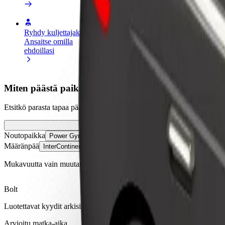
Ryhdy kuljettajaksi
Ryhdy ruokalähetiksi
Lisää ra
Ansaitse omilla
Kuljeta ruokaa ja ansaitse
Tavoita l
ehdoillasi
viikoittain
ansioita
Miten päästä paikasta Power Gym Harcourt St kohtee
Etsitkö parasta tapaa päästä paikasta Power Gym Harcourt St kohteese
Noutopaikka
Power Gym Harcourt St
Määränpää
InterContinental Dublin
Mukavuutta vain muutaman napautuksen päässä!
Bolt
Luotettavat kyydit arkisilla keskikokoisilla autoilla.
Arvioitu matka-aika