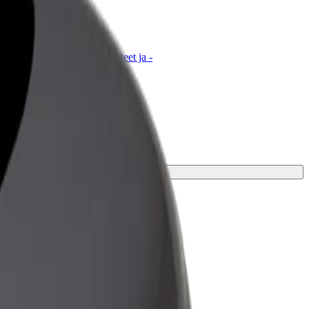
t for Business
tyksellesi skaalatut Bolt-tuotteet ja -
velut
n vaihtoehto matkaasi varten.