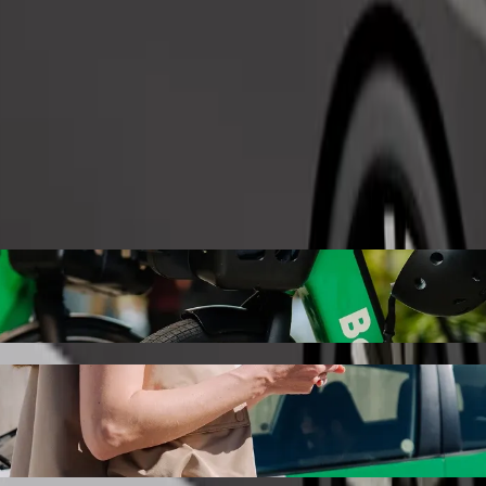
Tilaa kyyti
teeseen InterContinental Dublin Bolt-kyyti
kohteeseen InterContinental Dublin. Boltilla tämä matka kestää noin 13