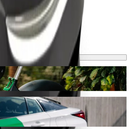
palvelulla
 min ja maksaa noin 12,00 € EUR. Tilaisuudesta riippumatta löydämme