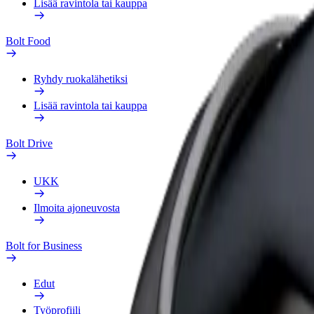
Lisää ravintola tai kauppa
Bolt Food
Ryhdy ruokalähetiksi
Lisää ravintola tai kauppa
Bolt Drive
UKK
Ilmoita ajoneuvosta
Bolt for Business
Edut
Työprofiili