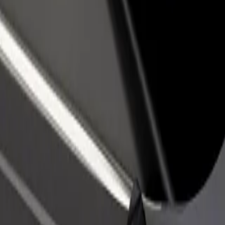
vintola tai kauppa
Rekisteröidy fleet-omistajaksi
Bol
isää asiakkaita ja kasvata
Lisää autokantasi Boltiin ja tienaa
Yri
enemmän
pal
seen InterContinental Dublin
en InterContinental Dublin? Tutustu palveluihimme ja löydä täydelline
Lataa sovellus