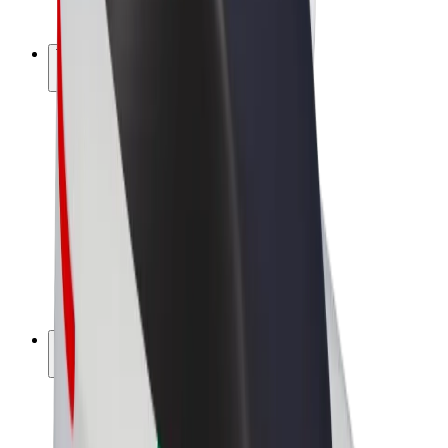
Bolt Plus
Tienaa Boltilla
Kuljettajat
Kuljettajan ansiot
Ruokalähetit
Lähetin ansiot
Bolt Food -kauppiaat
Fleeteille
Franchiset
Yritys
Työpaikat
Lisätietoja Boltista