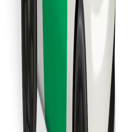
Lataa Bolt Food -sovellus