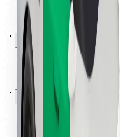
Kuljettajan turvallisuus
Potkulautojen turvallisuus
Turvallisuus Lab
Kaupungit
Sijainnit
Kaupunkiratkaisut
Lentokentät
Boltin lataustelineet
Tuki
Matkustajille
Kuljettajille
Ruokaläheteille