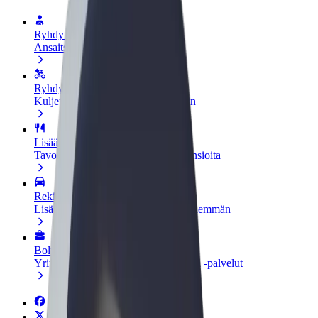
Ryhdy kuljettajaksi
Ansaitse omilla ehdoillasi
Ryhdy ruokalähetiksi
Kuljeta ruokaa ja ansaitse viikoittain
Lisää ravintola tai kauppa
Tavoita lisää asiakkaita ja kasvata ansioita
Rekisteröidy fleet-omistajaksi
Lisää autokantasi Boltiin ja tienaa enemmän
Bolt for Business
Yrityksellesi skaalatut Bolt-tuotteet ja -palvelut