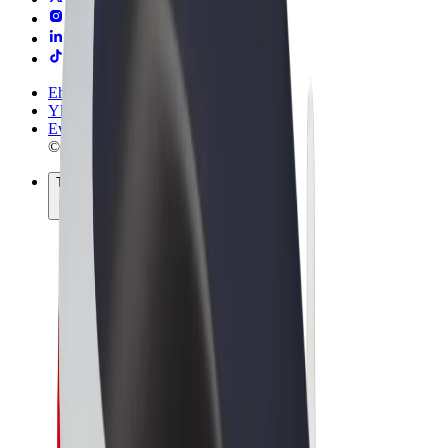
Ehdot
Yksityisyys
Evästeet
© 2026 Bolt Technology OÜ
Tuotteet
Kyydit
Sähköpotkulaudat
Bolt-kauppa
Bolt Food
Bolt Drive
Bolt for Business
Sähköpyörät