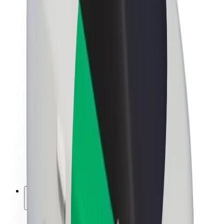
Kestävä kehitys Boltilla
Project Zero
Blogi
Uutishuone
Brändiohjeistus
Missio
Sijoittajasuhteet
Johto
Brändi
Media
Urban Fund
Turvallisuus
Matkustajan turvallisuus