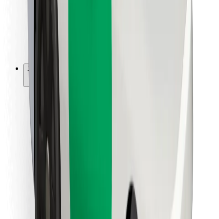
Bolt Food
Fleet Ownereille
Ravintoloille
Bolt for Business
Jotain muuta
Tavarantoimittajille
Ehdot
Evästeet
Turvallisuus
Hanki kyyti hetkessä!
Lataa Bolt-sovellus
Löydä lempiruokasi!