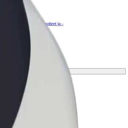
t for Business
tyksellesi skaalatut Bolt-tuotteet ja -
velut
oehto matkaasi varten.