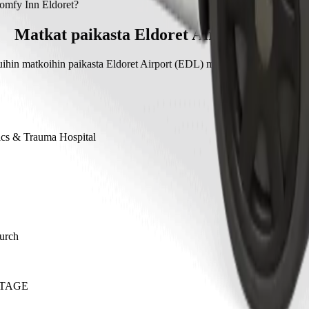
estää noin 27 min palvelulla Bolt.
omfy Inn Eldoret?
t maksaa palvelulla Bolt noin 765,90 KES KES.
Matkat paikasta Eldoret Airport (EDL)
tuihin matkoihin paikasta Eldoret Airport (EDL) muihin kohteisiin kaupu
ics & Trauma Hospital
urch
STAGE