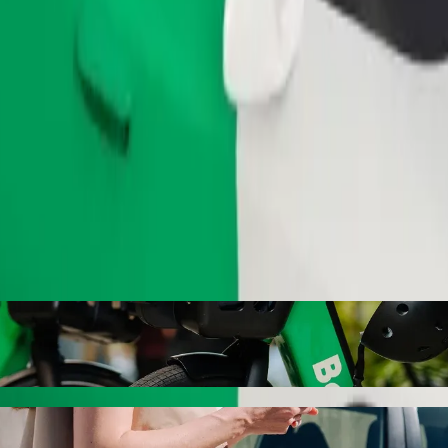
Tilaa kyyti
eeseen Comfy Inn Eldoret Bolt-kyytipalvelu