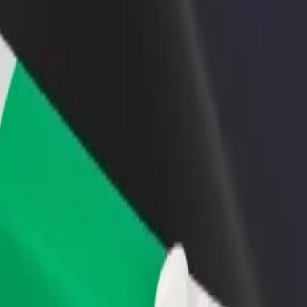
vintola tai kauppa
Rekisteröidy fleet-omistajaksi
Bol
isää asiakkaita ja kasvata
Lisää autokantasi Boltiin ja tienaa
Yri
enemmän
pal
seen Comfy Inn Eldoret
en Comfy Inn Eldoret? Tutustu palveluihimme ja löydä täydellinen vaiht
Lataa sovellus