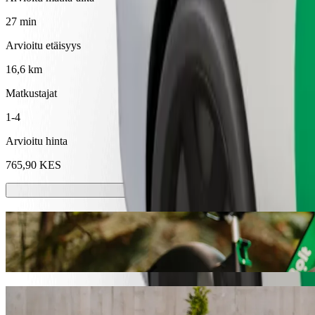
27 min
Arvioitu etäisyys
16,6 km
Matkustajat
1-4
Arvioitu hinta
765,90 KES
Sähköpotkulaudat tai sähköpyörät
Liiku kaupungissa Eldoret sähköpotkulaudoilla tai sähköpyörillä
Lataa Bolt-sovellus
Pääse paikasta Eldoret Airport (EDL) koht