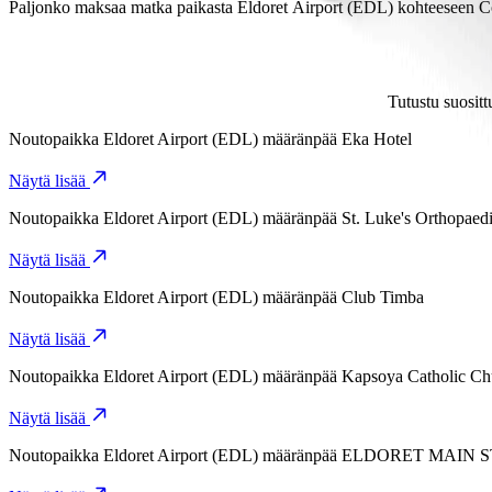
Matka paikasta Eldoret Airport (EDL) kohteeseen Comfy Inn Eldoret k
Paljonko maksaa matka paikasta Eldoret Airport (EDL) kohteeseen C
Matka paikasta Eldoret Airport (EDL) kohteeseen Comfy Inn Eldore
Tutustu suosit
Noutopaikka
Eldoret Airport (EDL)
määränpää
Eka Hotel
Näytä lisää
Noutopaikka
Eldoret Airport (EDL)
määränpää
St. Luke's Orthopaed
Näytä lisää
Noutopaikka
Eldoret Airport (EDL)
määränpää
Club Timba
Näytä lisää
Noutopaikka
Eldoret Airport (EDL)
määränpää
Kapsoya Catholic Ch
Näytä lisää
Noutopaikka
Eldoret Airport (EDL)
määränpää
ELDORET MAIN 