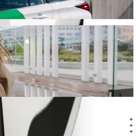
 ja maksaa noin 765,90 KES KES. Tilaisuudesta riippumatta löydämme