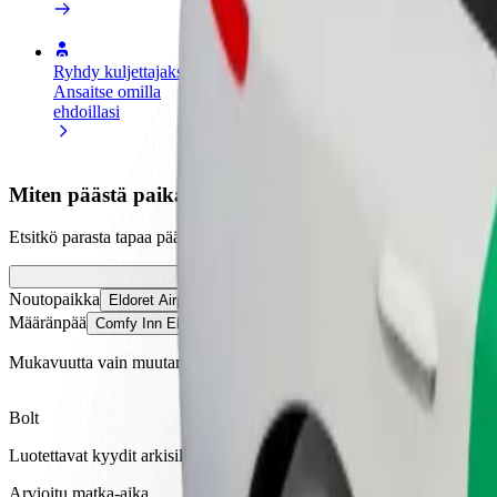
Ryhdy kuljettajaksi
Ryhdy ruokalähetiksi
Lisää ra
Ansaitse omilla
Kuljeta ruokaa ja ansaitse
Tavoita l
ehdoillasi
viikoittain
ansioita
Miten päästä paikasta Eldoret Airport (EDL) kohtee
Etsitkö parasta tapaa päästä paikasta Eldoret Airport (EDL) kohteese
Noutopaikka
Eldoret Airport (EDL)
Määränpää
Comfy Inn Eldoret
Mukavuutta vain muutaman napautuksen päässä!
Bolt
Luotettavat kyydit arkisilla keskikokoisilla autoilla.
Arvioitu matka-aika