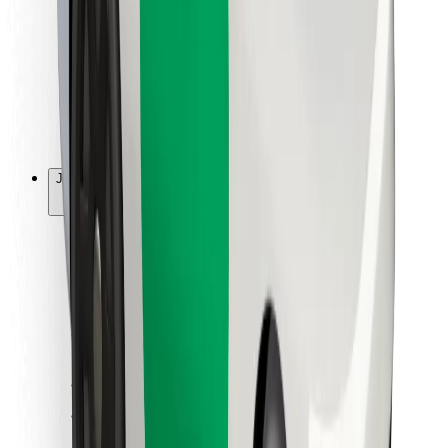
Ruokaläheteille
Bolt Food
Fleet Ownereille
Ravintoloille
Bolt for Business
Jotain muuta
Tavarantoimittajille
Ehdot
Evästeet
Turvallisuus
Hanki kyyti hetkessä!
Lataa Bolt-sovellus