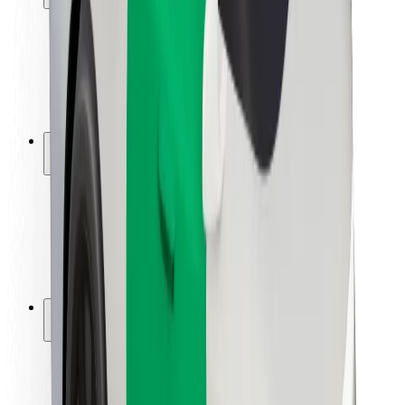
Matkustajan turvallisuus
Kuljettajan turvallisuus
Potkulautojen turvallisuus
Turvallisuus Lab
Kaupungit
Sijainnit
Kaupunkiratkaisut
Lentokentät
Boltin lataustelineet
Tuki
Matkustajille
Kuljettajille