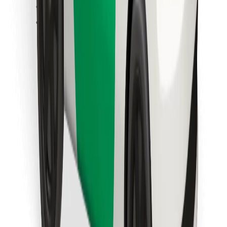
Löydä lempiruokasi!
Lataa Bolt Food -sovellus