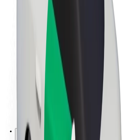
Lisätietoja Boltista
Kestävä kehitys Boltilla
Project Zero
Blogi
Uutishuone
Brändiohjeistus
Missio
Sijoittajasuhteet
Johto
Brändi
Media
Urban Fund
Turvallisuus