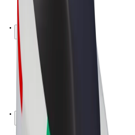
Sähköpyörät
Bolt Plus
Tienaa Boltilla
Kuljettajat
Kuljettajan ansiot
Ruokalähetit
Lähetin ansiot
Bolt Food -kauppiaat
Fleeteille
Franchiset
Yritys
Työpaikat