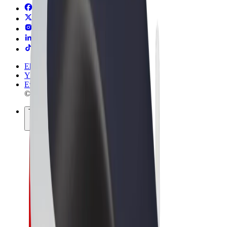
Ehdot
Yksityisyys
Evästeet
© 2026 Bolt Technology OÜ
Tuotteet
Kyydit
Sähköpotkulaudat
Bolt-kauppa
Bolt Food
Bolt Drive
Bolt for Business