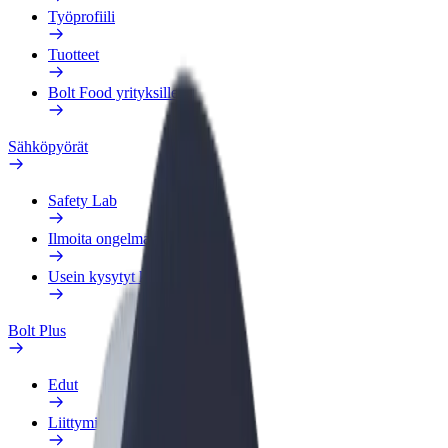
Työprofiili
Tuotteet
Bolt Food yrityksille
Sähköpyörät
Safety Lab
Ilmoita ongelmasta
Usein kysytyt kysymykset
Bolt Plus
Edut
Liittymisohjeet