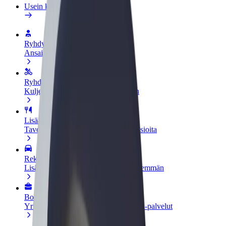
Usein kysytyt kysymykset
Ryhdy kuljettajaksi
Ansaitse omilla ehdoillasi
Ryhdy ruokalähetiksi
Kuljeta ruokaa ja ansaitse viikoittain
Lisää ravintola tai kauppa
Tavoita lisää asiakkaita ja kasvata ansioita
Rekisteröidy fleet-omistajaksi
Lisää autokantasi Boltiin ja tienaa enemmän
Bolt for Business
Yrityksellesi skaalatut Bolt-tuotteet ja -palvelut