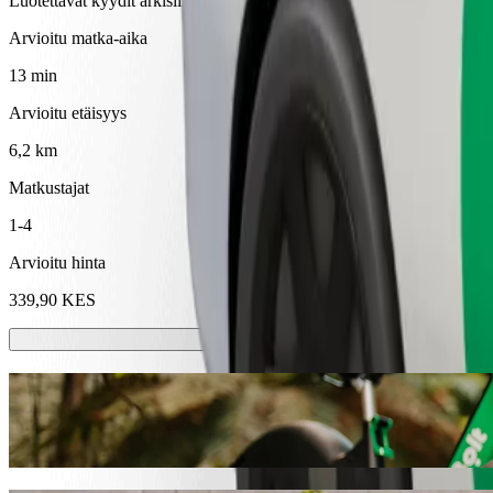
Luotettavat kyydit arkisilla keskikokoisilla autoilla.
Arvioitu matka-aika
13 min
Arvioitu etäisyys
6,2 km
Matkustajat
1-4
Arvioitu hinta
339,90 KES
Sähköpotkulaudat tai sähköpyörät
Liiku kaupungissa Eldoret sähköpotkulaudoilla tai sähköpyörillä
Lataa Bolt-sovellus