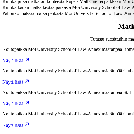
Edullisin tapa matkustaa paikasta Moi University School of Law-A
Kuinka pitkä matka on kohteesta Rupa's Mall cinema paikkaan Moi 
Rupa's Mall cinema on noin 6,2 km päässä paikasta Moi University 
Kuinka kauan matka kestää paikasta Moi University School of Law-
Matka paikasta Moi University School of Law-Annex kohteeseen Rupa
Paljonko maksaa matka paikasta Moi University School of Law-Anne
Matka paikasta Moi University School of Law-Annex kohteeseen Rup
Matk
Tutustu suosittuihin m
Noutopaikka
Moi University School of Law-Annex
määränpää
Boma 
Näytä lisää
Noutopaikka
Moi University School of Law-Annex
määränpää
Club
Näytä lisää
Noutopaikka
Moi University School of Law-Annex
määränpää
St. L
Näytä lisää
Noutopaikka
Moi University School of Law-Annex
määränpää
Comfy
Näytä lisää