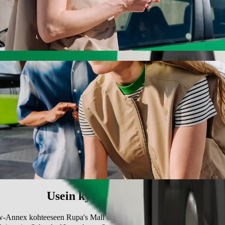
Law-Annex kohteeseen Rupa's Mall cinema Bo
 kohteeseen Rupa's Mall cinema. Boltilla tämä matka kestää noin 13 mi
hool of Law-Annex kohteeseen Rupa's Mall c
la.
sopivia ajoneuvoja (WAV).
n Bolt basicin kanssa.
Usein kysytyt kysymykset
aw-Annex kohteeseen Rupa's Mall cinema?