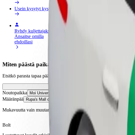
Usein kysytyt kysymykset
Ryhdy kuljettajaksi
Ryhdy ruokalähetiksi
Lisää ra
Ansaitse omilla
Kuljeta ruokaa ja ansaitse
Tavoita l
ehdoillasi
viikoittain
ansioita
Miten päästä paikasta Moi University School of Law
Etsitkö parasta tapaa päästä paikasta Moi University School of Law-
Noutopaikka
Moi University School of Law-Annex
Määränpää
Rupa's Mall cinema
Mukavuutta vain muutaman napautuksen päässä!
Bolt