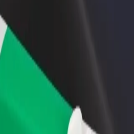
vintola tai kauppa
Rekisteröidy fleet-omistajaksi
Bol
isää asiakkaita ja kasvata
Lisää autokantasi Boltiin ja tienaa
Yri
enemmän
pal
-Annex kohteeseen Rupa's Mall cinema
Annex kohteeseen Rupa's Mall cinema? Tutustu palveluihimme ja löydä t
Lataa sovellus