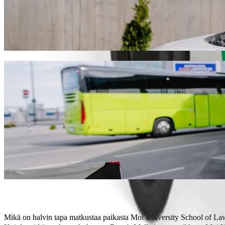
Pääse paikasta Moi University School of 
Suosittelemme Bolt-kyytipalvelua, jos etsit parasta hintaa matkalle
sinulle sopivan ajoneuvon.
Lataa Bolt-sovellus
Bolt-palvelut paikasta Moi University Sc
Paljon matkatavaraa? Varaa XL-pakettiauto jopa 6 henkilölle.
Haluatko matkustaa tyylikkäästi? Kokeile Boltin premium-autoja.
Matkustatko lasten kanssa? Tilaa lapsiystävällinen kyyti korokkeel
Lemmikkisi mukana? Kokeile lemmikkiystävällisiä kyytiemme.
Tarvitsetko lisäapua? Assist-kategoriamme tarjoaa pyörätuolille 
Edulliset kyytit? Nauti kompakteista autoista edullisempaan hintaa
Lataa Bolt-sovellus
Mikä on halvin tapa matkustaa paikasta Moi University School of L