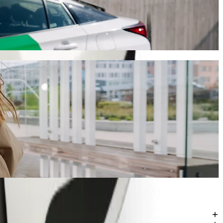
lt-kyytipalvelulla
n ja maksaa noin 339,90 KES KES. Tilaisuudesta riippumatta löydämme
inema