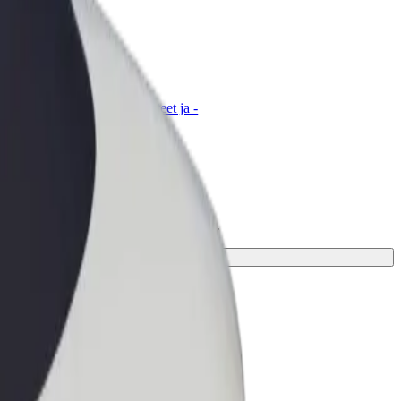
t for Business
tyksellesi skaalatut Bolt-tuotteet ja -
velut
äydellinen vaihtoehto matkaasi varten.