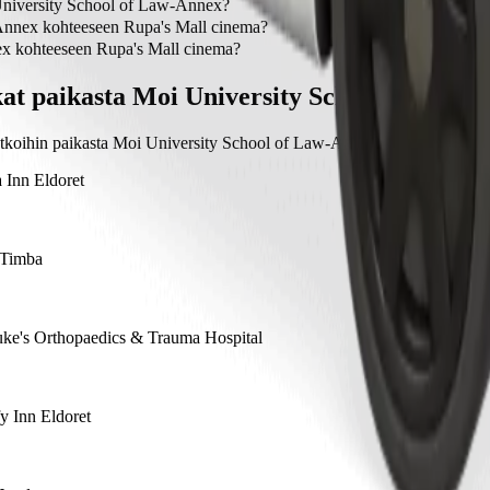
nnex kohteeseen Rupa's Mall cinema on Bolt, joka maksaa noin 339,90
University School of Law-Annex?
School of Law-Annex.
Annex kohteeseen Rupa's Mall cinema?
's Mall cinema kestää noin 13 min palvelulla Bolt.
x kohteeseen Rupa's Mall cinema?
a's Mall cinema maksaa palvelulla Bolt noin 339,90 KES KES.
at paikasta Moi University School of Law-
atkoihin paikasta Moi University School of Law-Annex muihin kohteisi
Inn Eldoret
 Timba
uke's Orthopaedics & Trauma Hospital
 Inn Eldoret