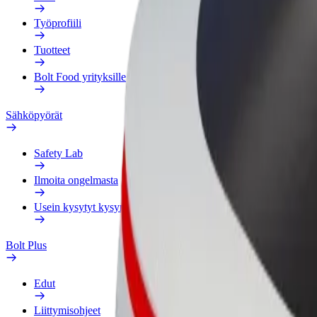
Työprofiili
Tuotteet
Bolt Food yrityksille
Sähköpyörät
Safety Lab
Ilmoita ongelmasta
Usein kysytyt kysymykset
Bolt Plus
Edut
Liittymisohjeet