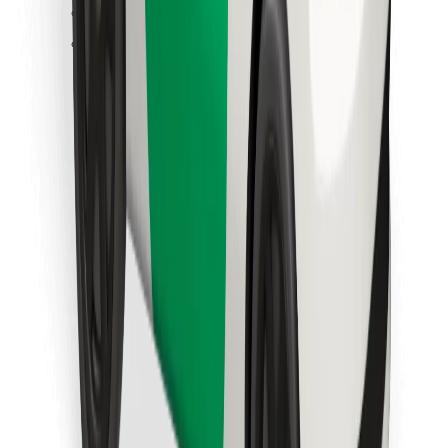
Löydä lempiruokasi!
Lataa Bolt Food -sovellus