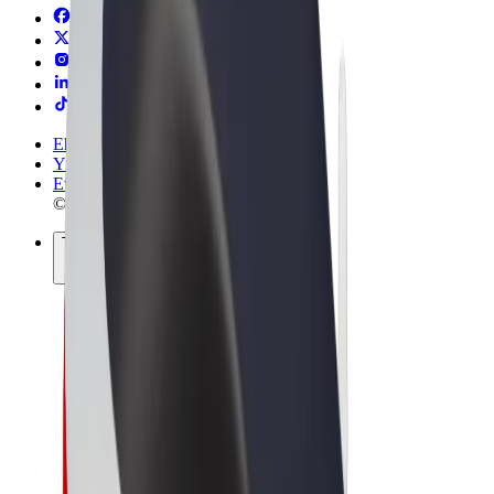
Ehdot
Yksityisyys
Evästeet
© 2026 Bolt Technology OÜ
Tuotteet
Kyydit
Sähköpotkulaudat
Bolt-kauppa
Bolt Food
Bolt Drive
Bolt for Business