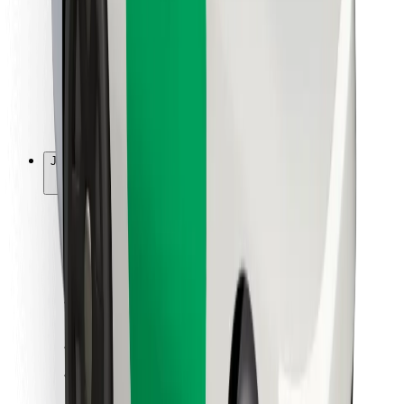
Ruokaläheteille
Bolt Food
Fleet Ownereille
Ravintoloille
Bolt for Business
Jotain muuta
Tavarantoimittajille
Ehdot
Evästeet
Turvallisuus
Hanki kyyti hetkessä!
Lataa Bolt-sovellus