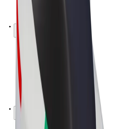
Sähköpyörät
Bolt Plus
Tienaa Boltilla
Kuljettajat
Kuljettajan ansiot
Ruokalähetit
Lähetin ansiot
Bolt Food -kauppiaat
Fleeteille
Franchiset
Yritys
Työpaikat