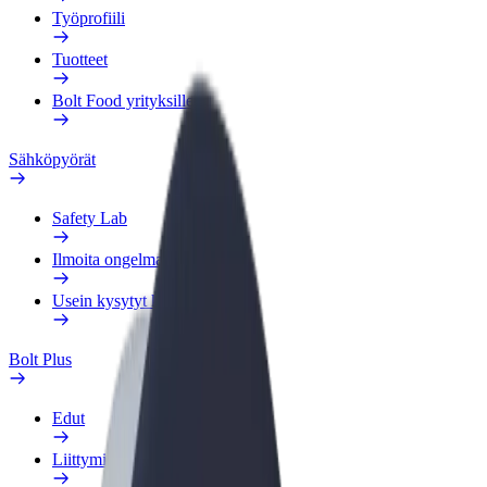
Työprofiili
Tuotteet
Bolt Food yrityksille
Sähköpyörät
Safety Lab
Ilmoita ongelmasta
Usein kysytyt kysymykset
Bolt Plus
Edut
Liittymisohjeet