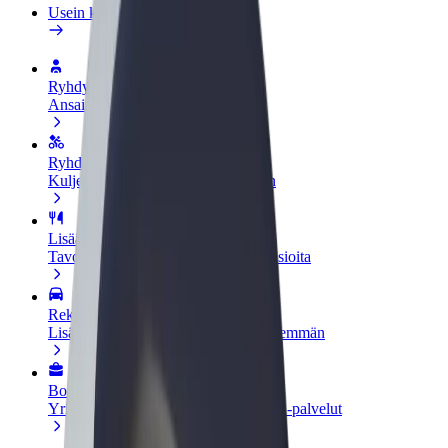
Usein kysytyt kysymykset
Ryhdy kuljettajaksi
Ansaitse omilla ehdoillasi
Ryhdy ruokalähetiksi
Kuljeta ruokaa ja ansaitse viikoittain
Lisää ravintola tai kauppa
Tavoita lisää asiakkaita ja kasvata ansioita
Rekisteröidy fleet-omistajaksi
Lisää autokantasi Boltiin ja tienaa enemmän
Bolt for Business
Yrityksellesi skaalatut Bolt-tuotteet ja -palvelut