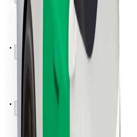
Matkustajan turvallisuus
Kuljettajan turvallisuus
Potkulautojen turvallisuus
Turvallisuus Lab
Kaupungit
Sijainnit
Kaupunkiratkaisut
Lentokentät
Boltin lataustelineet
Tuki
Matkustajille
Kuljettajille