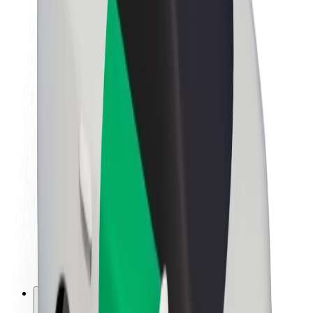
Lisätietoja Boltista
Kestävä kehitys Boltilla
Project Zero
Blogi
Uutishuone
Brändiohjeistus
Missio
Sijoittajasuhteet
Johto
Brändi
Media
Urban Fund
Turvallisuus